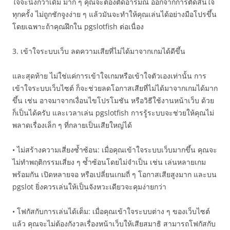
ใจจะนิ่งกว่าเดิม มาก ๆ คุณจะต้องตัดอารมณ์ ออกจากการตัดสินใจ
ทุกครั้ง ไม่ถูกชักจูงง่าย ๆ แล้วมันจะทำให้คุณเล่นได้อย่างมือโปรขึ้น
โดยเฉพาะถ้าคุณฝึกใน pgslotfish ต่อเนื่อง
3. เข้าใจระบบเว็บ ลดความเสียที่ไม่ได้มาจากเกมได้ดีขึ้น
และสุดท้าย ไม่ใช่แค่การเข้าใจเกมหรือเข้าใจตัวเองเท่านั้น การ
เข้าใจระบบเว็บไซต์ ก็จะช่วยลดโอกาสเสียที่ไม่ได้มาจากเกมได้มาก
ขึ้น เช่น อาจมาจากเงื่อนไขโปรโมชัน หรือวิธีใช้งานหน้าเว็บ ด้วย
ก็เป็นได้ครับ และเวลาเล่น pgslotfish การรู้ระบบจะช่วยให้คุณไม่
พลาดเรื่องเล็ก ๆ ที่กลายเป็นเสียใหญ่ได้
• ไม่สร้างความเสี่ยงซ้ำซ้อน: เมื่อคุณเข้าใจระบบเว็บมากขึ้น คุณจะ
ไม่ทำพฤติกรรมเสี่ยง ๆ ซ้ำซ้อนโดยไม่จำเป็น เช่น เล่นหลายเกม
พร้อมกัน เปิดหลายจอ หรือเปลี่ยนเกมถี่ ๆ โอกาสเสียสูงมาก และบน
pgslot ยิ่งควรเล่นให้เป็นจังหวะเดียวจะคุมง่ายกว่า
• โฟกัสกับการเล่นได้เต็ม: เมื่อคุณเข้าใจระบบต่าง ๆ ของเว็บไซต์
แล้ว คุณจะไม่ต้องกังวลเรื่องหน้าเว็บให้เสียสมาธิ สามารถโฟกัสกับ