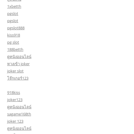
1xbetth
pgslot
pgslot
pgslot888
kiss918
pg slot
188betth
ดูหนังออนไลน์
ทางเข้า joker
joker slot
โจ๊กเกอร์123
918kiss
joker123
ดูหนังออนไลน์
sagame168th
joker 123
ดูหนังออนไลน์