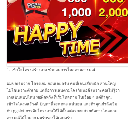
1. เข้าใจโครงสร้างเกม ช่วยลดการไหลตามอารมณ์
ผมขอเริ่มจาก โครงเกม ก่อนเลยครับ คนที่เล่นเสียหนัก ส่วนใหญ่
ไม่ใช่เพราะตัวเกม แต่คือการเล่นตามใจ เกินพอดี เพราะคุณไม่รู้ว่า
เกมเป็นแบบไหน พอผิดหวัง ก็เริ่มไหลตาม ไปเรื่อย ๆ แต่ถ้าคุณ
เข้าใจโครงสร้างดี ปัญหานี้จะลดลง แน่นอน และถ้าคุณกำลังเริ่ม
กับ pgslot การจับโครงเกมให้ได้ตั้งแต่แรกจะช่วยตัดการไหลตาม
อารมณ์ได้ไวมาก ผมรับรองได้เลยครับ