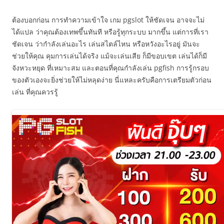
ต้องบอกก่อน การทำความเข้าใจ เกม pgslot ให้ชัดเจน อาจจะไม่
ได้แปล ว่าคุณต้องเทพขึ้นทันที หรือรู้ทุกระบบ มากขึ้น แต่การที่เรา
ชัดเจน ว่ากำลังเล่นอะไร เล่นสไตล์ไหน หรือหวังอะไรอยู่ มันจะ
ช่วยให้คุณ คุมการเล่นได้จริง แม้จะเล่นเสีย ก็มีขอบเขต เล่นได้ก็มี
จังหวะหยุด ที่เหมาะสม และตอนที่คุณกำลังเล่น pgfish การรู้กรอบ
ของตัวเองจะยิ่งช่วยให้ไม่หลุดง่าย นี่แหละครับคือการเตรียมตัวก่อน
เล่น ที่คุณควรรู้