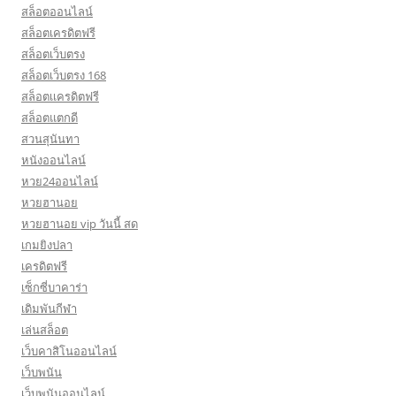
สล็อตออนไลน์
สล็อตเครดิตฟรี
สล็อตเว็บตรง
สล็อตเว็บตรง 168
สล็อตเเครดิตฟรี
สล็อตแตกดี
สวนสุนันทา
หนังออนไลน์
หวย24ออนไลน์
หวยฮานอย
หวยฮานอย vip วันนี้ สด
เกมยิงปลา
เครดิตฟรี
เซ็กซี่บาคาร่า
เดิมพันกีฬา
เล่นสล็อต
เว็บคาสิโนออนไลน์
เว็บพนัน
เว็บพนันออนไลน์