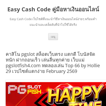
Easy Cash Code คู่มือหาเงินออนไลน์
Easy Cash Code เว็บไซต์ที่แนะนำวิธีหาเงินออนไลน์ง่ายๆ พร้อมคำ
แนะนำและเคล็ดลับที่นำไปใช้ได้จริง
ข้าม
เมนู
ไป
ยัง
เนื้อหา
คาสิโน pgslot สล็อตเว็บตรง แตกดี โบนัสจัด
หนัก ฝากถอนเร็ว เล่นลื่นทุกค่าย เว็บแม่
pgslotfish4.com ทดลองเล่น Top 66 by Hollie
29 เวปไซต์แตกง่าย February 2569