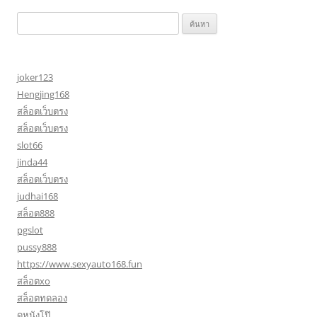
ค้นหา
สำหรับ:
joker123
Hengjing168
สล็อตเว็บตรง
สล็อตเว็บตรง
slot66
jinda44
สล็อตเว็บตรง
judhai168
สล็อต888
pgslot
pussy888
https://www.sexyauto168.fun
สล็อตxo
สล็อตทดลอง
ดูหนังโป๊