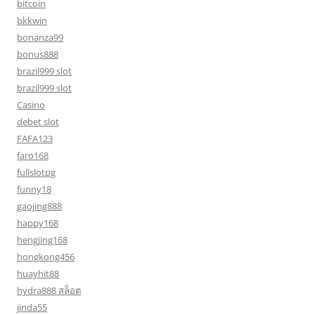
bitcoin
bkkwin
bonanza99
bonus888
brazil999 slot
brazil999 slot
Casino
debet slot
FAFA123
faro168
fullslotpg
funny18
gaojing888
happy168
hengjing168
hongkong456
huayhit88
hydra888 สล็อต
jinda55