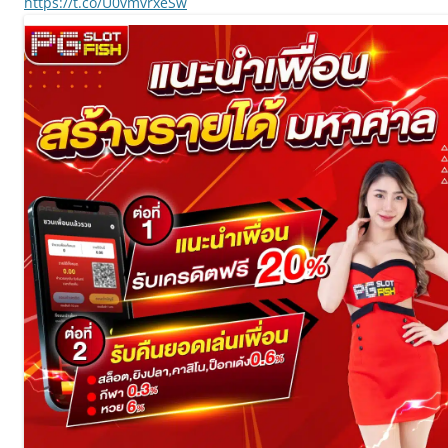
https://t.co/U0vmvrxeSw