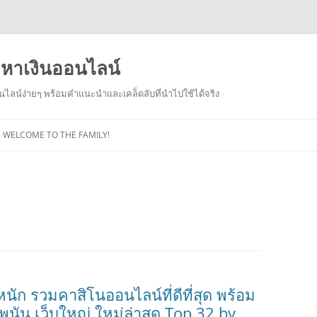
อหาเงินออนไลน์
อนไลน์ง่ายๆ พร้อมคำแนะนำและเคล็ดลับที่นำไปใช้ได้จริง
ข้าม
ไป
WELCOME TO THE FAMILY!
ยัง
เนื้อหา
นัก รวมคาสิโนออนไลน์ที่ดีที่สุด พร้อม
นัน เว็บใหญ่ ใหม่ล่าสุด Top 32 by