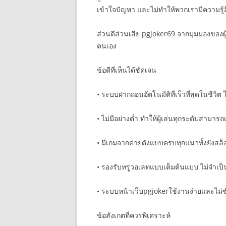
เข้าใจปัญหา และไม่ทำให้พวกเรามีความรู้ส
ส่วนดีส่วนเสีย pgjoker69 จากมุมมองของผู
ตนเอง
ข้อดีที่เห็นได้ชัดเจน
• ระบบฝากถอนอัตโนมัติที่เร็วที่สุดในชีวิต 
• ไม่มีอย่างต่ำ ทำให้ผู้เล่นทุกระดับสามารถเ
• มีเกมจากค่ายดังแบบครบทุกแนวทั้งยังสล็
• รองรับทรูวอเลทแบบเต็มต้นแบบ ไม่จำเป
• ระบบหน้าเว็บpgjokerใช้งานง่ายและไม่ซ
ข้อสังเกตที่ควรพิเคราะห์