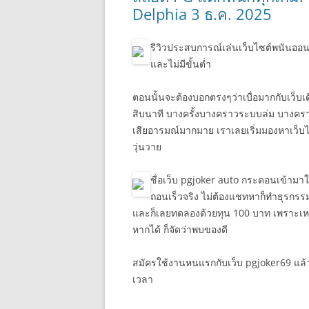
Delphia 3 ธ.ค. 2025
รีวิวประสบการณ์เล่นเว็บไซต์พนันออน
และไม่มีขั้นต่ำ
ตอนนั้นจะต้องบอกตรงๆว่าเบื่อมากกับเว็บเด
สิบนาที บางครั้งบางคราวระบบล่ม บางคราวก
เสียอารมณ์มากมาย เราเลยเริ่มมองหาเว็บไ
วุ่นวาย
ชื่อเว็บ pgjoker auto กระดอนเข้ามาใน
ถอนเร็วจริง ไม่ต้องแชทหาก็ทำธุรกรรมได
และก็เลยทดลองด้วยทุน 100 บาท เพราะเหตุว่
หากได้ ก็จัดว่าพบของดี
สมัครใช้งานหนแรกกับเว็บ pgjoker69 แล้ว
เวลา