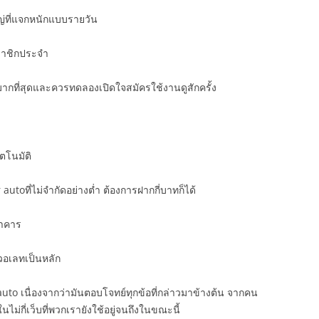
หญ่ที่แจกหนักแบบรายวัน
มาชิกประจำ
ี้มากที่สุดและควรทดลองเปิดใจสมัครใช้งานดูสักครั้ง
ัตโนมัติ
utoที่ไม่จำกัดอย่างต่ำ ต้องการฝากกี่บาทก็ได้
นาคาร
ูวอเลทเป็นหลัก
o เนื่องจากว่ามันตอบโจทย์ทุกข้อที่กล่าวมาข้างต้น จากคน
ในไม่กี่เว็บที่พวกเรายังใช้อยู่จนถึงในขณะนี้