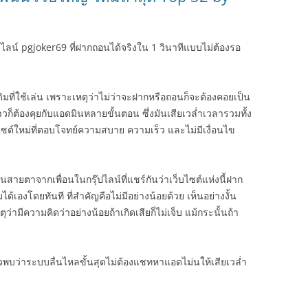
ไลน์ pgjoker69 ที่ฝากถอนได้จริงใน 1 วินาทีแบบไม่ต้องรอ
ิมที่ใช้เล่น เพราะเหตุว่าไม่ว่าจะฝากหรือถอนก็จะต้องคอยเป็น
็ต้องคุยกับแอดมินหลายขั้นตอน ซึ่งมันเสียเวล่ำเวลารวมทั้ง
ซต์ใหม่ที่ตอบโจทย์ความสบาย ความเร็ว และไม่มีเงื่อนไข
สายตาจากเพื่อนในกรุ๊ปไลน์ที่แชร์กันว่าเว็บไซต์แห่งนี้ฝาก
้เองโดยทันที ที่สำคัญคือไม่มีอย่างน้อยด้วย เห็นอย่างงั้น
ามีความคิดว่าอย่างน้อยถ้าเกิดเสียก็ไม่เจ็บ แม้กระนั้นถ้า
พบว่าระบบลื่นไหลขั้นสุดไม่ต้องแชทหาแอดไม่นให้เสียเวล่ำ