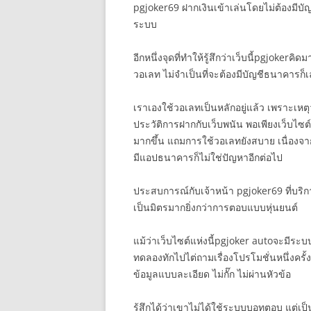
pgjoker69 ฝากเงินเข้าเล่นโดยไม่ต้องมีบ
ระบบ
อีกหนึ่งจุดที่ทำให้รู้สึกว่าเว็บนี้pgjokerค
วอเลท ไม่จำเป็นที่จะต้องมีบัญชีธนาคารก็เ
เราเองใช้วอเลทเป็นหลักอยู่แล้ว เพราะเห
ประวัติการฝากกับเว็บพนัน พอเพียงเว็บไซต์
มากขึ้น แถมการใช้วอเลทยังสบาย เนื่องจา
มีแอปธนาคารก็ไม่ใช่ปัญหาอีกต่อไป
ประสบการณ์กับเจ้าหน้า pgjoker69 ที่บริกา
เป็นมิตรมากยิ่งกว่าการตอบแบบหุ่นยนต์
แม้ว่าเว็บไซต์แห่งนี้pgjoker autoจะมีระบ
ทดลองทักไปไต่ถามเรื่องโปรโมชั่นหนึ่งครั้
ข้อมูลแบบละเอียด ไม่กั๊ก ไม่ผ่านหัวข้อ
รู้สึกได้ว่าเขาไม่ได้ใช้ระบบบอทตอบ แต่เป็