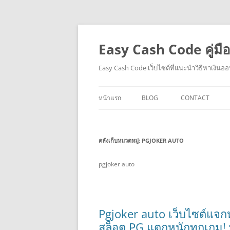
Easy Cash Code คู่มื
Easy Cash Code เว็บไซต์ที่แนะนำวิธีหาเงินอ
หน้าแรก
BLOG
CONTACT
คลังเก็บหมวดหมู่:
PGJOKER AUTO
pgjoker auto
Pgjoker auto เว็บไซต์แจกห
สล็อต PG แตกหนักทุกเกม! พ