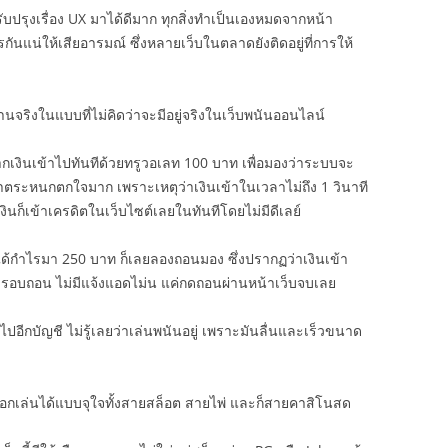
งใจปรับปรุงเรื่อง UX มาได้ดีมาก ทุกสิ่งทำเป็นเองหมดจากหน้า
รกันแน่ให้เสียอารมณ์ ซึ่งหลายเว็บในตลาดยังติดอยู่ที่การให้
ริงในแบบที่ไม่คิดว่าจะมีอยู่จริงในเว็บพนันออนไลน์
เงินเข้าไปทันทีด้วยทรูวอเลท 100 บาท เพื่อมองว่าระบบจะ
ราตระหนกตกใจมาก เพราะเหตุว่าเงินเข้าในเวลาไม่ถึง 1 วินาที
ินก็เข้าเครดิตในเว็บไซต์เลยในทันทีโดยไม่มีดีเลย์
ด้กำไรมา 250 บาท ก็เลยลองถอนมอง ซึ่งปรากฏว่าเงินเข้า
มีรอบถอน ไม่มีแจ้งแอดไม่น แค่กดถอนผ่านหน้าเว็บจบเลย
ปอีกบัญชี ไม่รู้เลยว่าเล่นพนันอยู่ เพราะมันลื่นและเร็วขนาด
ลือกเล่นได้แบบจุใจทั้งสายสล็อต สายไพ่ และก็สายคาสิโนสด