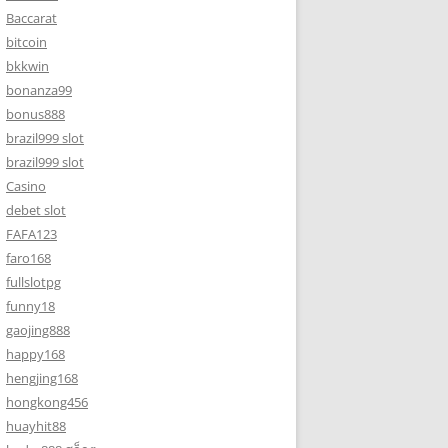
Baccarat
bitcoin
bkkwin
bonanza99
bonus888
brazil999 slot
brazil999 slot
Casino
debet slot
FAFA123
faro168
fullslotpg
funny18
gaojing888
happy168
hengjing168
hongkong456
huayhit88