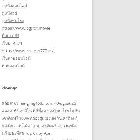
ดูหนังออนไลน์
ดูหนังhd
ดูหนังชนโรง
https://www.pgslot.movie
ปั่นแตก66
เว็บบาคาร่า
https://www.punpro777.us/
เว็บหวยออนไลน์
หวยออนไลน์
เรื่องล่าสุด
สล็อต168 hengjing168d.com 4 August 26
สล็อต168 คาสิโน ที่ดีที่สุด ของไทย โปรโมชั่น
เครดิตฟรี 100% กล่องสุ่มเฮงเฮง รับเครดิตฟรี
ยูสเดียว เล่นได้ทุกเกม เครดิตฟรี แจก เครดิต
ฟรี เยอะที่สุด Top 67 by April