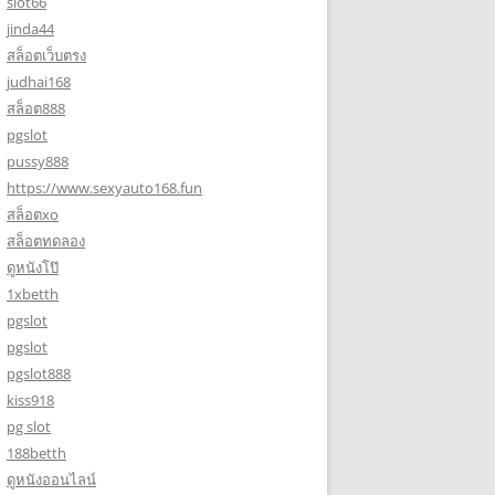
slot66
jinda44
สล็อตเว็บตรง
judhai168
สล็อต888
pgslot
pussy888
https://www.sexyauto168.fun
สล็อตxo
สล็อตทดลอง
ดูหนังโป๊
1xbetth
pgslot
pgslot
pgslot888
kiss918
pg slot
188betth
ดูหนังออนไลน์