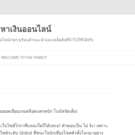
อหาเงินออนไลน์
อนไลน์ง่ายๆ พร้อมคำแนะนำและเคล็ดลับที่นำไปใช้ได้จริง
ข้าม
ไป
WELCOME TO THE FAMILY!
ยัง
เนื้อหา
ยอดเยี่ยมเกมสล็อตแตกหนัก โบนัสจัดเต็ม!
นเว็บไซต์ไก่กาที่แหน่งใดก็ได้เหรอ? คำตอบเป็น ไม่ จ้ะ! เพราะ
ไซต์ระดับ Global ที่ชนะใจนักเสี่ยงโชคทั่วทั้งโลกมาอย่าง