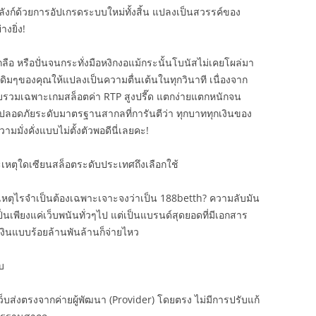
ลังก์ด้วยการอัปเกรดระบบใหม่ทั้งสิ้น แปลงเป็นสวรรค์ของ
งยิ่ง!
กลือ หรือปั่นจนกระทั่งมือหงิกงอแม้กระนั้นโบนัสไม่เคยโผล่มา
ดิมๆของคุณให้แปลงเป็นความตื่นเต้นในทุกวินาที เนื่องจาก
ที่รวบรวมเฉพาะเกมสล็อตค่า RTP สูงปรี๊ด แตกง่ายแตกหนักจน
ปลอดภัยระดับมาตรฐานสากลที่การันตีว่า ทุกบาททุกเงินของ
ามมั่งคั่งแบบไม่ตั้งตัวพอดีนี่เลยคะ!
ะเหตุใดเซียนสล็อตระดับประเทศถึงเลือกใช้
เหตุไรจำเป็นต้องเฉพาะเจาะจงว่าเป็น 188betth? ความลับมัน
เป็นเพียงแค่เว็บพนันทั่วๆไป แต่เป็นแบรนด์สุดยอดที่มีเอกสาร
เงินแบบร้อยล้านพันล้านก็จ่ายไหว
ับ
ว็บส่งตรงจากค่ายผู้พัฒนา (Provider) โดยตรง ไม่มีการปรับแก้