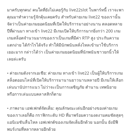
มาครับทุกคน! คนใดที่ยังไม่เคยรู้กับ live22slot ในพาร์ทนี้ เราจะพา
คุณมาทำความรู้จักคุ้นเคยครับ สำหรับค่ายเกม live22 ของเรานั้น
จัดว่าเป็นค่ายเกมยอดนิยมที่เปิดให้บริการมาอย่างนาน ตลอดหลาย
ปีที่ผ่านมา ทางเข้า live22 มีเกมเปิดให้บริการมากยิ่งกว่า 200 เกม
เกมสล็อตจำนวนมากของเราเป็นเกมที่มีค่า RTP สูง ประกันความ
แตกง่าย ได้กำไรได้จริง ทำให้มีนักพนันหลั่งไหลเข้ามาใช้บริการ
เยอะมาก กล่าวได้ว่า เป็นค่ายเกมยอดนิยมที่นักพนันชาวยกนิ้วให้
เลยล่ะครับ
• ค่ายเกมดังจากเอเชีย: ค่ายเกม ทางเข้า live22 เป็นผู้ให้บริการเกม
สล็อตออนไลน์ที่เปิดให้บริการมานานยาวนานหลายปี มีเกมให้เลือก
เล่นนานัปการแนว ไม่ว่าจะเป็นการเผชิญภัย ตำนาน เทพนิยาย
หรือการเล่นแบบคลาสสิกก็ตาม
• ภาพงาม เอฟเฟกต์จัดเต็ม: คุณลักษณะเด่นอีกอย่างของค่ายเกม
ของเราเลยก็คือ กราฟิกระดับ HD ที่มาพร้อมความงดงามคมชัดสุดๆ
แอนิเมชันลื่นไหล เอฟเฟกต์ของเกมจัดเต็มอีกด้วย นอกนั้น ยังมีฟี
พบร์เกมที่หลากหลายอีกด้วย