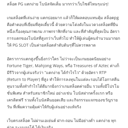
สล็อต PG แตกง่าย โบนัสจัดเต็ม มากกว่าเว็บไซต์ไหนๆแน่ๆ!
เกมสล็อตที่เล่นง่าย แตกบ่อยมาก แล้วก็ให้ผลตอบแทนคุ้ม สล็อตpg
คือคำตอบที่เยี่ยมที่สุดเดี๋ยวนี้ ด้วยความโด่งดังในแวดวงสล็อตที่ยืน
หนึ่งเรื่องคุณภาพเกม ภาพกราฟิกที่งาม และที่สำคัญที่สุดเป็น อัตรา
การแตกของโบนัสที่สูงกว่าเว็บทั่วไป ทำให้ผู้เล่นผู้คนจำนวนมากยก
ให้ PG SLOT เป็นค่ายสล็อตลำดับต้นๆที่ไม่ควรพลาด
อัตราการแตกสูงขึ้นยิ่งกว่าใคร ไม่ว่าจะเป็นเกมยอดนิยมอย่าง
Fortune Tiger, Mahjong Ways, หรือ Treasures of Aztec ต่างก็
มีรีวิวจากผู้เล่นจริงว่า “แตกง่าย ได้กำไรไว” ด้วยอัตรา RTP
(Return to Player) ที่สูง ทำให้การลงทุนในแต่ละรอบได้โอกาสคืน
ทุนรวมทั้งทำกำไรได้ดีมากยิ่งกว่าเกมสล็อตค่ายอื่น รวมทั้งมีโปรโม
ชั่นพิเศษ สำหรับสมาชิกใหม่ อย่างเช่น โบนัสฝากครั้งแรก หรือ
เครดิตฟรี รวมทั้งโบนัสคืนยอดเสีย และกิจกรรมแจกของขวัญราย
วัน ที่เพิ่มความคุ้มค่าให้กับผู้เล่นอย่างแท้จริง
เว็บตรงสล็อต ไม่ผ่านเอเย่นต์ ฝาก-ถอน ไม่มีอย่างต่ำ แตกง่าย ทุก
ค่าย ระบบออโต้ ได้เงินจริง