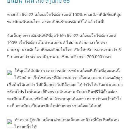
ยืนยัน ไม่มีโกง 9 June 68
ทางเข้า live22 สล็อตเว็บไซต์ตรงแท้ 100% ทางเลือกที่ดีเยี่ยมที่สุด
ของนักพนันคนไทย ลงทะเบียนรับเครดิตฟรีได้แล้ววันนี้!
จัดเต็มทุกการเดิมพันที่ดีที่สุดไปกับ live22 สล็อตเว็บไซต์ตรงแท้
100% เว็บไซต์ตรงไม่ผ่านเอเย่นต์ ไม่ผ่านตัวกลาง เว็บตรง
มาตรฐานระดับโลกที่ยอดเยี่ยมในไทย เปิดให้บริการมานานกว่า 6
ปี บอกเลยว่า พวกเรามีฐานสมาชิกมากยิ่งกว่า 700,000 user
ให้คุณได้สัมผัสประสบการณ์การพนันสล็อตที่เยี่ยมที่สุดตอนนี้
ได้อีกด้วย เว็บไซต์ตรงที่มีความน่าวางใจและความปลอดภัยสูง
เชื่อมั่นได้เลยว่า ไม่มีล็อกยูส ไม่มีล็อกผล ได้กำไรได้จริงแน่นอน มา
พร้อมโปรโมชั่นและก็กิจกรรมล้นหลาม รับเครดิตฟรีได้ตั้งแต่ลง
ทะเบียนเป็นสมาชิกอีกด้วย ถ้าหากคุณต้องการทราบว่าจะเป็นยังไง
ล่ะก็ มาสมัครเป็นสมาชิกใหม่กับพวกเรา สล็อต ได้เลย!
ทำความรู้จักกับ สล็อต ค่ายเกมสล็อตยอดนิยมที่นักเดิมพันคน
ไทยยกนิ้วให้!