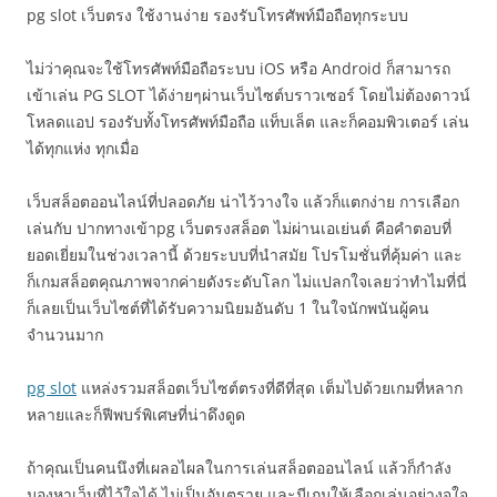
pg slot เว็บตรง ใช้งานง่าย รองรับโทรศัพท์มือถือทุกระบบ
ไม่ว่าคุณจะใช้โทรศัพท์มือถือระบบ iOS หรือ Android ก็สามารถ
เข้าเล่น PG SLOT ได้ง่ายๆผ่านเว็บไซต์บราวเซอร์ โดยไม่ต้องดาวน์
โหลดแอป รองรับทั้งโทรศัพท์มือถือ แท็บเล็ต และก็คอมพิวเตอร์ เล่น
ได้ทุกแห่ง ทุกเมื่อ
เว็บสล็อตออนไลน์ที่ปลอดภัย น่าไว้วางใจ แล้วก็แตกง่าย การเลือก
เล่นกับ ปากทางเข้าpg เว็บตรงสล็อต ไม่ผ่านเอเย่นต์ คือคำตอบที่
ยอดเยี่ยมในช่วงเวลานี้ ด้วยระบบที่นำสมัย โปรโมชั่นที่คุ้มค่า และ
ก็เกมสล็อตคุณภาพจากค่ายดังระดับโลก ไม่แปลกใจเลยว่าทำไมที่นี่
ก็เลยเป็นเว็บไซต์ที่ได้รับความนิยมอันดับ 1 ในใจนักพนันผู้คน
จำนวนมาก
pg slot
แหล่งรวมสล็อตเว็บไซต์ตรงที่ดีที่สุด เต็มไปด้วยเกมที่หลาก
หลายและก็ฟีพบร์พิเศษที่น่าดึงดูด
ถ้าคุณเป็นคนนึงที่เผลอไผลในการเล่นสล็อตออนไลน์ แล้วก็กำลัง
มองหาเว็บที่ไว้ใจได้ ไม่เป็นอันตราย และมีเกมให้เลือกเล่นอย่างจุใจ