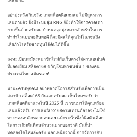
เหลือเกิน
อย่ามุ่งหวังเกินจริง: เกมสล็อตคือเกมสุ่ม ไม่มีสูตรการ
เล่นตายตัว ยิ่งมีระบบสุ่ม RNG ก็ยิ่งทำให้การคาดเดา
ยากขึ้นด้วยครับผม กำหนดจุดมุ่งหมายสำหรับในการ
ทำกำไรแบบพอดิบพอดี ก็จะมีผลให้คุณไม่โลภจนถึง
เสียกำไรหรือขาดทุนได้ดิบได้ดีขึ้น
ลงทะเบียนสมัครสมาชิกใหม่กับเว็บตรงไม่ผ่านเอเย่นต์
ที่ยอดเยี่ยม สล็อต168 ขวัญใจมหาชนชั้น 1 ของคน
ประเทศไทย สมัครเลย!
มานะครับทุกคน! อย่าพลาดโอกาสสำหรับเพื่อการเป็น
สมาชิก สล็อต168 กันเลยครับผม เห็นไหมขอรับว่า
เกมสล็อตที่มาแรงในปี 2025 นี้ เราขนมาให้คุณพร้อม
เล่นแล้วครับ การเล่นfaro168ตามเทรนด์อาจจะไม่ใช่
ทางของคนอีกหลายคนเลย แม้กระนั้นซึ่งก็คือตัวเลือก
ในการเดิมพันที่คนจำนวนมากบอกว่าดี มันก็น่า
ทดลองใช่ไหมล่ะครับ นอกเหนือจากนี้ การจัดการกับ