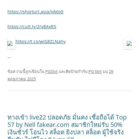
https://shorturl.asia/IxMq0
https://cutt.ly/2rv8AxR5
https://t.co/wiG8ZLNahy
…
ข้อความนี้ถูกเขียนใน
PGSlot
และติดป้ายกำกับ
PG Slot
บน
29
พฤษภาคม 2025
ทางเข้า live22 ปลอดภัย มั่นคง เชื่อถือได้ Top
57 by Nell fakear.com สมาชิกใหม่รับ 50%
เงินชัวร์ โอนไว สล็อต ยิงปลา สล็อต ผู้ใช้จริง