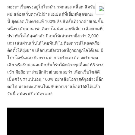
มองหาเว็บตรงอยู่ใช่ไหม? มาทดลอง สล็อต สิครับ
ผม สล็อตเว็บตรงไม่ผ่านเอเย่นต์ที่เยี่ยมที่สุดขณะ
นี้ สุดยอดเว็บตรงแท้ 100% ลิขสิทธิ์แท้จากค่ายเกมชั้น
หนึ่งระดับนานาชาติมากไม่น้อยเลยทีเดียว เลือกเกมที่
ประทับใจได้สุดกำลัง มีเกมให้เล่นมากยิ่งกว่า 2,000
เกม เล่นผ่านเว็บได้โดยทันที ไม่ต้องดาวน์โหลดหรือ
ติดตั้งให้ยุ่งยาก เลือกเกมfaro168ที่ถูกอกถูกใจได้เลย มี
โปรโมชั่นและกิจกรรมมาก จะรับเครดิต จะรับยอด
เสีย หรือรับค่าคอมมิชชั่นก็รับได้กล้วยๆสล็อต168 ทาง
เข้า มือถือ หาง่ายอีกด้วย! บอกเลยว่า เลือกเว็บไซต์ดี
เป็นศรีชราแน่นอน 100% อย่าเสียโอกาสดีๆอย่างนี้อีก
ต่อไป มาลงทะเบียนใหม่กับพวกเราสล็อต168ได้แล้ว
วันนี้ สมัครฟรี สมัครเลย!