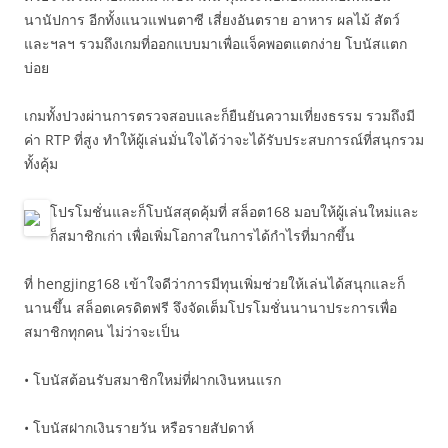
นานัปการ อีกทั้งแนวแฟนตาซี เสี่ยงอันตราย อาหาร ผลไม้ สัตว์
และฯลฯ รวมถึงเกมที่ออกแบบมาเพื่อแจ็คพอตแตกง่าย โบนัสแตก
บ่อย
เกมทั้งปวงผ่านการตรวจสอบและก็ยืนยันความเที่ยงธรรม รวมถึงมี
ค่า RTP ที่สูง ทำให้ผู้เล่นมั่นใจได้ว่าจะได้รับประสบการณ์ที่สนุกรวม
ทั้งคุ้ม
โปรโมชั่นและก็โบนัสสุดคุ้มที่ สล็อต168 มอบให้ผู้เล่นใหม่และ
ก็สมาชิกเก่า เพื่อเพิ่มโอกาสในการได้กำไรที่มากขึ้น
ที่ hengjing168 เข้าใจดีว่าการมีทุนเพิ่มช่วยให้เล่นได้สนุกและก็
นานขึ้น สล็อตเครดิตฟรี จึงจัดเต็มโปรโมชั่นนานาประการเพื่อ
สมาชิกทุกคน ไม่ว่าจะเป็น
• โบนัสต้อนรับสมาชิกใหม่ที่ฝากเงินหนแรก
• โบนัสฝากเงินรายวัน หรือรายสัปดาห์