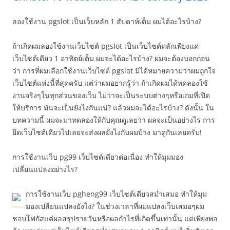
ลองใช้งาน pgslot เป็นเว็บหลัก 1 สัปดาห์เต็ม ผมได้อะไรบ้าง?
ถ้าเกิดผมลองใช้งานเว็บไซต์ pgslot เป็นเว็บไซต์หลักเพียงแค่
เว็บไซต์เดียว 1 อาทิตย์เต็ม ผมจะได้อะไรบ้าง? ผมจะต้องบอกก่อน
ว่า การที่ผมเลือกใช้งานเว็บไซต์ pgslot มิได้หมายความว่าผมถูกใจ
เว็บไซต์แห่งนี้ที่สุดครับ แต่ว่าผมอยากรู้ว่า ถ้าเกิดผมได้ทดลองใช้
งานจริงๆในทุกส่วนของเว็บ ไม่ว่าจะเป็นระบบต่างๆหรือเกมที่เปิด
ให้บริการ มันจะเป็นยังไงกันแน่? แล้วผมจะได้อะไรบ้าง? ดังนั้น ใน
บทความนี้ ผมจะมาทดลองให้กับคุณดูเลยว่า ผลจะเป็นอย่างไร การ
ยึดเว็บไซต์เดียวไปเลยจะส่งผลยังไงกับผมบ้าง มาดูกันเลยครับ!
การใช้งานเว็บ pg99 เว็บไซต์เดียวต่อเนื่อง ทำให้มุมมอง
เปลี่ยนแปลงอย่างไร?
การใช้งานเว็บ pgheng99 เว็บไซต์เดียวสม่ำเสมอ ทำให้มุม
มองเปลี่ยนแปลงยังไง? ในช่วงเวลาที่ผมแปลงเว็บเสมอๆผม
ชอบโฟกัสแค่ผลสรุปรายวันหรือผลกำไรที่เกิดขึ้นเท่านั้น แต่เพียงพอ