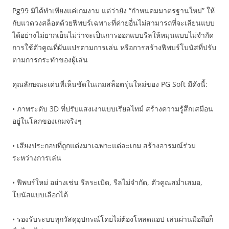
Pg99 มิได้ทำเพียงแค่เกมงาม แต่ว่ายัง “กำหนดมมาตรฐานใหม่” ให้
กับแวดวงสล็อตด้วยฟีพบร์เฉพาะที่ค่ายอื่นไม่สามารถที่จะเลียนแบบ
ได้อย่างไม่ยากเย็นไม่ว่าจะเป็นการออกแบบรีลให้หมุนแบบไม่จำกัด
การใช้ตัวคูณที่ผันแปรตามการเล่น หรือการสร้างฟีพบร์โบนัสที่ปรับ
ตามการกระทำของผู้เล่น
คุณลักษณะเด่นที่เห็นชัดในเกมสล็อตรุ่นใหม่ของ PG Soft มีดังนี้:
• ภาพระดับ 3D ที่ปรับแสงเงาแบบเรียลไทม์ สร้างความรู้สึกเสมือน
อยู่ในโลกของเกมจริงๆ
• เสียงประกอบที่ถูกแต่งมาเฉพาะแต่ละเกม สร้างอารมณ์ร่วม
ระหว่างการเล่น
• ฟีพบร์ใหม่ อย่างเช่น รีลระเบิด, รีลไม่จำกัด, ตัวคูณสม่ำเสมอ,
โบนัสแบบเลือกได้
• รองรับระบบทุกวัสดุอุปกรณ์โดยไม่ต้องโหลดแอป เล่นผ่านมือถือก็