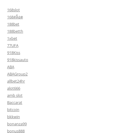
168slot
168สล็อต
188bet
188betth
1xbet
77UFA
918Kiss
918kissauto
ABA
ABAGroup2
allbet24hr
alot666
amb slot
Baccarat
bitcoin
bkkwin
bonanza99
bonus888