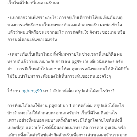
เว็บไซต์ไปมานี่แหละครับผม
• แยกออกว่าแพ้เพราะอะไร: การอยู่เว็บเดียวทำให้ผมเห็นต้นเหตุ
ของการแพ้หรือชนะในเกมของตัวเองแล้วล่ะขอรับ ผมพอเข้าใจ
แล้วว่าผมแพ้หรือชนะจากอะไร การตัดสินใจ จังหวะของเกม หรือ
อารมณ์ตอนเล่นของผมจริง
• เหมาะกับเว็บเดียวไหม: สิ่งที่ผมทราบในช่วงเวลานี้เลยก็คือ ผม
ทราบดีแล้วว่าผมเหมาะกับการเล่น pg99 เว็บเดียวนี่แหละขอรับ
ฮ่า… การมีเว็บหลักไปเลยช่วยให้ผมคุมการคลังของตนได้ดิบได้ดีขึ้น
ไม่รีบแปรไปมากระทั่งมองไม่เห็นการเล่นของตนเองจริงๆ
ใช้งาน
pgheng99
มา 1 สัปดาห์เต็ม สรุปแล้วได้อะไรบ้าง?
การที่ผมได้ลองใช้งาน pgslot มา 1 อาทิตย์เต็ม สรุปแล้วได้อะไร
บ้าง? ผมจะไม่ให้คำตอบหรอกนะครับว่า เว็บนี้ดีไหมดีอย่างไร
เพราะอย่างที่ผมบอก ผมบางครั้งก็อาจจะมิได้ถูกใจเว็บไซต์แห่งนี้
เยอะที่สุด แต่ว่าเว็บไซต์นี้มีผลต่อแนวทางคิด การควบคุมเงิน หรือ
แม้กระทั้งสไตล์หรือข้อจำกัดสำหรับเพื่อการเล่นของผมจำนวนมาก