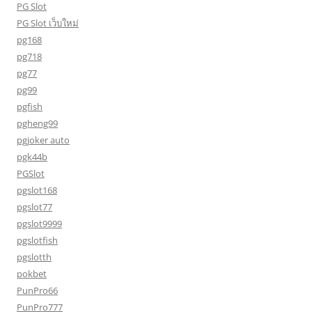
PG Slot
PG Slot เว็บใหม่
pg168
pg718
pg77
pg99
pgfish
pgheng99
pgjoker auto
pgk44b
PGSlot
pgslot168
pgslot77
pgslot9999
pgslotfish
pgslotth
pokbet
PunPro66
PunPro777