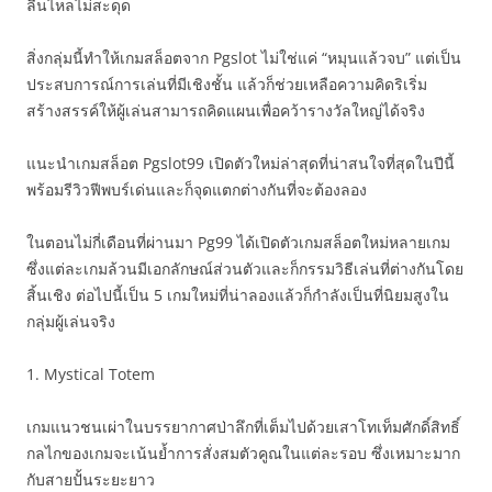
ลื่นไหลไม่สะดุด
สิ่งกลุ่มนี้ทำให้เกมสล็อตจาก Pgslot ไม่ใช่แค่ “หมุนแล้วจบ” แต่เป็น
ประสบการณ์การเล่นที่มีเชิงชั้น แล้วก็ช่วยเหลือความคิดริเริ่ม
สร้างสรรค์ให้ผู้เล่นสามารถคิดแผนเพื่อคว้ารางวัลใหญ่ได้จริง
แนะนำเกมสล็อต Pgslot99 เปิดตัวใหม่ล่าสุดที่น่าสนใจที่สุดในปีนี้
พร้อมรีวิวฟีพบร์เด่นและก็จุดแตกต่างกันที่จะต้องลอง
ในตอนไม่กี่เดือนที่ผ่านมา Pg99 ได้เปิดตัวเกมสล็อตใหม่หลายเกม
ซึ่งแต่ละเกมล้วนมีเอกลักษณ์ส่วนตัวและก็กรรมวิธีเล่นที่ต่างกันโดย
สิ้นเชิง ต่อไปนี้เป็น 5 เกมใหม่ที่น่าลองแล้วก็กำลังเป็นที่นิยมสูงใน
กลุ่มผู้เล่นจริง
1. Mystical Totem
เกมแนวชนเผ่าในบรรยากาศป่าลึกที่เต็มไปด้วยเสาโทเท็มศักดิ์สิทธิ์
กลไกของเกมจะเน้นย้ำการสั่งสมตัวคูณในแต่ละรอบ ซึ่งเหมาะมาก
กับสายปั้นระยะยาว