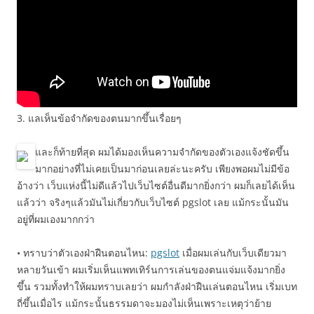
3. แลเห็นข้อจำกัดของตนมากขึ้นเรื่อยๆ
และก็ท้ายที่สุด ผมได้มองเห็นความจำกัดของตัวเองแจ้งชัดขึ้น
มากอย่างที่ไม่เคยเป็นมาก่อนเลยล่ะนะครับ เพียงพอผมไม่มีข้อ
อ้างว่า เว็บแห่งนี้ไม่ดีแล้วไปเว็บไซต์อื่นดีมากยิ่งกว่า ผมก็เลยได้เห็น
แล้วว่า จริงๆแล้วมันไม่เกี่ยวกับเว็บไซต์ pgslot เลย แม้กระนั้นมัน
อยู่ที่ผมเองมากกว่า
• ทราบว่าตัวเองฝ่าฝืนตอนไหน:
pgslot
เมื่อผมเล่นกับเว็บเดียวมา
หลายวันเข้า ผมเริ่มเห็นแพทเทิร์นการเล่นของตนแจ่มแจ้งมากยิ่ง
ขึ้น รวมทั้งทำให้ผมทราบเลยว่า ผมกำลังฝ่าฝืนเล่นตอนไหน เริ่มเบท
ถี่ขึ้นเมื่อไร แม้กระนั้นธรรมดาจะมองไม่เห็นเพราะเหตุว่าย้าย