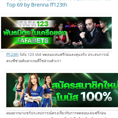
Top 69 by Brenna ff123th
ff123th
fafa 123 slot ทดลองเล่นฟรีก่อนลงทุนจริง ประสบการณ์
ตรงที่ช่วยค้นหาเกมที่ใช่ส่วนตัวเรา
ผมอยากมาแชร์ประสบการณ์ตรงเกี่ยวกับการทดสอบเล่นฟรีก่อน