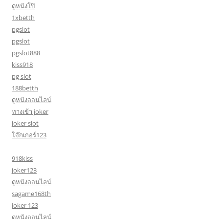
ดูหนังโป๊
1xbetth
pgslot
pgslot
pgslot888
kiss918
pg slot
188betth
ดูหนังออนไลน์
ทางเข้า joker
joker slot
โจ๊กเกอร์123
918kiss
joker123
ดูหนังออนไลน์
sagame168th
joker 123
ดูหนังออนไลน์