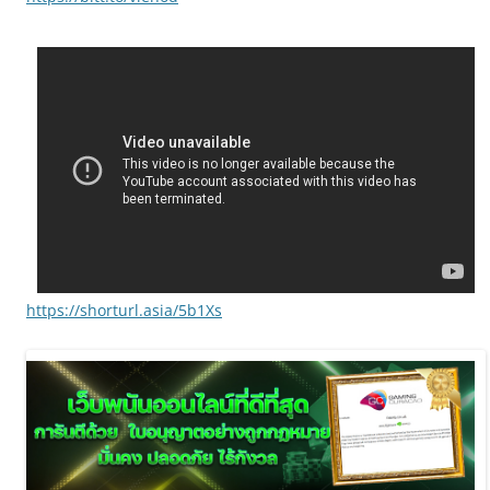
https://shorturl.asia/5b1Xs