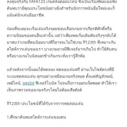
ลงทุนจริงกับ FAFA123 เกมสล็อตออนไลน์ ซึ่งเป็นเรื่องที่ผมเองเพิ่ง
ค้นพบว่ามีคุณประโยชน์อย่างยิ่งสำหรับนักการพนันมือใหม่และก็
แม้แต่นักเล่นมืออาชีพ
ก่อนที่จะผมจะเริ่มเล่นจริงๆผมชอบเลือกเกมจากเกียรติศักดิ์หรือ
ความนิยมของคนอื่นเท่านั้น แต่ว่าเพียงพอเริ่มเดิมพันจริงๆกลับได้
มาพบว่าเกมที่คนนิยมบางทีก็อาจจะไม่ใช่เกม ff123th ที่เหมาะกับ
สไตล์การเล่นของเรา บางเกมอาจมีฟีเจอร์มากเกินไป ทำให้สับสน
หรือบางเกมโบนัสออกช้าเกินกระทั่งเรารู้สึกท้อ
แล้วหลังจากนั้นผมได้ทดลอง ทดลองเล่นฟรี ผ่านเว็บไซต์ตรงที่มี
ระบบทดสอบเล่น ทุกๆอย่างเหมือนเกมจริงหมด ตั้งแต่สัญลักษณ์,
เพย์ไลน์,
pgslot
ฟีเจอร์โบนัส ไปจนถึงการออกแจ็คพอต ทำให้เรา
เห็นภาพรวมของเกมจริงๆโดยไม่ต้องเสียตังค์
ff123th ประโยชน์ที่ได้รับจากการทดสอบเล่น
1.ศึกษาค้นพบสไตล์การเล่นของตน