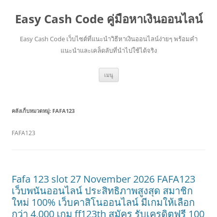
Easy Cash Code คู่มือหาเงินออนไลน์
Easy Cash Code เว็บไซต์ที่แนะนำวิธีหาเงินออนไลน์ง่ายๆ พร้อมคำ
แนะนำและเคล็ดลับที่นำไปใช้ได้จริง
ข้าม
เมนู
ไป
ยัง
เนื้อหา
คลังเก็บหมวดหมู่:
FAFA123
FAFA123
Fafa 123 slot 27 November 2026 FAFA123
เว็บพนันออนไลน์ ประสิทธิภาพสูงสุด สมาชิก
ใหม่ 100% เว็บคาสิโนออนไลน์ มีเกมให้เลือก
กว่า 4,000 เกม ff123th สมัคร รับเครดิตฟรี 100