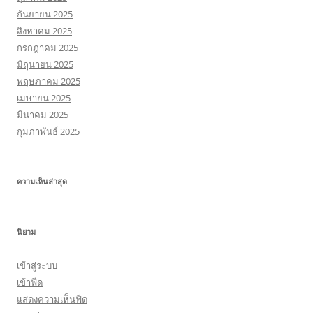
กันยายน 2025
สิงหาคม 2025
กรกฎาคม 2025
มิถุนายน 2025
พฤษภาคม 2025
เมษายน 2025
มีนาคม 2025
กุมภาพันธ์ 2025
ความเห็นล่าสุด
นิยาม
เข้าสู่ระบบ
เข้าฟีด
แสดงความเห็นฟีด