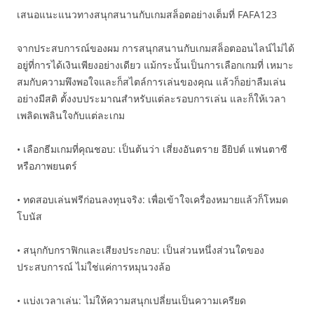
เสนอแนะแนวทางสนุกสนานกับเกมสล็อตอย่างเต็มที่ FAFA123
จากประสบการณ์ของผม การสนุกสนานกับเกมสล็อตออนไลน์ไม่ได้
อยู่ที่การได้เงินเพียงอย่างเดียว แม้กระนั้นเป็นการเลือกเกมที่ เหมาะ
สมกับความพึงพอใจและก็สไตล์การเล่นของคุณ แล้วก็อย่าลืมเล่น
อย่างมีสติ ตั้งงบประมาณสำหรับแต่ละรอบการเล่น และก็ให้เวลา
เพลิดเพลินใจกับแต่ละเกม
• เลือกธีมเกมที่คุณชอบ: เป็นต้นว่า เสี่ยงอันตราย อียิปต์ แฟนตาซี
หรือภาพยนตร์
• ทดสอบเล่นฟรีก่อนลงทุนจริง: เพื่อเข้าใจเครื่องหมายแล้วก็โหมด
โบนัส
• สนุกกับกราฟิกและเสียงประกอบ: เป็นส่วนหนึ่งส่วนใดของ
ประสบการณ์ ไม่ใช่แค่การหมุนวงล้อ
• แบ่งเวลาเล่น: ไม่ให้ความสนุกเปลี่ยนเป็นความเครียด