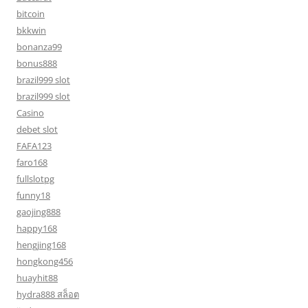
bitcoin
bkkwin
bonanza99
bonus888
brazil999 slot
brazil999 slot
Casino
debet slot
FAFA123
faro168
fullslotpg
funny18
gaojing888
happy168
hengjing168
hongkong456
huayhit88
hydra888 สล็อต