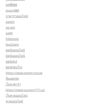
พุซซี่888
pussy888
บาคาร่าออนไลน์
pgslot
pg slot
pg99
fullslotpg
live22slot
ดูหนังออนไลน์
ดูหนังออนไลน์
ดูหนังhd
ดูหนังชนโรง
https://www.pgslot.movie
ปั่นแตก66
เว็บบาคาร่า
https://www.punpro777.us/
เว็บหวยออนไลน์
หวยออนไลน์