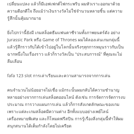
เปลี่ยนแปลง แล้วก็มีเอฟเฟกต์ไฟกระพริบ ผมหัวเราะออกมาด้วย
ความดีอกดีใจ ถึงแม้ว่าเงินรางวัลไม่ใช่จำนวนหลายชิ้น แต่ความ
รู้สึกนั้นคุ้มมากมาย
ยิ่งไปกว่านี้ยังมี เกมสล็อตธีมแฟนตาซีรวมทั้งภาพยนตร์ดัง อย่าง
Jurassic Park หรือ Game of Thrones ผมได้ลองเล่นเกมกลุ่มนี้
แล้วรู้สึกราวกับได้เข้าไปอยู่ในโลกนั้นจริงๆทุกการหมุนราวกับเป็น
ฉากหนึ่งในเรื่องราว แล้วก็รางวัลเป็น “ประสบการณ์” ที่คุณจะไม่
ลืมเลือน
fafa 123 slot การเล่าเรียนและความสามารถจากการเล่น
คนจำนวนไม่น้อยอาจไม่เชื่อ แม้กระนั้นผมกลับได้ความชำนาญ
หลายอย่างจากการเล่นสล็อตออนไลน์ ดังเช่น การจัดการจัดการงบ
ประมาณ การวางแผนการเล่น แล้วก็การสังเกตลักษณะของเกม
เพราะแต่ละเกมสล็อตมีความต่าง อีกทั้งแบบอย่างเพย์ไลน์
เครื่องหมายพิเศษ และก็โหมดฟรีสปิน การรู้เรื่องสิ่งกลุ่มนี้ทำให้ผม
สนุกสนานได้เต็มกำลังโดยไม่เครียด