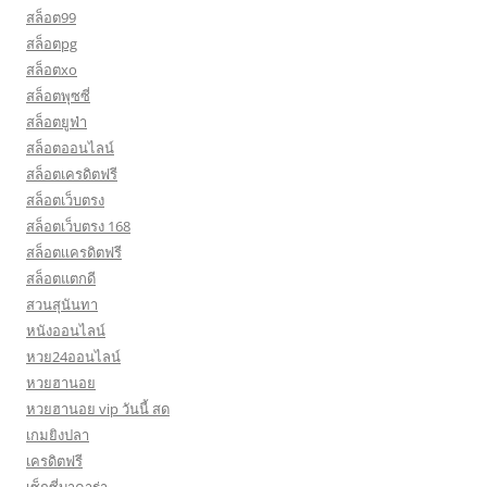
สล็อต99
สล็อตpg
สล็อตxo
สล็อตพุซซี่
สล็อตยูฟ่า
สล็อตออนไลน์
สล็อตเครดิตฟรี
สล็อตเว็บตรง
สล็อตเว็บตรง 168
สล็อตเเครดิตฟรี
สล็อตแตกดี
สวนสุนันทา
หนังออนไลน์
หวย24ออนไลน์
หวยฮานอย
หวยฮานอย vip วันนี้ สด
เกมยิงปลา
เครดิตฟรี