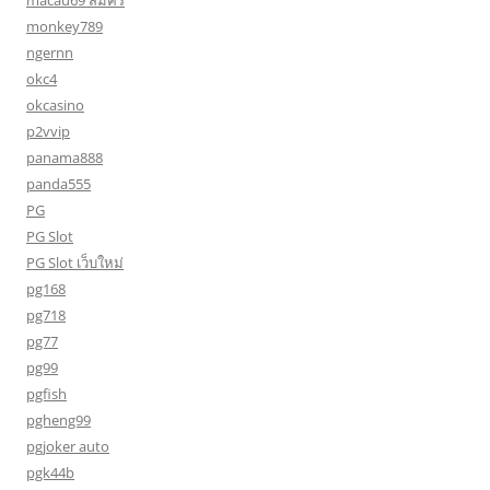
macau69 สมัคร
monkey789
ngernn
okc4
okcasino
p2vvip
panama888
panda555
PG
PG Slot
PG Slot เว็บใหม่
pg168
pg718
pg77
pg99
pgfish
pgheng99
pgjoker auto
pgk44b