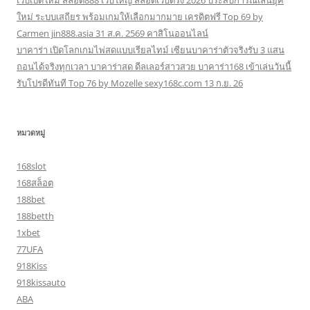
เว็บเปิดใหม่ สล็อต888 เว็บใหญ่ สล็อตเว็บตรง 2026 ประสบการณ์เล่นยุค
ใหม่ ระบบเสถียร พร้อมเกมให้เลือกมากมาย เครดิตฟรี Top 69 by
Carmen jin888.asia 31 ส.ค. 2569 คาสิโนออนไลน์
บาคาร่า เปิดโลกเกมไพ่สดแบบเรียลไทม์ เซียนบาคาร่าตัวจริงรับ 3 แสน
ถอนได้จริงทุกเวลา บาคาร่าสด ดีลเลอร์สาวสวย บาคาร่า168 เข้าเล่นวันนี้
รับโปรดีทันที Top 76 by Mozelle sexy168c.com 13 ก.ย. 26
หมวดหมู่
168slot
168สล็อต
188bet
188betth
1xbet
77UFA
918Kiss
918kissauto
ABA