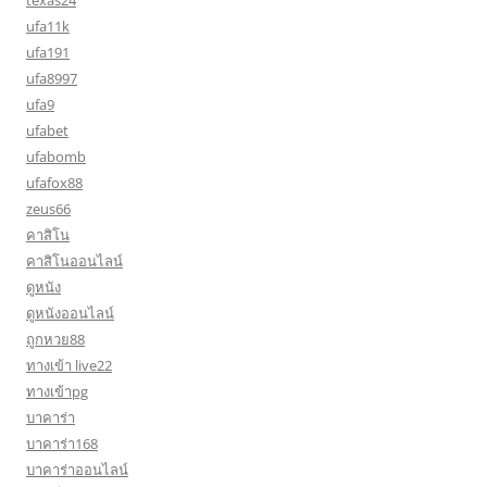
texas24
ufa11k
ufa191
ufa8997
ufa9
ufabet
ufabomb
ufafox88
zeus66
คาสิโน
คาสิโนออนไลน์
ดูหนัง
ดูหนังออนไลน์
ถูกหวย88
ทางเข้า live22
ทางเข้าpg
บาคาร่า
บาคาร่า168
บาคาร่าออนไลน์