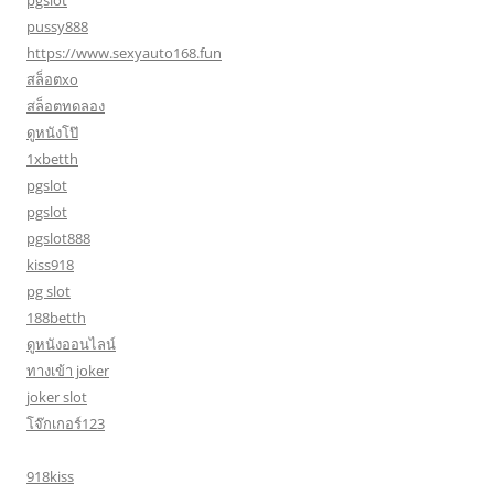
pgslot
pussy888
https://www.sexyauto168.fun
สล็อตxo
สล็อตทดลอง
ดูหนังโป๊
1xbetth
pgslot
pgslot
pgslot888
kiss918
pg slot
188betth
ดูหนังออนไลน์
ทางเข้า joker
joker slot
โจ๊กเกอร์123
918kiss