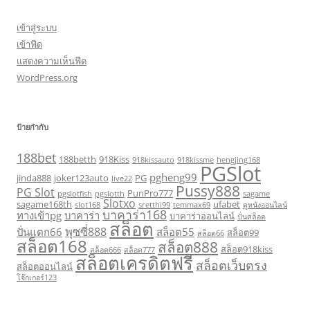
เข้าสู่ระบบ
เข้าฟีด
แสดงความเห็นฟีด
WordPress.org
ป้ายกำกับ
188bet
188betth
918Kiss
918kissauto
918kissme
hengjing168
PGSlot
pgheng99
jinda888
joker123auto
PG
live22
Pussy888
PG Slot
PunPro777
pgslotfish
pgslotth
sagame
Slotxo
sagame168th
ufabet
slot168
sretthi99
temmax69
ดูหนังออนไลน์
บาคาร่า168
ทางเข้าpg
บาคาร่า
บาคาร่าออนไลน์
ปั่นสล็อต
สล็อต
พุซซี่888
ปั่นแตก66
สล็อต55
สล็อต99
สล็อต66
สล็อต168
สล็อต888
สล็อต918kiss
สล็อต666
สล็อต777
สล็อตเครดิตฟรี
สล็อตเว็บตรง
สล็อตออนไลน์
โจ๊กเกอร์123