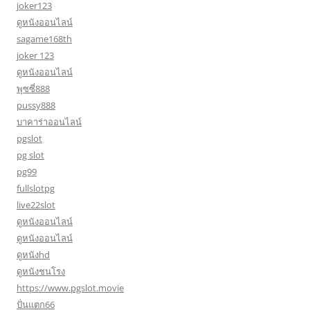
joker123
ดูหนังออนไลน์
sagame168th
joker 123
ดูหนังออนไลน์
พุซซี่888
pussy888
บาคาร่าออนไลน์
pgslot
pg slot
pg99
fullslotpg
live22slot
ดูหนังออนไลน์
ดูหนังออนไลน์
ดูหนังhd
ดูหนังชนโรง
https://www.pgslot.movie
ปั่นแตก66