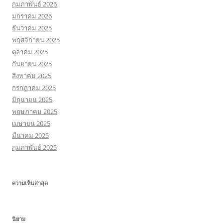
กุมภาพันธ์ 2026
มกราคม 2026
ธันวาคม 2025
พฤศจิกายน 2025
ตุลาคม 2025
กันยายน 2025
สิงหาคม 2025
กรกฎาคม 2025
มิถุนายน 2025
พฤษภาคม 2025
เมษายน 2025
มีนาคม 2025
กุมภาพันธ์ 2025
ความเห็นล่าสุด
นิยาม