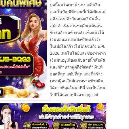
ยุคนี้คนใดเขานั่งเหงาเฝ้าเงิน
ออมในบัญชีที่ดอกเบี้ยได้เพียงแค่
สลึงสองสลึงกันอยู่คะ? มันสิ้น
สมัยดำเนินงานขะมักเขม้นจน
ข้างหลังขดข้างหลังแข็งแล้วได้
เงินทอนมาประทังชีวิตแล้วจ้ะ
ในเมื่อโลกก้าวไปไกลจนถึง พ.ศ.
2026 เทคโนโลยีและช่องทางทำ
เงินมันอยู่เพียงแค่ปลายนิ้วสัมผัส
และก็ถ้าหากพูดถึงพิกัดทำเงินที่
ฮอตที่สุด แซ่บที่สุด และก็สร้าง
เศรษฐีคนใหม่เลวทรามข้ามคืน
ได้มากที่สุดในนาทีนี้ จะเป็นไหน
ไปมิได้นอกเหนือจาก pgslot