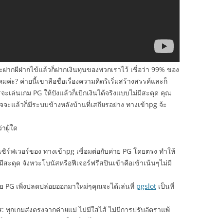
่จะฝากผีฝากไข้แล้วก็ฝากเงินทุนของพวกเราไว้ เชื่อว่า 99% ของ
่ะ? ค่ายนี้เขาลือชื่อเรื่องความคิดริเริ่มสร้างสรรค์และก็
ารจะเล่นเกม PG ให้ปังแล้วก็เบิกเงินได้จริงแบบไม่มีสะดุด คุณ
อาจจะแล้วก็มีระบบข้างหลังบ้านที่เสถียรอย่าง ทางเข้าpg จ้ะ
่าผู้ใด
ิร์ฟเวอร์ของ ทางเข้าpg เชื่อมต่อกับค่าย PG โดยตรง ทำให้
ีสะดุด จังหวะโบนัสหรือฟีเจอร์ฟรีสปินเข้าคือเข้าเน้นๆไม่มี
ย PG เพิ่งปลดปล่อยออกมาใหม่ๆคุณจะได้เล่นที่
pgslot
เป็นที่
: ทุกเกมส่งตรงจากค่ายแม่ ไม่มีใส่ไส้ ไม่มีการปรับอัตราแพ้