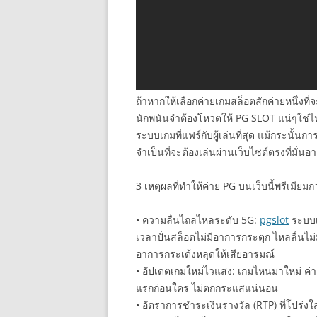
ถ้าหากให้เลือกค่ายเกมสล็อตสักค่ายหนึ่งที
นักพนันจำต้องโหวตให้ PG SLOT แน่ๆใช่ไหมค
ระบบเกมที่แฟร์กับผู้เล่นที่สุด แม้กระนั้นก
จำเป็นที่จะต้องเล่นผ่านเว็บไซต์ตรงที่มั่น
3 เหตุผลที่ทำให้ค่าย PG บนเว็บนี้พรีเมียมกว
• ความลื่นไถลไหลระดับ 5G:
pgslot
ระบบเซ
เวลาปั่นสล็อตไม่มีอาการกระตุก ไหลลื่นไม่ม
อาการกระเด้งหลุดให้เสียอารมณ์
• อัปเดตเกมใหม่ไวแสง: เกมไหนมาใหม่ ค่า
แรกก่อนใคร ไม่ตกกระแสแน่นอน
• อัตราการชำระเงินรางวัล (RTP) ที่โปร่งใส