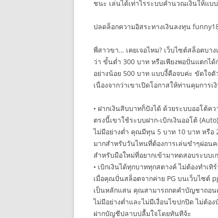
ชนะ เล่นได้เท่าไรระบบคำนวณเงินให้แบบไม
ปลดล็อกความอิสระทางเงินลงทุน funny18 ฝ
พี่สาวขา… เคยเจอไหม? เว็บไซต์สล็อตบาง
ว่า ขั้นต่ำ 300 บาท หรือเพียงพอปั่นแตกไ
อย่างน้อย 500 บาท แบบงี้คือจบค่ะ ขัดใจต
เนื่องจากว่าเขาเปิดโอกาสให้ท่านคุมการเ
• ฝากเงินสิบบาทก็ปังได้ ด้วยระบบออโต้คว
ตรงนี้เขาใช้ระบบฝาก-เบิกเงินออโต้ (Auto) 
ไม่มีอย่างต่ำ คุณมีทุน 5 บาท 10 บาท หรือ
มากสำหรับวันไหนที่ต้องการเล่นขำๆผ่อนค
สำหรับมือใหม่ที่อยากเข้ามาทดสอบระบบเก
• เบิกเงินได้ทุกบาททุกสตางค์ ไม่ต้องทำเทิ
เมื่อคุณปั่นสล็อตจากค่าย PG บนเว็บไซต์
เป็นหลักแสน คุณสามารถกดคำบัญชาถอนเง
ไม่มีอย่างต่ำและไม่มีเงื่อนไขปกปิด ไม่ต้
ฝากบัญชีปลาบปลื้มใจโดยทันทีจ้ะ