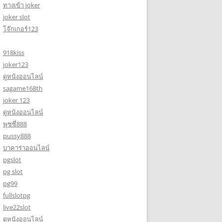
ทางเข้า joker
joker slot
โจ๊กเกอร์123
918kiss
joker123
ดูหนังออนไลน์
sagame168th
joker 123
ดูหนังออนไลน์
พุซซี่888
pussy888
บาคาร่าออนไลน์
pgslot
pg slot
pg99
fullslotpg
live22slot
ดูหนังออนไลน์