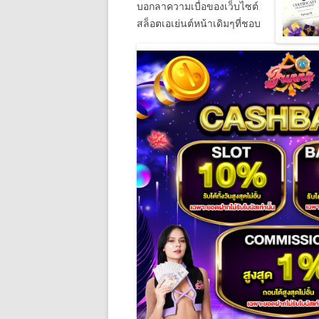
บอกลาความเบื่อของเว็บไซต์
สล็อตเอเย่นต์หน้าเดิมๆที่ชอบ