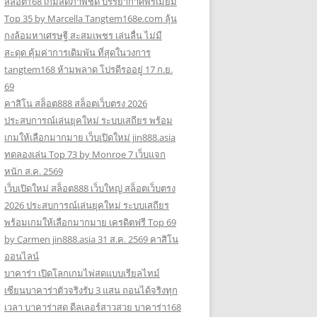
สล็อต168 เกมสดภาพชัด บรรยากาศพรีเมียม
Top 35 by Marcella Tangtem168e.com ลุ้น
กงล้อมหาเศรษฐี สะสมเพชร เล่นลื่น ไม่มี
สะดุด คุ้มค่าการเดิมพัน ที่สุดในวงการ
tangtem168 ห้ามพลาด โปรดีรออยู่ 17 ก.ย.
69
คาสิโน สล็อต888 สล็อตเว็บตรง 2026
ประสบการณ์เล่นยุคใหม่ ระบบเสถียร พร้อม
เกมให้เลือกมากมาย เว็บเปิดใหม่ jin888.asia
ทดลองเล่น Top 73 by Monroe 7 เว็บแจก
หนัก ส.ค. 2569
เว็บเปิดใหม่ สล็อต888 เว็บใหญ่ สล็อตเว็บตรง
2026 ประสบการณ์เล่นยุคใหม่ ระบบเสถียร
พร้อมเกมให้เลือกมากมาย เครดิตฟรี Top 69
by Carmen jin888.asia 31 ส.ค. 2569 คาสิโน
ออนไลน์
บาคาร่า เปิดโลกเกมไพ่สดแบบเรียลไทม์
เซียนบาคาร่าตัวจริงรับ 3 แสน ถอนได้จริงทุก
เวลา บาคาร่าสด ดีลเลอร์สาวสวย บาคาร่า168