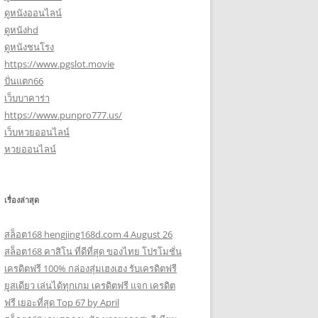
ดูหนังออนไลน์
ดูหนังhd
ดูหนังชนโรง
https://www.pgslot.movie
ปั่นแตก66
เว็บบาคาร่า
https://www.punpro777.us/
เว็บหวยออนไลน์
หวยออนไลน์
เรื่องล่าสุด
สล็อต168 hengjing168d.com 4 August 26
สล็อต168 คาสิโน ที่ดีที่สุด ของไทย โปรโมชั่น
เครดิตฟรี 100% กล่องสุ่มเฮงเฮง รับเครดิตฟรี
ยูสเดียว เล่นได้ทุกเกม เครดิตฟรี แจก เครดิต
ฟรี เยอะที่สุด Top 67 by April