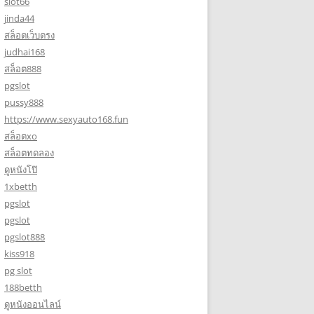
slot66
jinda44
สล็อตเว็บตรง
judhai168
สล็อต888
pgslot
pussy888
https://www.sexyauto168.fun
สล็อตxo
สล็อตทดลอง
ดูหนังโป๊
1xbetth
pgslot
pgslot
pgslot888
kiss918
pg slot
188betth
ดูหนังออนไลน์