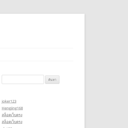
ค้นหา
สำหรับ:
joker123
Hengjing168
สล็อตเว็บตรง
สล็อตเว็บตรง