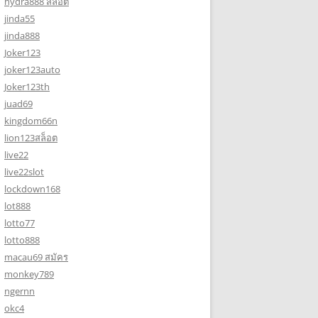
hydra888 สล็อต
jinda55
jinda888
Joker123
joker123auto
Joker123th
juad69
kingdom66n
lion123สล็อต
live22
live22slot
lockdown168
lot888
lotto77
lotto888
macau69 สมัคร
monkey789
ngernn
okc4