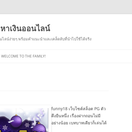
อหาเงินออนไลน์
อนไลน์ง่ายๆ พร้อมคำแนะนำและเคล็ดลับที่นำไปใช้ได้จริง
ข้าม
ไป
WELCOME TO THE FAMILY!
ยัง
เนื้อหา
funny18 เว็บไซต์สล็อต PG ตัว
ตึงยืนหนึ่ง เรื่องฝากถอนไม่มี
อย่างน้อย เบทบาทเดียวก็เล่นได้