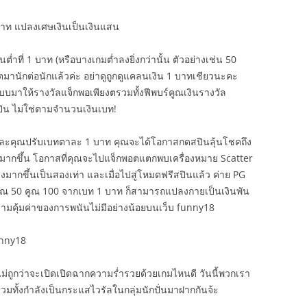
 1 บาท แปลงเศษเงินเป็นเงินแสน
้นต่ำที่ 1 บาท (หรือบางเกมต่ำลงยิ่งกว่านั้น ตัวอย่างเช่น 50
็อตมานักต่อนักแล้วค่ะ อย่าดูถูกดูแคลนเงิน 1 บาทเชียวนะคะ
บบมาให้รางวัลแจ็กพอเพียงตรวมทั้งฟีพบร์คูณเงินรางวัล
ิน ไม่ใช่ตามจำนวนเงินเบท!
และคุณปรับเบทตาละ 1 บาท คุณจะได้โอกาสกดสปินลุ้นโชคถึง
ิ่มมากขึ้น โอกาสที่คุณจะไปแจ็กพอตแตกพบเครื่องหมาย Scatter
่มสูงมากขึ้นเป็นสองเท่า และเมื่อไปสู่โหมดฟรีสปินแล้ว ค่าย PG
 10 คูณ 50 คูณ 100 จากเบท 1 บาท ก็สามารถแปลงกายเป็นเงินพัน
ความคุ้มค่าของการพนันไม่มีอย่างน้อยบนเว็บ funny18
unny18
อกไม่ถูกว่าจะเปิดเปิดฉากความร่ำรวยด้วยเกมไหนดี วันนี้พวกเรา
รวมทั้งกำลังเป็นกระแสไวรัลในกลุ่มนักปั่นมาฝากกันจ้ะ