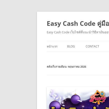
Easy Cash Code คู่มื
Easy Cash Code เว็บไซต์ที่แนะนำวิธีหาเงินอ
หน้าแรก
BLOG
CONTACT
คลังเก็บรายเดือน:
พฤษภาคม 2026