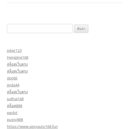
ค้นหา
สำหรับ:
joker123
Hengjing168
สล็อตเว็บตรง
สล็อตเว็บตรง
slot66
jinda44
สล็อตเว็บตรง
judhai168
สล็อต888
pgslot
pussy888
https://www.sexyauto168.fun