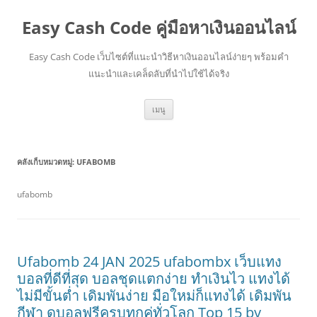
Easy Cash Code คู่มือหาเงินออนไลน์
Easy Cash Code เว็บไซต์ที่แนะนำวิธีหาเงินออนไลน์ง่ายๆ พร้อมคำ
แนะนำและเคล็ดลับที่นำไปใช้ได้จริง
ข้าม
เมนู
ไป
ยัง
เนื้อหา
คลังเก็บหมวดหมู่:
UFABOMB
ufabomb
Ufabomb 24 JAN 2025 ufabombx เว็บแทง
บอลที่ดีที่สุด บอลชุดแตกง่าย ทำเงินไว แทงได้
ไม่มีขั้นต่ำ เดิมพันง่าย มือใหม่ก็แทงได้ เดิมพัน
กีฬา ดูบอลฟรีครบทุกคู่ทั่วโลก Top 15 by