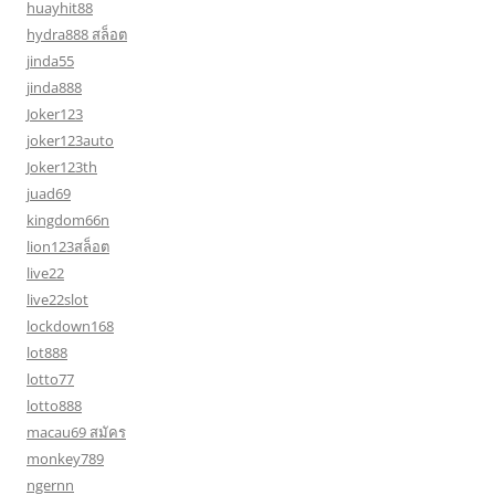
huayhit88
hydra888 สล็อต
jinda55
jinda888
Joker123
joker123auto
Joker123th
juad69
kingdom66n
lion123สล็อต
live22
live22slot
lockdown168
lot888
lotto77
lotto888
macau69 สมัคร
monkey789
ngernn