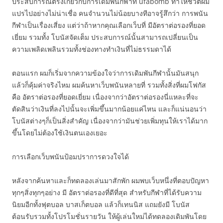
ประสบการณ์ตรงเกี่ยวกับการเดิมพันกีฬาที่ ufabomb ทำให้ชีวิตผม
แปรไปอย่างไม่น่าเชื่อ คนจำนวนไม่น้อยบางทีอาจรู้สึกว่า การพนัน
กีฬาเป็นเรื่องเสี่ยง แต่ว่าถ้าหากคุณเลือกเว็บที่ มีอัตราต่อรองที่ยอด
เยี่ยม รวมทั้ง โบนัสจัดเต็ม ประสบการณ์นั้นสามารถเปลี่ยนเป็น
ความเพลิดเพลินรวมทั้งช่องทางทำเงินที่ไม่ธรรมดาได้
ตอนแรก ผมก็เริ่มจากความข้องใจว่าการเดิมพันกีฬานั้นมันสนุก
แล้วก็คุ้มค่าจริงไหม ผมค้นหาเว็บพนันหลายที่ รวมทั้งสิ่งที่ผมโฟกัส
คือ อัตราต่อรองที่ยอดเยี่ยม เนื่องจากว่าอัตราต่อรองนี่แหละที่จะ
ตัดสินว่าเงินที่ลงไปนั้นจะเพิ่มขึ้นมากน้อยแค่ไหน และก็แน่นอนว่า
โบนัสต่างๆก็เป็นสิ่งสำคัญ เนื่องจากว่ามันช่วยเพิ่มทุนให้เราได้มาก
ขึ้นโดยไม่ต้องใช้เงินตนเองเยอะ
การเลือกเว็บพนันป้อมปราการดวงใจได้
หลังจากค้นหาและก็ทดลองเล่นมาสักพัก ผมพบเว็บหนึ่งที่ตอบปัญหา
ทุกๆสิ่งทุกๆอย่าง มี อัตราต่อรองที่ดีที่สุด สำหรับกีฬาที่ได้รับความ
นิยมอีกทั้งฟุตบอล บาสเก็ตบอล แล้วก็เทนนิส แถมยังมี โบนัส
ต้อนรับรวมทั้งโปรโมชั่นรายวัน ให้ผู้เล่นใหม่ได้ทดลองเดิมพันโดย