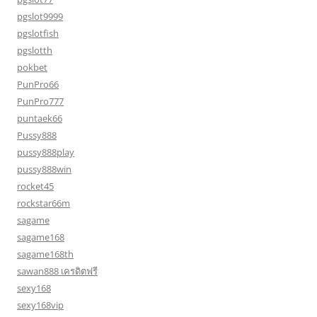
pgslot9999
pgslotfish
pgslotth
pokbet
PunPro66
PunPro777
puntaek66
Pussy888
pussy888play
pussy888win
rocket45
rockstar66m
sagame
sagame168
sagame168th
sawan888 เครดิตฟรี
sexy168
sexy168vip