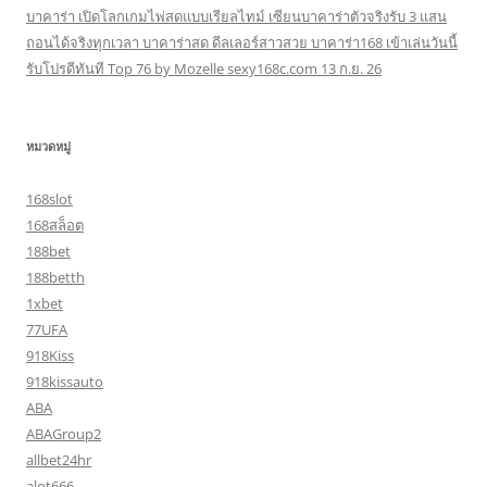
บาคาร่า เปิดโลกเกมไพ่สดแบบเรียลไทม์ เซียนบาคาร่าตัวจริงรับ 3 แสน
ถอนได้จริงทุกเวลา บาคาร่าสด ดีลเลอร์สาวสวย บาคาร่า168 เข้าเล่นวันนี้
รับโปรดีทันที Top 76 by Mozelle sexy168c.com 13 ก.ย. 26
หมวดหมู่
168slot
168สล็อต
188bet
188betth
1xbet
77UFA
918Kiss
918kissauto
ABA
ABAGroup2
allbet24hr
alot666