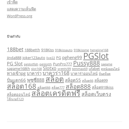
เข้าฟีด
แสดงความเห็นฟีด
WordPress.org
ป้ายกำกับ
188bet
188betth
918Kiss
918kissauto
918kissme
hengjing168
PGSlot
pgheng99
jinda888
joker123auto
PG
live22
Pussy888
PG Slot
PunPro777
pgslotfish
pgslotth
sagame
Slotxo
sagame168th
ufabet
slot168
sretthi99
temmax69
ดูหนังออนไลน์
บาคาร่า168
ทางเข้าpg
บาคาร่า
บาคาร่าออนไลน์
ปั่นสล็อต
สล็อต
พุซซี่888
ปั่นแตก66
สล็อต55
สล็อต99
สล็อต66
สล็อต168
สล็อต888
สล็อต918kiss
สล็อต666
สล็อต777
สล็อตเครดิตฟรี
สล็อตเว็บตรง
สล็อตออนไลน์
โจ๊กเกอร์123