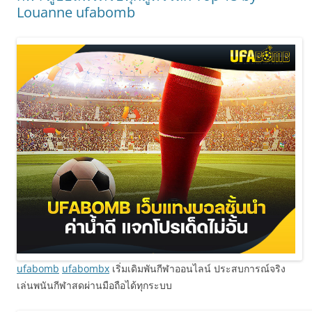
Louanne ufabomb
ufabomb
ufabombx
เริ่มเดิมพันกีฬาออนไลน์ ประสบการณ์จริง
เล่นพนันกีฬาสดผ่านมือถือได้ทุกระบบ