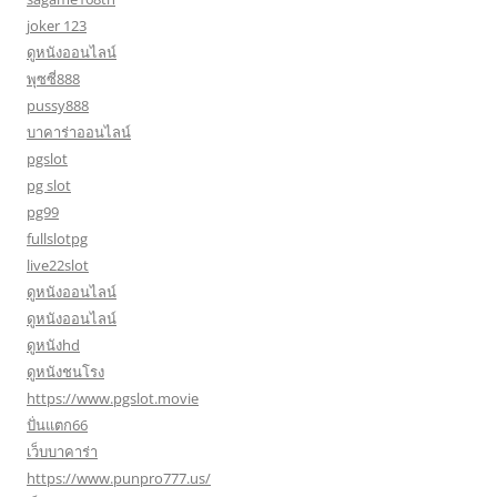
joker 123
ดูหนังออนไลน์
พุซซี่888
pussy888
บาคาร่าออนไลน์
pgslot
pg slot
pg99
fullslotpg
live22slot
ดูหนังออนไลน์
ดูหนังออนไลน์
ดูหนังhd
ดูหนังชนโรง
https://www.pgslot.movie
ปั่นแตก66
เว็บบาคาร่า
https://www.punpro777.us/