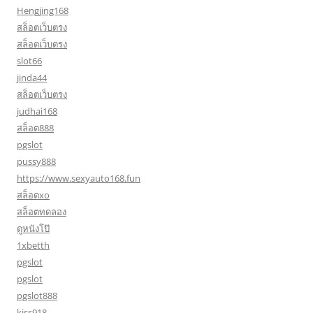
Hengjing168
สล็อตเว็บตรง
สล็อตเว็บตรง
slot66
jinda44
สล็อตเว็บตรง
judhai168
สล็อต888
pgslot
pussy888
https://www.sexyauto168.fun
สล็อตxo
สล็อตทดลอง
ดูหนังโป๊
1xbetth
pgslot
pgslot
pgslot888
kiss918