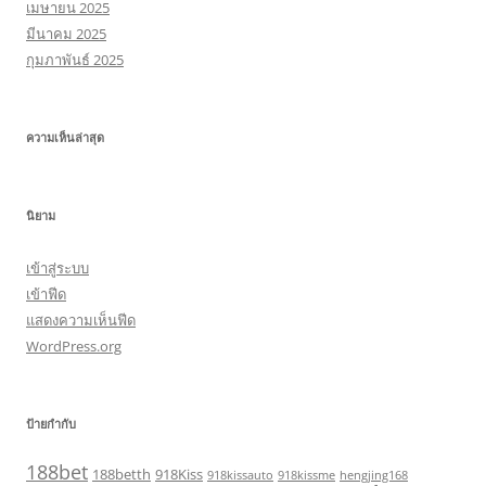
เมษายน 2025
มีนาคม 2025
กุมภาพันธ์ 2025
ความเห็นล่าสุด
นิยาม
เข้าสู่ระบบ
เข้าฟีด
แสดงความเห็นฟีด
WordPress.org
ป้ายกำกับ
188bet
188betth
918Kiss
918kissauto
918kissme
hengjing168