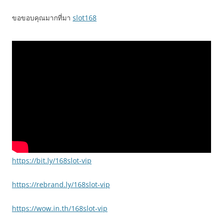
ขอขอบคุณมากที่มา
slot168
https://bit.ly/168slot-vip
https://rebrand.ly/168slot-vip
https://wow.in.th/168slot-vip