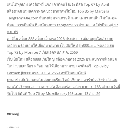
เล่นได้ทุกเกม เครดิตฟรี แจก เครดิตฟรี เยอะที่สุด Top 67 by April
สล็อต168 เกมสดภาพชัด บรรยากาศพรีเมียม Top 35 by Marcella
Tangtem168e.com ลุ้นกงล้อมหาเศรษฐี สะสมเพชร เล่นลื่น ไม่มีสะดุด
คุ้มค่าการเดิมพัน ที่สุดในวงการ tangtem168 ห้ามพลาด โปรดีรออยู่ 17
ก.ย. 69
คาสิโน สล็อต888 สล็อตเว็บตรง 2026 ประสบการณ์เล่นยุคใหม่ ระบบ
เสถียร พร้อมเกมให้เลือกมากมาย เว็บเปิดใหม่ jin888.asia ทดลองเล่น
Top 73 by Monroe 7 เว็บแจกหนัก ส.ค. 2569
เว็บเปิดใหม่ สล็อต888 เว็บใหญ่ สล็อตเว็บตรง 2026 ประสบการณ์เล่นยุค
ใหม่ ระบบเสถียร พร้อมเกมให้เลือกมากมาย เครดิตฟรี Top 69 by
Carmen jin888.asia 31 ส.ค. 2569 คาสิโนออนไลน์
บาคาร่า เปิดโลกเกมไพ่สดแบบเรียลไทม์ เซียนบาคาร่าตัวจริงรับ 3 แสน
ถอนได้จริงทุกเวลา บาคาร่าสด ดีลเลอร์สาวสวย บาคาร่า168 เข้าเล่นวันนี้
รับโปรดีทันที Top 76 by Mozelle sexy168c.com 13 ก.ย. 26
หมวดหมู่
168slot