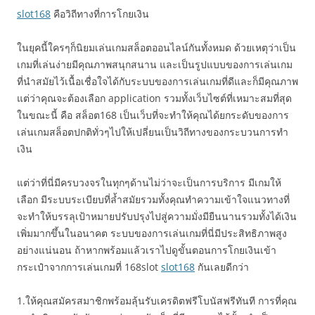
slot168
คือวิถีทางที่การโกยเงิน
ในยุคนี้ใครๆก็นิยมเล่นเกมสล็อตออนไลน์กันทั้งหมด ด้วยเหตุว่าเป็น
เกมที่เล่นง่ายมีคุณภาพสนุกสนาน และเป็นรูปแบบของการเล่นเกม
ที่นำสมัยไว้เนื้อเชื่อใจได้กับระบบของการเล่นเกมที่ดีและก็มีคุณภาพ
แต่ว่าคุณจะต้องเลือก application รวมทั้งเว็บไซต์ที่เหมาะสมที่สุด
ในขณะนี้ คือ สล็อต168 เป็นเว็บที่จะทำให้คุณได้ยกระดับของการ
เล่นเกมสล็อตปกติทั่วๆไปให้เปลี่ยนเป็นวิถีทางของกระบวนการทำ
เงิน
แต่ว่าที่นี่มีครบวงจรในทุกๆด้านไม่ว่าจะเป็นการบริการ มีเกมให้
เลือก มีระบบระเบียบที่ล้ำสมัยรวมทั้งคุณทำความเข้าใจแนวทางที่
จะทำให้บรรลุเป้าหมายปรับปรุงไปสู่ความมั่งมียืนนานรวมทั้งได้เงิน
เพิ่มมากขึ้นในอนาคต ระบบของการเล่นเกมที่นี่มีประสิทธิภาพสูง
อย่างแน่นอน ถ้าหากพร้อมแล้วเราไปดูขั้นตอนการโกยเงินเข้า
กระเป๋าจากการเล่นเกมที่ 168slot
slot168
กันเลยดีกว่า
1.ให้คุณสมัครสมาชิกพร้อมลุ้นรับเครดิตฟรีโบนัสฟรีทันที การที่คุณ