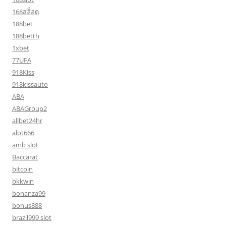
168สล็อต
188bet
188betth
1xbet
77UFA
918Kiss
918kissauto
ABA
ABAGroup2
allbet24hr
alot666
amb slot
Baccarat
bitcoin
bkkwin
bonanza99
bonus888
brazil999 slot