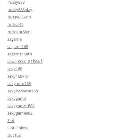
Pussy888
pussy888play
pussy888win
rocket45
rockstar66m
sagame
sagame168
sagame168th
sawan888 เครดิตฟรี
sexy168
sexy168vip
sexyauto168
sexybaccarat168
sexygame
sexygame1688
sexygame992
Slot
Slot Online
slot168