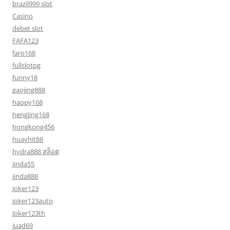
brazil999 slot
Casino
debet slot
FAFA123
faro168
fullslotpg
funny18
gaojing888
happy168
hengjing168
hongkong456
huayhit88
hydra888 สล็อต
jinda55
jinda888
Joker123
joker123auto
Joker123th
juad69