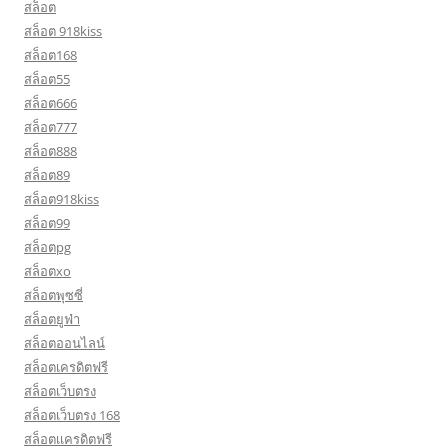
สล็อต
สล็อต 918kiss
สล็อต168
สล็อต55
สล็อต666
สล็อต777
สล็อต888
สล็อต89
สล็อต918kiss
สล็อต99
สล็อตpg
สล็อตxo
สล็อตพุซซี่
สล็อตยูฟ่า
สล็อตออนไลน์
สล็อตเครดิตฟรี
สล็อตเว็บตรง
สล็อตเว็บตรง 168
สล็อตเเครดิตฟรี