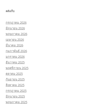
คลังเก็บ
กรกฎาคม 2026
มิถุนายน 2026
พฤษภาคม 2026
เมษายน 2026
มีนาคม 2026
กุมภาพันธ์ 2026
มกราคม 2026
ธันวาคม 2025
พฤศจิกายน 2025
ตุลาคม 2025
กันยายน 2025
สิงหาคม 2025
กรกฎาคม 2025
มิถุนายน 2025
พฤษภาคม 2025