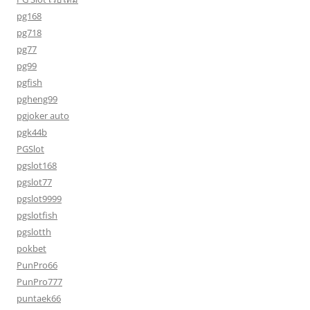
pg168
pg718
pg77
pg99
pgfish
pgheng99
pgjoker auto
pgk44b
PGSlot
pgslot168
pgslot77
pgslot9999
pgslotfish
pgslotth
pokbet
PunPro66
PunPro777
puntaek66