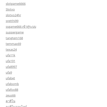
slotgame6666
Slotxo
slotxo24hr
sretthi99
ssgame666 เข้าสู่ระบบ
suppergame
tangtem168
temmax69
texas24
ufa11k
ufa191
ufa8997
ufa9
ufabet
ufabomb
ufafox88
zeus66
คาสิโน
คาสิโนออนไลน์