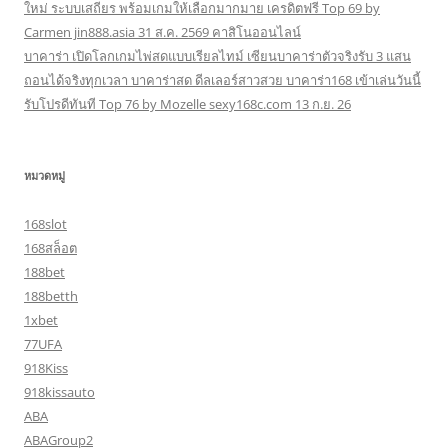
ใหม่ ระบบเสถียร พร้อมเกมให้เลือกมากมาย เครดิตฟรี Top 69 by
Carmen jin888.asia 31 ส.ค. 2569 คาสิโนออนไลน์
บาคาร่า เปิดโลกเกมไพ่สดแบบเรียลไทม์ เซียนบาคาร่าตัวจริงรับ 3 แสน
ถอนได้จริงทุกเวลา บาคาร่าสด ดีลเลอร์สาวสวย บาคาร่า168 เข้าเล่นวันนี้
รับโปรดีทันที Top 76 by Mozelle sexy168c.com 13 ก.ย. 26
หมวดหมู่
168slot
168สล็อต
188bet
188betth
1xbet
77UFA
918Kiss
918kissauto
ABA
ABAGroup2