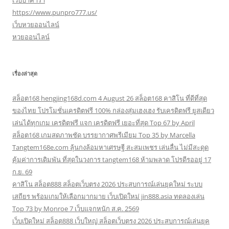
เว็บบาคาร่า
https://www.punpro777.us/
เว็บหวยออนไลน์
หวยออนไลน์
เรื่องล่าสุด
สล็อต168 hengjing168d.com 4 August 26 สล็อต168 คาสิโน ที่ดีที่สุด
ของไทย โปรโมชั่นเครดิตฟรี 100% กล่องสุ่มเฮงเฮง รับเครดิตฟรี ยูสเดียว
เล่นได้ทุกเกม เครดิตฟรี แจก เครดิตฟรี เยอะที่สุด Top 67 by April
สล็อต168 เกมสดภาพชัด บรรยากาศพรีเมียม Top 35 by Marcella
Tangtem168e.com ลุ้นกงล้อมหาเศรษฐี สะสมเพชร เล่นลื่น ไม่มีสะดุด
คุ้มค่าการเดิมพัน ที่สุดในวงการ tangtem168 ห้ามพลาด โปรดีรออยู่ 17
ก.ย. 69
คาสิโน สล็อต888 สล็อตเว็บตรง 2026 ประสบการณ์เล่นยุคใหม่ ระบบ
เสถียร พร้อมเกมให้เลือกมากมาย เว็บเปิดใหม่ jin888.asia ทดลองเล่น
Top 73 by Monroe 7 เว็บแจกหนัก ส.ค. 2569
เว็บเปิดใหม่ สล็อต888 เว็บใหญ่ สล็อตเว็บตรง 2026 ประสบการณ์เล่นยุค