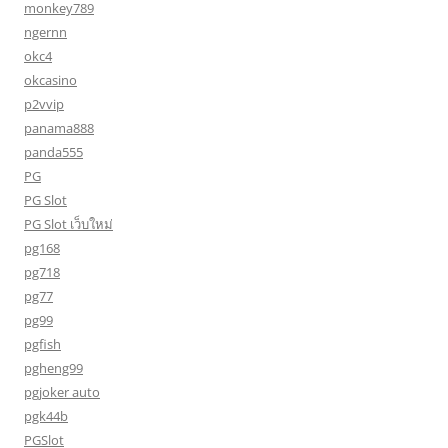
monkey789
ngernn
okc4
okcasino
p2vvip
panama888
panda555
PG
PG Slot
PG Slot เว็บใหม่
pg168
pg718
pg77
pg99
pgfish
pgheng99
pgjoker auto
pgk44b
PGSlot