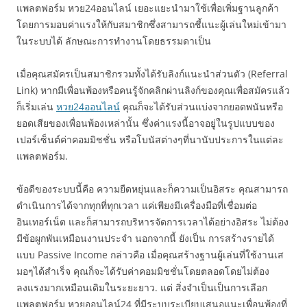
แพลตฟอร์ม หวย24ออนไลน์ เยอะแยะนำมาใช้เพื่อเพิ่มฐานลูกค้า
โดยการมอบค่าแรงให้กับสมาชิกซึ่งสามารถชี้แนะผู้เล่นใหม่เข้ามา
ในระบบได้ ลักษณะการทำงานโดยธรรมดาเป็น
เมื่อคุณสมัครเป็นสมาชิกรวมทั้งได้รับลิงก์แนะนำส่วนตัว (Referral
Link) หากมีเพื่อนพ้องหรือคนรู้จักคลิกผ่านลิงก์ของคุณเพื่อสมัครแล้ว
ก็เริ่มเล่น
หวย24ออนไลน์
คุณก็จะได้รับส่วนแบ่งจากยอดพนันหรือ
ยอดเสียของเพื่อนพ้องเหล่านั้น ซึ่งค่าแรงนี้อาจอยู่ในรูปแบบของ
เปอร์เซ็นต์ค่าคอมมิชชั่น หรือโบนัสต่างๆที่นานับประการในแต่ละ
แพลตฟอร์ม.
ข้อดีของระบบนี้คือ ความยืดหยุ่นและก็ความเป็นอิสระ คุณสามารถ
ดำเนินการได้จากทุกที่ทุกเวลา แค่เพียงมีเครื่องมือที่เชื่อมต่อ
อินเทอร์เน็ต และก็สามารถบริหารจัดการเวลาได้อย่างอิสระ ไม่ต้อง
มีข้อผูกพันเหมือนงานประจำ นอกจากนี้ ยังเป็น การสร้างรายได้
แบบ Passive Income กล่าวคือ เมื่อคุณสร้างฐานผู้เล่นที่ใช้งานเส
มอๆได้สำเร็จ คุณก็จะได้รับค่าคอมมิชชั่นโดยตลอดโดยไม่ต้อง
ลงแรงมากเหมือนเดิมในระยะยาว. แต่ สิ่งจำเป็นเป็นการเลือก
แพลตฟอร์ม หวยออนไลน์24 ที่มีระบบระเบียบเสนอแนะเพื่อนพ้องที่