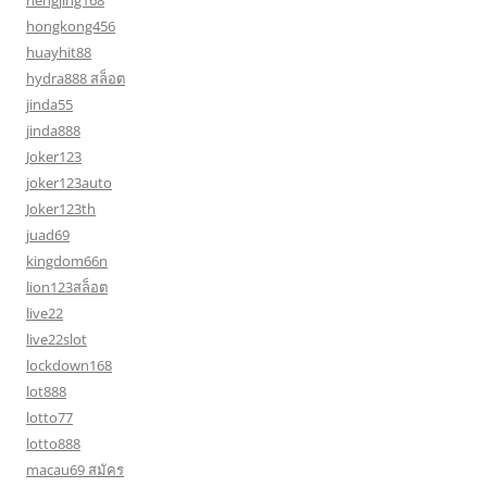
hengjing168
hongkong456
huayhit88
hydra888 สล็อต
jinda55
jinda888
Joker123
joker123auto
Joker123th
juad69
kingdom66n
lion123สล็อต
live22
live22slot
lockdown168
lot888
lotto77
lotto888
macau69 สมัคร