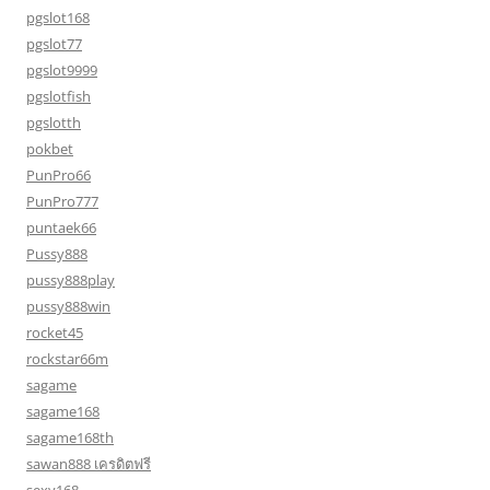
pgslot168
pgslot77
pgslot9999
pgslotfish
pgslotth
pokbet
PunPro66
PunPro777
puntaek66
Pussy888
pussy888play
pussy888win
rocket45
rockstar66m
sagame
sagame168
sagame168th
sawan888 เครดิตฟรี