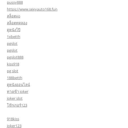
pussy888
https://www.sexyauto168.fun
สล็อตxo
สล็อตทดลอง
ดูหนังโป๊
1xbetth
pgslot
pgslot
pgslot888
kiss918
pg slot
188betth
ดูหนังออนไลน์
ทางเข้า joker
joker slot
โจ๊กเกอร์123
918kiss
joker123