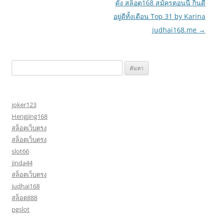
ดัง สล็อต168 สมัครตอนนี้ กินดี
อยู่ดีทั้งเดือน Top 31 by Karina
judhai168.me
→
ค้นหา
สำหรับ:
joker123
Hengjing168
สล็อตเว็บตรง
สล็อตเว็บตรง
slot66
jinda44
สล็อตเว็บตรง
judhai168
สล็อต888
pgslot