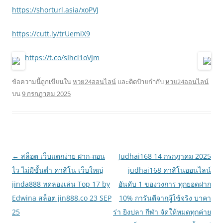
https://shorturl.asia/xoPVJ
https://cutt.ly/trUemiX9
https://t.co/sIhcl1oVJm
ข้อความนี้ถูกเขียนใน
หวย24ออนไลน์
และติดป้ายกำกับ
หวย24ออนไลน์
บน
9 กรกฎาคม 2025
เมนู
←
สล็อต เว็บแตกง่าย ฝาก-ถอน
Judhai168 14 กรกฎาคม 2025
นำทาง
ไว ไม่มีขั้นต่ำ คาสิโน เว็บใหญ่
judhai168 คาสิโนออนไลน์
เรื่อง
jinda888 ทดลองเล่น Top 17 by
อันดับ 1 ของวงการ ทุกยอดฝาก
Edwina สล็อต jin888.co 23 SEP
10% การันตีจากผู้ใช้จริง บาคา
25
ร่า ยิงปลา กีฬา จัดให้หมดทุกค่าย