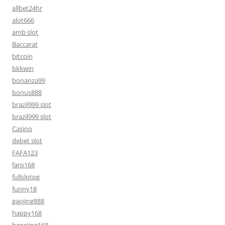
allbet24hr
alot666
amb slot
Baccarat
bitcoin
bkkwin
bonanza99
bonus888
brazil999 slot
brazil999 slot
Casino
debet slot
FAFA123
faro168
fullslotpg
funny18
gaojing888
happy168