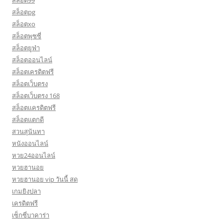
สล็อต99
สล็อตpg
สล็อตxo
สล็อตพุซซี่
สล็อตยูฟ่า
สล็อตออนไลน์
สล็อตเครดิตฟรี
สล็อตเว็บตรง
สล็อตเว็บตรง 168
สล็อตเเครดิตฟรี
สล็อตแตกดี
สวนสุนันทา
หนังออนไลน์
หวย24ออนไลน์
หวยฮานอย
หวยฮานอย vip วันนี้ สด
เกมยิงปลา
เครดิตฟรี
เซ็กซี่บาคาร่า