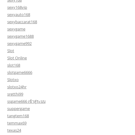
sexy168
sexy168vip
sexyauto168
sexybaccarat168
sexygame
sexygame1688
sexygame992
Slot
Slot Online
slot168
slotgame6666
Slotxo
slotxo24hr
sretthi99
ssgame666 เข้าสู่ระบบ
suppergame
tangtem168
temmax69
texas24