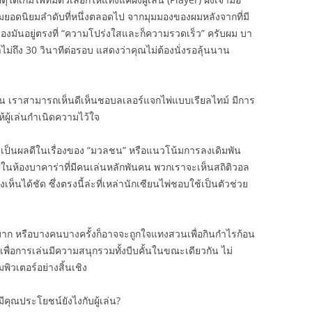
กมยอดนิยมลำดับที่หนึ่งตลอดไป จากมุมมองของผมหลังจากที่มี
์ของมันอยู่ตรงที่ “ความโปร่งใสและก็ความรวดเร็ว” ครับผม บา
ม่ถึง 30 วินาทีต่อรอบ แสดงว่าคุณไม่ต้องนั่งรอลุ้นนาน
จุบัน เราสามารถเห็นดีเห็นชอบลเลอร์แจกไพ่แบบเรียลไทม์ มีการ
้ผู้เล่นกำเนิดความไว้ใจ
 ยังเป็นผลดีในเรื่องของ “มวลชน” หรือแนวโน้มการลงเดิมพัน
ในห้องบาคาร่าที่มีคนเล่นหลักพันคน พวกเราจะเห็นสถิติวอล
างเห็นได้ชัด ซึ่งตรงนี้ล่ะที่เหล่านักเซียนไพ่ชอบใช้เป็นตัวช่วย
 หรือบางคนบางครั้งก็อาจจะถูกใจแทงสวนเพื่อกินกำไรก้อน
เพื่อการเล่นมีความสนุกรวมทั้งบีบคั้นในขณะเดียวกัน ไม่
พิวเตอร์อย่างสิ้นเชิง
คุณประโยชน์ยังไงกับผู้เล่น?