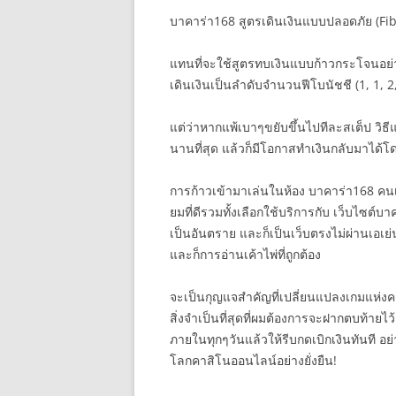
บาคาร่า168 สูตรเดินเงินแบบปลอดภัย (
แทนที่จะใช้สูตรทบเงินแบบก้าวกระโจนอย่า
เดินเงินเป็นลำดับจำนวนฟีโบนัชชี (1, 1, 2
แต่ว่าหากแพ้เบาๆขยับขึ้นไปทีละสเต็ป วิธ
นานที่สุด แล้วก็มีโอกาสทำเงินกลับมาได้โด
การก้าวเข้ามาเล่นในห้อง บาคาร่า168 คนเล่
ยมที่ดีรวมทั้งเลือกใช้บริการกับ เว็บไซต
เป็นอันตราย และก็เป็นเว็บตรงไม่ผ่านเอเย
และก็การอ่านเค้าไพ่ที่ถูกต้อง
จะเป็นกุญแจสำคัญที่เปลี่ยนแปลงเกมแห่งคว
สิ่งจำเป็นที่สุดที่ผมต้องการจะฝากตบท้ายไว้
ภายในทุกๆวันแล้วให้รีบกดเบิกเงินทันที 
โลกคาสิโนออนไลน์อย่างยั่งยืน!