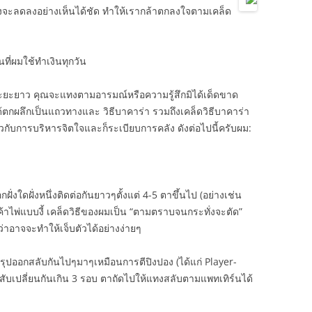
ทงจะลดลงอย่างเห็นได้ชัด ทำให้เรากล้าตกลงใจตามเคล็ด
นที่ผมใช้ทำเงินทุกวัน
ยะยาว คุณจะแทงตามอารมณ์หรือความรู้สึกมิได้เด็ดขาด
ตกผลึกเป็นแถวทางและ วิธีบาคาร่า รวมถึงเคล็ดวิธีบาคาร่า
ยวกับการบริหารจิตใจและก็ระเบียบการคลัง ดังต่อไปนี้ครับผม:
กฝั่งใดฝั่งหนึ่งติดต่อกันยาวๆตั้งแต่ 4-5 ตาขึ้นไป (อย่างเช่น
ไพ่แบบงี้ เคล็ดวิธีของผมเป็น “ตามตราบจนกระทั่งจะตัด”
อาจจะทำให้เจ็บตัวได้อย่างง่ายๆ
ลสรุปออกสลับกันไปๆมาๆเหมือนการตีปิงปอง (ได้แก่ Player-
สับเปลี่ยนกันเกิน 3 รอบ ตาถัดไปให้แทงสลับตามแพทเทิร์นได้