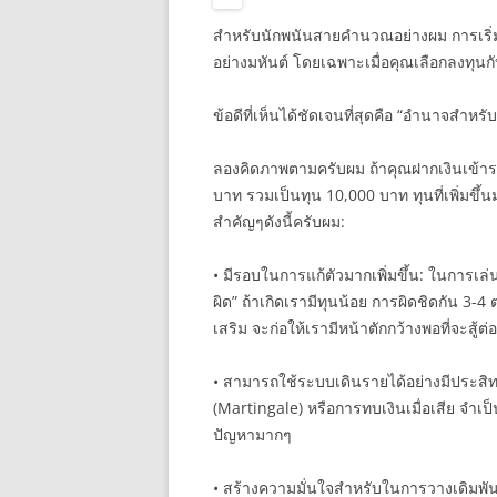
สำหรับนักพนันสายคำนวณอย่างผม การเริ่
อย่างมหันต์ โดยเฉพาะเมื่อคุณเลือกลงทุน
ข้อดีที่เห็นได้ชัดเจนที่สุดคือ “อำนาจสำหรับเ
ลองคิดภาพตามครับผม ถ้าคุณฝากเงินเข้าระ
บาท รวมเป็นทุน 10,000 บาท ทุนที่เพิ่มขึ้นมา
สำคัญๆดังนี้ครับผม:
• มีรอบในการแก้ตัวมากเพิ่มขึ้น: ในการเล่น
ผิด” ถ้าเกิดเรามีทุนน้อย การผิดชิดกัน 3
เสริม จะก่อให้เรามีหน้าตักกว้างพอที่จะสู้
• สามารถใช้ระบบเดินรายได้อย่างมีประสิทธ
(Martingale) หรือการทบเงินเมื่อเสีย จำเป
ปัญหามากๆ
• สร้างความมั่นใจสำหรับในการวางเดิมพัน: เ