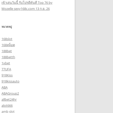
เข้าเล่นวันนี้ รับโปรดีทันที Top 76 by
Mozelle sexy168c.com 13 ก.ย. 26
หมวดหมู่
168slot
168สล็อต
188bet
188betth
1xbet
77UFA
918Kiss
918kissauto
ABA
ABAGroup2
allbet24hr
alot666
amb slot