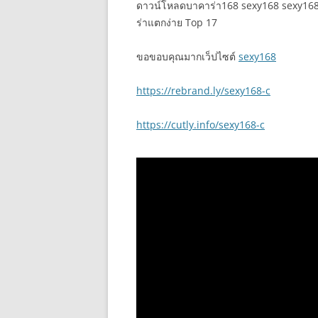
ดาวน์โหลดบาคาร่า168 sexy168 sexy168
ร่าแตกง่าย Top 17
ขอขอบคุณมากเว็ปไซต์
sexy168
https://rebrand.ly/sexy168-c
https://cutly.info/sexy168-c