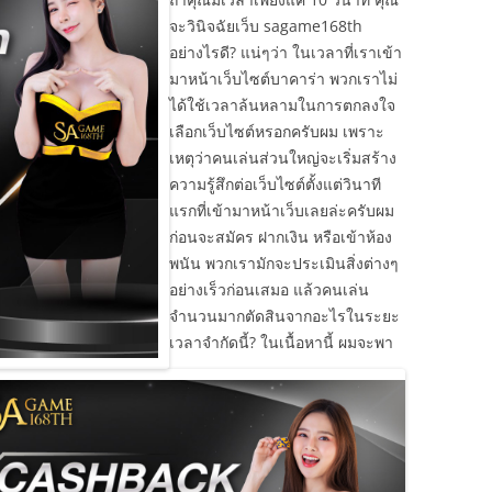
จะวินิจฉัยเว็บ sagame168th
อย่างไรดี? แน่ๆว่า ในเวลาที่เราเข้า
มาหน้าเว็บไซต์บาคาร่า พวกเราไม่
ได้ใช้เวลาล้นหลามในการตกลงใจ
เลือกเว็บไซต์หรอกครับผม เพราะ
เหตุว่าคนเล่นส่วนใหญ่จะเริ่มสร้าง
ความรู้สึกต่อเว็บไซต์ตั้งแต่วินาที
แรกที่เข้ามาหน้าเว็บเลยล่ะครับผม
ก่อนจะสมัคร ฝากเงิน หรือเข้าห้อง
พนัน พวกเรามักจะประเมินสิ่งต่างๆ
อย่างเร็วก่อนเสมอ แล้วคนเล่น
จำนวนมากตัดสินจากอะไรในระยะ
เวลาจำกัดนี้? ในเนื้อหานี้ ผมจะพา