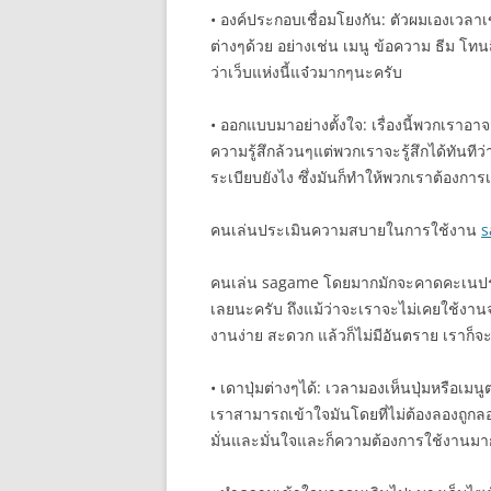
• องค์ประกอบเชื่อมโยงกัน: ตัวผมเองเวลาเ
ต่างๆด้วย อย่างเช่น เมนู ข้อความ ธีม โ
ว่าเว็บแห่งนี้แจ๋วมากๆนะครับ
• ออกแบบมาอย่างตั้งใจ: เรื่องนี้พวกเราอาจ
ความรู้สึกล้วนๆแต่พวกเราจะรู้สึกได้ทันทีว
ระเบียบยังไง ซึ่งมันก็ทำให้พวกเราต้องกา
คนเล่นประเมินความสบายในการใช้งาน
s
คนเล่น sagame โดยมากมักจะคาดคะเนประ
เลยนะครับ ถึงแม้ว่าจะเราจะไม่เคยใช้งาน
งานง่าย สะดวก แล้วก็ไม่มีอันตราย เราก็จ
• เดาปุ่มต่างๆได้: เวลามองเห็นปุ่มหรือเม
เราสามารถเข้าใจมันโดยที่ไม่ต้องลองถูกลองผ
มั่นและมั่นใจและก็ความต้องการใช้งานมากข