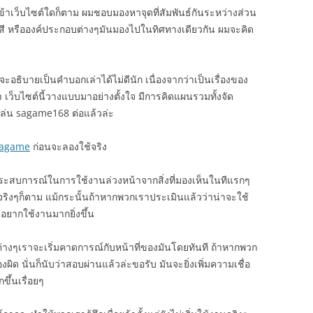
ข้าเว็บไซต์ใดก็ตาม ผมชอบมองหาจุดที่สัมพันธ์กันระหว่างส่วน
ทนสี หรือองค์ประกอบต่างๆมันมองไปในทิศทางเดียวกัน ผมจะคิด
จะอธิบายเป็นคำบอกเล่าได้ไม่ดีนัก เนื่องจากว่าเป็นเรื่องของ
่า เว็บไซต์นี้วางแบบมาอย่างตั้งใจ มีการคิดแผนรวมทั้งจัด
รเล่น sagame168 ต่อแล้วล่ะ
agame
ก่อนจะลองใช้จริง
สบการณ์ในการใช้งานล่วงหน้าจากสิ่งที่มองเห็นในทีแรกๆ
จริงๆก็ตาม แม้กระนั้นถ้าหากพวกเราประเมินแล้วว่าน่าจะใช้
ะอยากใช้งานมากยิ่งขึ้น
นูต่างๆเราจะเริ่มคาดการณ์กับหน้าที่ของมันโดยทันที ถ้าหากพวก
ิด นั่นก็นับว่าสอบผ่านแล้วล่ะขอรับ มันจะยิ่งเพิ่มความเชื่อ
ึ้นเรื่อยๆ