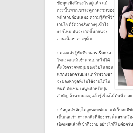
ข้อมูลเชิงลึกอะไรอยู่แล้ว แม้
กระนั้นพวกเขาจะดูภาพรวมของ
หน้าเว็บก่อนเสมอ ความรู้สึกที่ว่า
เว็บไซต์จัดวางสิ่งต่างๆเข้าใจ
ง่ายไหม มันจะเกิดขึ้นก่อนจะ
อ่านเนื้อหาต่างๆด้วย
• มองแล้วรู้ทันทีว่าควรเริ่มตรง
ไหน: คนเล่นจำนวนมากไม่ได้
ตั้งใจตรวจทุกมุมของเว็บในตอน
แรกหรอกครับผม แต่ว่าพวกเขา
จะมองหาจุดที่เริ่มใช้งานได้ใน
ทันที ดังเช่น เมนูหลักหรือปุ่ม
สำคัญ ถ้าหากมองดูแล้วรู้เรื่องได้ทันทีว่าจ
• ข้อมูลสำคัญไม่ถูกหลบซ่อน: แม้เว็บจะมีข
เห็นก่อนว่า การหาสิ่งที่ต้องการนั้นยากหร
เปิดเผยแล้วก็เข้าถึงง่าย อย่างไรก็ไปต่อครั