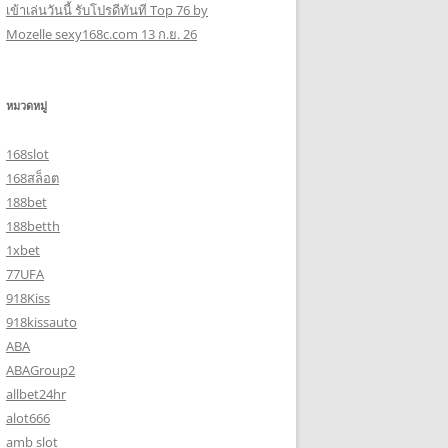
เข้าเล่นวันนี้ รับโปรดีทันที Top 76 by
Mozelle sexy168c.com 13 ก.ย. 26
หมวดหมู่
168slot
168สล็อต
188bet
188betth
1xbet
77UFA
918Kiss
918kissauto
ABA
ABAGroup2
allbet24hr
alot666
amb slot