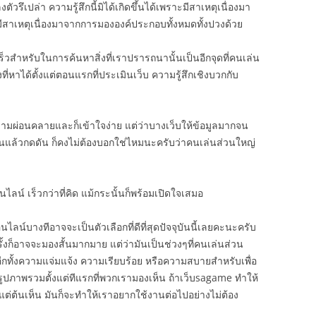
ัวรึเปล่า ความรู้สึกนี้มิได้เกิดขึ้นได้เพราะมีสาเหตุเนื่องมา
ะมีสาเหตุเนื่องมาจากการมององค์ประกอบทั้งหมดทั้งปวงด้วย
เร็วสำหรับในการค้นหาสิ่งที่เราปรารถนานั้นเป็นอีกจุดที่คนเล่น
ี่หาได้ตั้งแต่ตอนแรกที่ประเมินเว็บ ความรู้สึกเชิงบวกกับ
วามผ่อนคลายและก็เข้าใจง่าย แต่ว่าบางเว็บให้ข้อมูลมากจน
้งานแล้วกดดัน ก็คงไม่ต้องบอกใช่ไหมนะครับว่าคนเล่นส่วนใหญ่
ลน์ เร็วกว่าที่คิด แม้กระนั้นก็พร้อมเปิดใจเสมอ
นไลน์บางทีอาจจะเป็นตัวเลือกที่ดีที่สุดปัจจุบันนี้เลยคะนะครับ
้งก็อาจจะมองสั้นมากมาย แต่ว่ามันเป็นช่วงๆที่คนเล่นส่วน
งๆอีกทั้งความแจ่มแจ้ง ความเรียบร้อย หรือความสบายสำหรับเพื่อ
ปภาพรวมตั้งแต่ทีแรกที่พวกเรามองเห็น ถ้าเว็บsagame ทำให้
้งแต่ต้นเห็น มันก็จะทำให้เราอยากใช้งานต่อไปอย่างไม่ต้อง