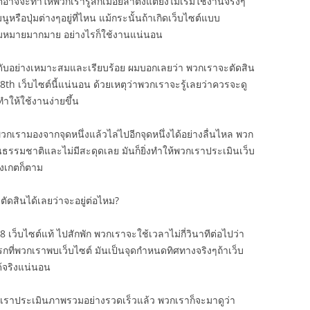
จะทำให้พวกเรารู้สึกเมื่อยล้าตั้งแต่ยังไม่เริ่มใช้งานจริงๆ
ูหรือปุ่มต่างๆอยู่ที่ไหน แม้กระนั้นถ้าเกิดเว็บไซต์แบบ
มหมายมากมาย อย่างไรก็ใช้งานแน่นอน
ลำดับอย่างเหมาะสมและเรียบร้อย ผมบอกเลยว่า พวกเราจะตัดสิน
h เว็บไซต์นี้แน่นอน ด้วยเหตุว่าพวกเราจะรู้เลยว่าควรจะดู
ให้ใช้งานง่ายขึ้น
วกเรามองจากจุดหนึ่งแล้วไล่ไปอีกจุดหนึ่งได้อย่างลื่นไหล พวก
็นธรรมชาติและไม่มีสะดุดเลย มันก็ยิ่งทำให้พวกเราประเมินเว็บ
ังเกตก็ตาม
ตัดสินได้เลยว่าจะอยู่ต่อไหม?
เว็บไซต์แท้ ไปสักพัก พวกเราจะใช้เวลาไม่กี่วินาทีต่อไปว่า
รกที่พวกเราพบเว็บไซต์ มันเป็นจุดกำหนดทิศทางจริงๆถ้าเว็บ
ด้จริงแน่นอน
่อเราประเมินภาพรวมอย่างรวดเร็วแล้ว พวกเราก็จะมาดูว่า