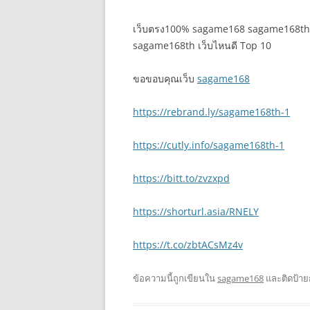
เว็บตรง100% sagame168 sagame168th1.c
sagame168th เว็บไหนดี Top 10
ขอขอบคุณเว็บ
sagame168
https://rebrand.ly/sagame168th-1
https://cutly.info/sagame168th-1
https://bitt.to/zvzxpd
https://shorturl.asia/RNELY
https://t.co/zbtACsMz4v
ข้อความนี้ถูกเขียนใน
sagame168
และติดป้าย