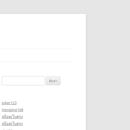
ค้นหา
สำหรับ:
joker123
Hengjing168
สล็อตเว็บตรง
สล็อตเว็บตรง