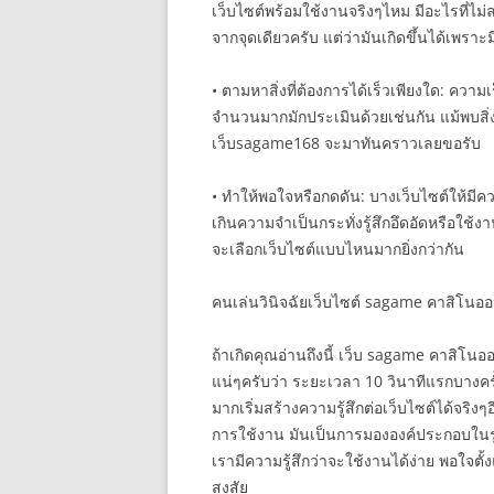
เว็บไซต์พร้อมใช้งานจริงๆไหม มีอะไรที่ไม่ลงต
จากจุดเดียวครับ แต่ว่ามันเกิดขึ้นได้เพรา
• ตามหาสิ่งที่ต้องการได้เร็วเพียงใด: ความ
จำนวนมากมักประเมินด้วยเช่นกัน แม้พบสิ่งท
เว็บsagame168 จะมาทันคราวเลยขอรับ
• ทำให้พอใจหรือกดดัน: บางเว็บไซต์ให้มีค
เกินความจำเป็นกระทั่งรู้สึกอึดอัดหรือใช
จะเลือกเว็บไซต์แบบไหนมากยิ่งกว่ากัน
คนเล่นวินิจฉัยเว็บไซต์ sagame คาสิโนออนไ
ถ้าเกิดคุณอ่านถึงนี้ เว็บ sagame คาสิโนออ
แน่ๆครับว่า ระยะเวลา 10 วินาทีแรกบางครั
มากเริ่มสร้างความรู้สึกต่อเว็บไซต์ได้จริ
การใช้งาน มันเป็นการมององค์ประกอบในรู
เรามีความรู้สึกว่าจะใช้งานได้ง่าย พอใจตั
สงสัย