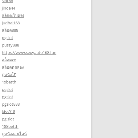
slot66
jinda44
สล็อตเว็บตรง
judhai168
สล็อต888
pgslot
pussy888
https://www.sexyauto168.fun
สล็อตxo
สล็อตทดลอง
ดูหนังโป๊
1xbetth
pgslot
pgslot
pgslot888
kiss918
pg slot
188betth
ดูหนังออนไลน์