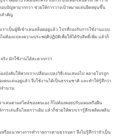
งตอบปัญหามากกว่า ช่วยให้การวางเป้าหมายเล่นยืดหยุ่นขึ้น
าสำคัญ
เราเป็นผู้ที่เข้าเล่นสล็อตอยู่แล้ว โปรที่รองรับการใช้งานแบบ
ไม่ต้องแปลงความประพฤติปฏิบัติเพื่อให้ได้รับสิทธิ์เพิ่ม แล้วก็
นจริง มักใช้งานได้สะดวกกว่า
ี่ต้องบังคับให้พวกเราเปลี่ยนแปลงวิธีเล่นเสมอไป หลายโปรถูก
เล่นอยู่แล้ว จึงใช้งานได้เป็นธรรมชาติ และทำให้รู้สึกว่า
งแต่จำนวน
กเราเล่นตามสไตล์ของตนเอง ก็ไม่ต้องคอยปรับแผนหรือฝืน
้การเล่นลื่นไหลกว่าเดิม แล้วก็ช่วยให้พวกเรารู้สึกเพลิดเพลิน
าเล่นหรือแนวทางการทำรายการตามธรรมดา จึงไม่รู้สึกว่าจำเป็น