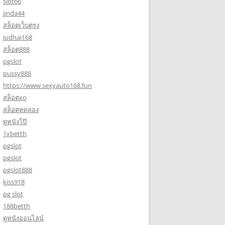
slot66
jinda44
สล็อตเว็บตรง
judhai168
สล็อต888
pgslot
pussy888
https://www.sexyauto168.fun
สล็อตxo
สล็อตทดลอง
ดูหนังโป๊
1xbetth
pgslot
pgslot
pgslot888
kiss918
pg slot
188betth
ดูหนังออนไลน์