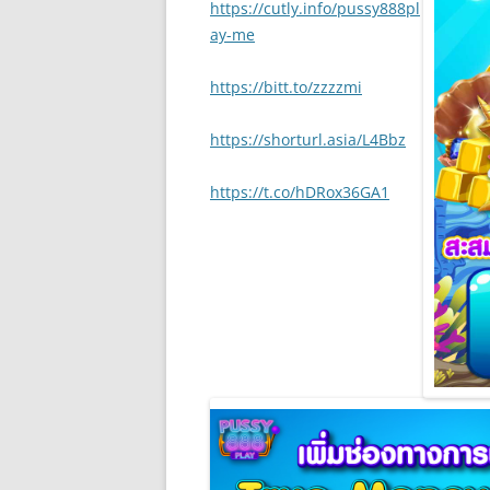
https://cutly.info/pussy888pl
ay-me
https://bitt.to/zzzzmi
https://shorturl.asia/L4Bbz
https://t.co/hDRox36GA1