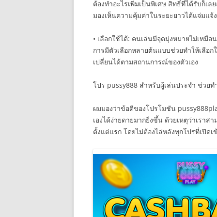
ต้องทำอะไรเพิ่มเป็นพิเศษ สิทธิ์ที่ได้รับ
มองเห็นความคุ้มค่าในระยะยาวได้แจ่มแจ้ง
• เลือกใช้ได้: คนเล่นมีจุดมุ่งหมายไม่เ
การมีตัวเลือกหลายต้นแบบช่วยทำให้เลือกใ
เปลี่ยนได้ตามสถานการณ์ของตัวเอง
โปร pussy888 สำหรับผู้เล่นประจำ ช่วยทำ
ผมมองว่าข้อดีของโปรโมชัน pussy888play
เองได้ง่ายดายมากยิ่งขึ้น ด้วยเหตุว่าเราส
ตั้งแต่แรก โดยไม่ต้องไล่หลังทุกโปรที่เปิดเ