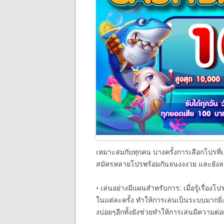
เหมาะสมกับทุกคน บางครั้งการเลือกโปรที่เข
สมัครหลายโปรพร้อมกันจนงงงวย และยังลด
• เล่นอย่างมีแผนสำหรับการ: เมื่อรู้เรื่องโป
ในแต่ละครั้ง ทำให้การเล่นเป็นระบบมากยิ
งบ่อยๆอีกทั้งยังช่วยทำให้การเล่นมีความต่อเ