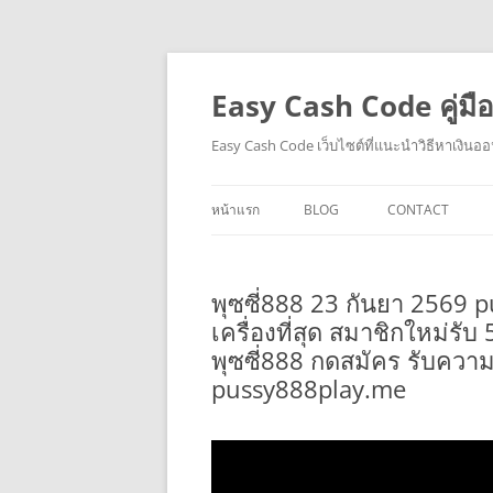
Easy Cash Code คู่มื
Easy Cash Code เว็บไซต์ที่แนะนำวิธีหาเงินอ
หน้าแรก
BLOG
CONTACT
พุซซี่888 23 กันยา 2569
เครื่องที่สุด สมาชิกใหม่ร
พุซซี่888 กดสมัคร รับควา
pussy888play.me