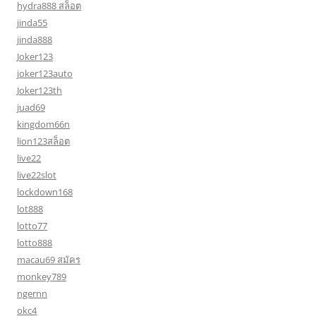
hydra888 สล็อต
jinda55
jinda888
Joker123
joker123auto
Joker123th
juad69
kingdom66n
lion123สล็อต
live22
live22slot
lockdown168
lot888
lotto77
lotto888
macau69 สมัคร
monkey789
ngernn
okc4