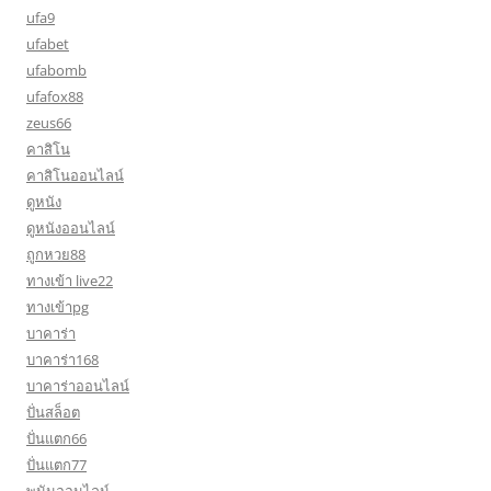
ufa9
ufabet
ufabomb
ufafox88
zeus66
คาสิโน
คาสิโนออนไลน์
ดูหนัง
ดูหนังออนไลน์
ถูกหวย88
ทางเข้า live22
ทางเข้าpg
บาคาร่า
บาคาร่า168
บาคาร่าออนไลน์
ปั่นสล็อต
ปั่นแตก66
ปั่นแตก77
พนันออนไลน์