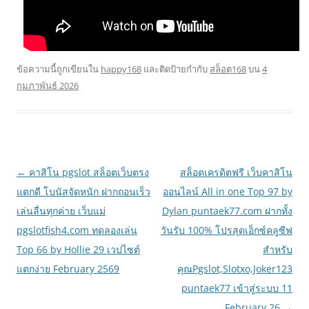
ข้อความนี้ถูกเขียนใน
happy168
และติดป้ายกำกับ
สล็อต168
บน
4
กุมภาพันธ์ 2026
เมนู
←
คาสิโน pgslot สล็อตเว็บตรง
สล็อตเครดิตฟรี เว็บคาสิโน
นำทาง
แตกดี โบนัสจัดหนัก ฝากถอนเร็ว
ออนไลน์ All in one Top 97 by
เรื่อง
เล่นลื่นทุกค่าย เว็บแม่
Dylan puntaek77.com ฝากทั้ง
pgslotfish4.com ทดลองเล่น
วันรับ 100% โปรสุดเอ็กซ์คลูซีฟ
Top 66 by Hollie 29 เวปไซต์
สำหรับ
แตกง่าย February 2569
คุณPgslot,Slotxo,Joker123
puntaek77 เข้าสู่ระบบ 11
February 26
→