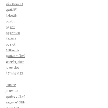
สล็อตทดลอง
ดูหนังโป๊
1xbetth
pgslot
pgslot
pgslot888
kiss918
pg slot
188betth
ดูหนังออนไลน์
ทางเข้า joker
joker slot
โจ๊กเกอร์123
918kiss
joker123
ดูหนังออนไลน์
sagame168th
joker 123