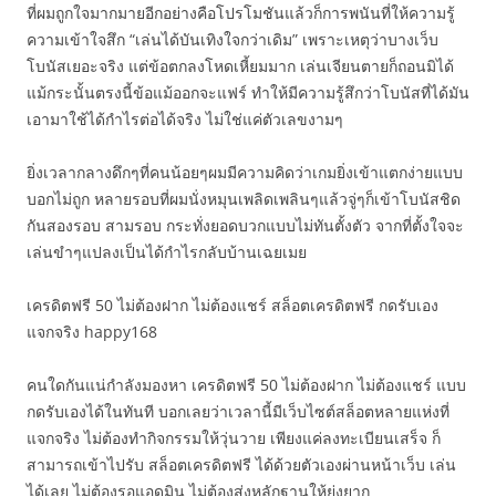
ที่ผมถูกใจมากมายอีกอย่างคือโปรโมชันแล้วก็การพนันที่ให้ความรู้
ความเข้าใจสึก “เล่นได้บันเทิงใจกว่าเดิม” เพราะเหตุว่าบางเว็บ
โบนัสเยอะจริง แต่ข้อตกลงโหดเหี้ยมมาก เล่นเจียนตายก็ถอนมิได้
แม้กระนั้นตรงนี้ข้อแม้ออกจะแฟร์ ทำให้มีความรู้สึกว่าโบนัสที่ได้มัน
เอามาใช้ได้กำไรต่อได้จริง ไม่ใช่แค่ตัวเลขงามๆ
ยิ่งเวลากลางดึกๆที่คนน้อยๆผมมีความคิดว่าเกมยิ่งเข้าแตกง่ายแบบ
บอกไม่ถูก หลายรอบที่ผมนั่งหมุนเพลิดเพลินๆแล้วจู่ๆก็เข้าโบนัสชิด
กันสองรอบ สามรอบ กระทั่งยอดบวกแบบไม่ทันตั้งตัว จากที่ตั้งใจจะ
เล่นขำๆแปลงเป็นได้กำไรกลับบ้านเฉยเมย
เครดิตฟรี 50 ไม่ต้องฝาก ไม่ต้องแชร์ สล็อตเครดิตฟรี กดรับเอง
แจกจริง happy168
คนใดกันแน่กำลังมองหา เครดิตฟรี 50 ไม่ต้องฝาก ไม่ต้องแชร์ แบบ
กดรับเองได้ในทันที บอกเลยว่าเวลานี้มีเว็บไซต์สล็อตหลายแห่งที่
แจกจริง ไม่ต้องทำกิจกรรมให้วุ่นวาย เพียงแค่ลงทะเบียนเสร็จ ก็
สามารถเข้าไปรับ สล็อตเครดิตฟรี ได้ด้วยตัวเองผ่านหน้าเว็บ เล่น
ได้เลย ไม่ต้องรอแอดมิน ไม่ต้องส่งหลักฐานให้ยุ่งยาก