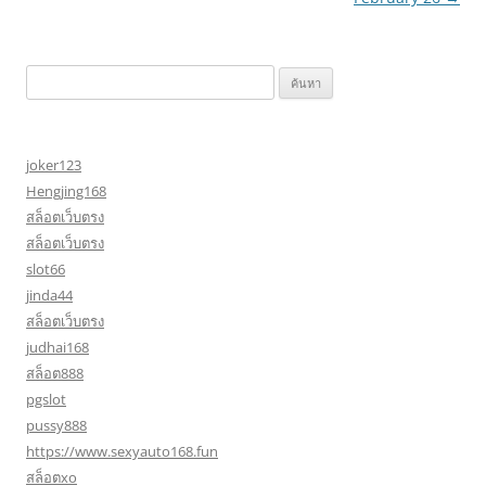
ค้นหา
สำหรับ:
joker123
Hengjing168
สล็อตเว็บตรง
สล็อตเว็บตรง
slot66
jinda44
สล็อตเว็บตรง
judhai168
สล็อต888
pgslot
pussy888
https://www.sexyauto168.fun
สล็อตxo