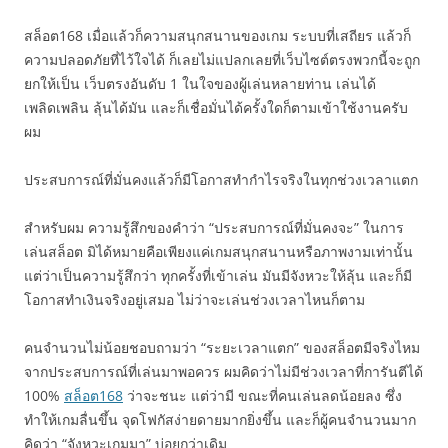
สล็อต168 เมื่อแล้วก็ความสนุกสนานของเกม ระบบที่เสถียร แล้วก็
ความปลอดภัยที่ไว้ใจได้ ก็เลยไม่แปลกเลยที่เว็บไซต์ตรงพวกนี้จะถูก
ยกให้เป็น เว็บตรงอันดับ 1 ในใจของผู้เล่นหลายท่าน เล่นได้
เพลิดเพลิน ลุ้นได้มัน และก็เชื่อมั่นได้ครั้งใดก็ตามเข้าใช้งานครับ
ผม
ประสบการณ์ที่มั่นคงแล้วก็มีโอกาสทำกำไรจริงในทุกช่วงเวลาแตก
สำหรับผม ความรู้สึกของคำว่า “ประสบการณ์ที่มั่นคงจะ” ในการ
เล่นสล็อต มิได้หมายคือเพียงแค่เกมสนุกสนานหรือภาพงามเท่านั้น
แต่ว่าเป็นความรู้สึกว่า ทุกครั้งที่เข้าเล่น มันมีจังหวะให้ลุ้น และก็มี
โอกาสทำเงินจริงอยู่เสมอ ไม่ว่าจะเล่นช่วงเวลาไหนก็ตาม
คนจำนวนไม่น้อยชอบถามว่า “ระยะเวลาแตก” ของสล็อตมีจริงไหม
จากประสบการณ์ที่เล่นมาพอควร ผมคิดว่าไม่มีช่วงเวลาที่การันตีได้
100%
สล็อต168
ว่าจะชนะ แต่ว่ามี ขณะที่คนเล่นลดน้อยลง ซึ่ง
ทำให้เกมลื่นขึ้น จุดโฟกัสง่ายดายมากยิ่งขึ้น และก็ผู้คนจำนวนมาก
คิดว่า “จังหวะเกมมา” บ่อยกว่าเดิม