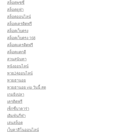
สล็อตพุซซี่
สล็อตยูฟ่า
สล็อตออนไลน์
สล็อตเครดิตฟรี
สล็อตเว็บตรง
สล็อตเว็บตรง 168
สล็อตเเครดิตฟรี
สล็อตแตกดี
สวนสุนันทา
หนังออนไลน์
หวย24ออนไลน์
หวยฮานอย
หวยฮานอย vip วันนี้ สด
เกมยิงปลา
เครดิตฟรี
เซ็กซี่บาคาร่า
เดิมพันกีฬา
เล่นสล็อต
เว็บคาสิโนออนไลน์