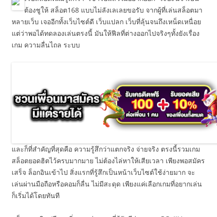
ต้องชูให้ สล็อต168 แบบไม่ลังเลเลยขอรับ จากผู้ที่เล่นสล็อตมา
หลายเว็บ เจออีกทั้งเว็บไซต์ดี เว็บแปลก เว็บที่ลุ้นจนถึงเหน็ดเหนื่อย
แต่ว่าพอได้ทดลองเล่นตรงนี้ มันให้ฟีลที่ต่างออกไปจริงๆทั้งยังเรื่อง
เกม ความลื่นไถล ระบบ
และก็ที่สำคัญที่สุดคือ ความรู้สึกว่าแตกจริง จ่ายจริง ตรงนี้รวมเกม
สล็อตยอดฮิตไว้ครบมากมาย ไม่ต้องไล่หาให้เสียเวลา เพียงพอสมัคร
เสร็จ ล็อกอินเข้าไป สิ่งแรกที่รู้สึกเป็นหน้าเว็บไซต์ใช้ง่ายมาก จะ
เล่นผ่านมือถือหรือคอมก็ลื่น ไม่มีสะดุด เพียงแค่เลือกเกมที่อยากเล่น
ก็เริ่มได้โดยทันที