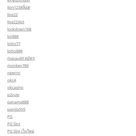
kingdom66n
lion123สล็อต
live22
live22slot
lockdown168
lot888
lotto77
lotto888
macau69 สมัคร
monkey789
ngernn
okc4
okcasino
p2vvip
panama888
panda555
PG
PG Slot
PG Slot เว็บใหม่