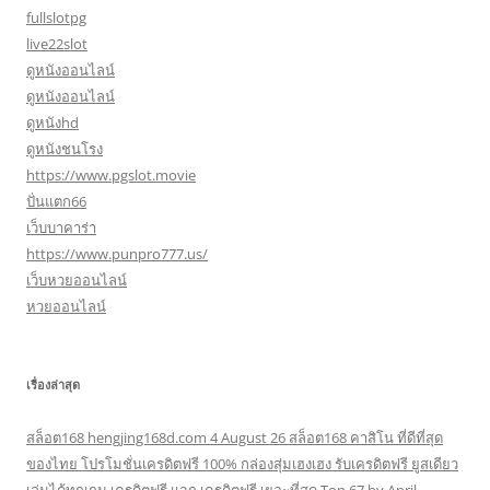
fullslotpg
live22slot
ดูหนังออนไลน์
ดูหนังออนไลน์
ดูหนังhd
ดูหนังชนโรง
https://www.pgslot.movie
ปั่นแตก66
เว็บบาคาร่า
https://www.punpro777.us/
เว็บหวยออนไลน์
หวยออนไลน์
เรื่องล่าสุด
สล็อต168 hengjing168d.com 4 August 26 สล็อต168 คาสิโน ที่ดีที่สุด
ของไทย โปรโมชั่นเครดิตฟรี 100% กล่องสุ่มเฮงเฮง รับเครดิตฟรี ยูสเดียว