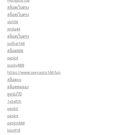
Hengjing168
สล็อตเว็บตรง
สล็อตเว็บตรง
slot66
jinda44
สล็อตเว็บตรง
judhai168
สล็อต888
pgslot
pussy888
https://www.sexyauto168.fun
สล็อตxo
สล็อตทดลอง
ดูหนังโป๊
1xbetth
pgslot
pgslot
pgslot888
kiss918