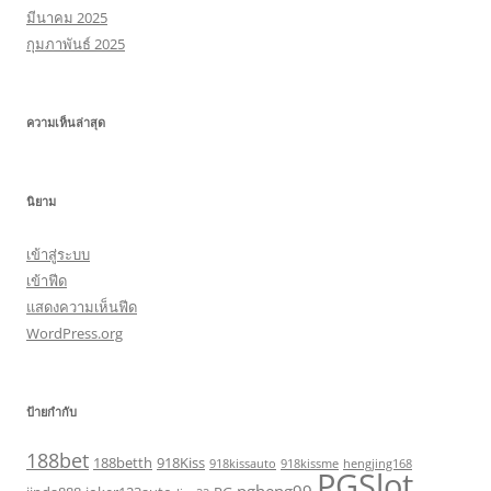
มีนาคม 2025
กุมภาพันธ์ 2025
ความเห็นล่าสุด
นิยาม
เข้าสู่ระบบ
เข้าฟีด
แสดงความเห็นฟีด
WordPress.org
ป้ายกำกับ
188bet
188betth
918Kiss
918kissauto
918kissme
hengjing168
PGSlot