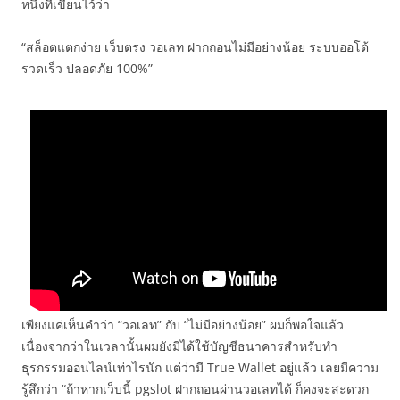
หนึ่งที่เขียนไว้ว่า
“สล็อตแตกง่าย เว็บตรง วอเลท ฝากถอนไม่มีอย่างน้อย ระบบออโต้
รวดเร็ว ปลอดภัย 100%”
เพียงแค่เห็นคำว่า “วอเลท” กับ “ไม่มีอย่างน้อย” ผมก็พอใจแล้ว
เนื่องจากว่าในเวลานั้นผมยังมิได้ใช้บัญชีธนาคารสำหรับทำ
ธุรกรรมออนไลน์เท่าไรนัก แต่ว่ามี True Wallet อยู่แล้ว เลยมีความ
รู้สึกว่า “ถ้าหากเว็บนี้ pgslot ฝากถอนผ่านวอเลทได้ ก็คงจะสะดวก