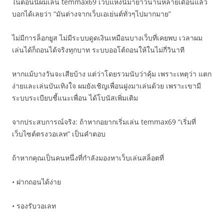
ในตอนนี้ผมเล่น temmax69 เว็บแห่งนี้มายาวนานหลายเดือนแล้ว
บอกได้เลยว่า “มันต่างจากเว็บเอเย่นต์ทั่วๆไปมากมาย”
ไม่มีการล็อกยูส ไม่มีระบบดูดเงินเหมือนบางเว็บที่เคยพบ เวลาผม
เล่นได้ก็ถอนได้จริงทุกบาท ระบบออโต้ถอนให้ในไม่กี่วินาที
หากแม้บางวันจะเสียบ้าง แต่ว่าโดยรวมนับว่าคุ้ม เพราะเหตุว่า แตก
ง่ายและเล่นบันเทิงใจ ผมยังเชิญเพื่อนฝูงมาเล่นด้วย เพราะเขามี
ระบบระเบียบชี้แนะเพื่อน ได้โบนัสเพิ่มเติม
จากประสบการณ์จริง: ถ้าหากอยากเริ่มเล่น temmax69 “เริ่มที่
เว็บไซต์ตรงวอเลท” เป็นคำตอบ
ถ้าหากคุณเป็นคนหนึ่งที่กำลังมองหาเว็บเล่นสล็อตที่
• ฝากถอนได้ง่าย
• รองรับวอเลท