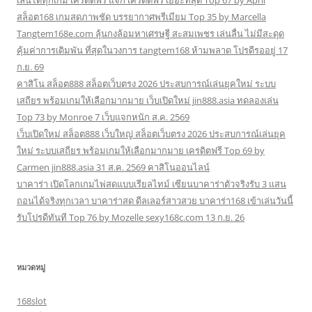
เล่นได้ทุกเกม เครดิตฟรี แจก เครดิตฟรี เยอะที่สุด Top 67 by April
สล็อต168 เกมสดภาพชัด บรรยากาศพรีเมียม Top 35 by Marcella
Tangtem168e.com ลุ้นกงล้อมหาเศรษฐี สะสมเพชร เล่นลื่น ไม่มีสะดุด
คุ้มค่าการเดิมพัน ที่สุดในวงการ tangtem168 ห้ามพลาด โปรดีรออยู่ 17
ก.ย. 69
คาสิโน สล็อต888 สล็อตเว็บตรง 2026 ประสบการณ์เล่นยุคใหม่ ระบบ
เสถียร พร้อมเกมให้เลือกมากมาย เว็บเปิดใหม่ jin888.asia ทดลองเล่น
Top 73 by Monroe 7 เว็บแจกหนัก ส.ค. 2569
เว็บเปิดใหม่ สล็อต888 เว็บใหญ่ สล็อตเว็บตรง 2026 ประสบการณ์เล่นยุค
ใหม่ ระบบเสถียร พร้อมเกมให้เลือกมากมาย เครดิตฟรี Top 69 by
Carmen jin888.asia 31 ส.ค. 2569 คาสิโนออนไลน์
บาคาร่า เปิดโลกเกมไพ่สดแบบเรียลไทม์ เซียนบาคาร่าตัวจริงรับ 3 แสน
ถอนได้จริงทุกเวลา บาคาร่าสด ดีลเลอร์สาวสวย บาคาร่า168 เข้าเล่นวันนี้
รับโปรดีทันที Top 76 by Mozelle sexy168c.com 13 ก.ย. 26
หมวดหมู่
168slot