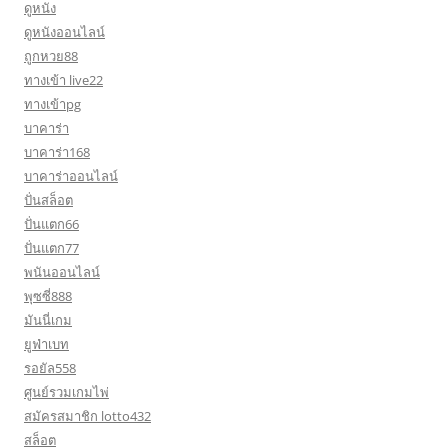
ดูหนัง
ดูหนังออนไลน์
ถูกหวย88
ทางเข้า live22
ทางเข้าpg
บาคาร่า
บาคาร่า168
บาคาร่าออนไลน์
ปั่นสล็อต
ปั่นแตก66
ปั่นแตก77
พนันออนไลน์
พุซซี่888
มันนี่เกม
ยูฟ่าเบท
รอยัล558
ศูนย์รวมเกมไพ่
สมัครสมาชิก lotto432
สล็อต