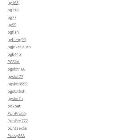
pg168
pg718
pg77
pg99
pgfish
pgheng99
pgjoker auto
pgk44b
PGSlot
pgslot168
pgslot77
pgslot9999
pgslotfish
pgslotth
pokbet
PunPro66
PunPro777
puntaek66
Pussy888