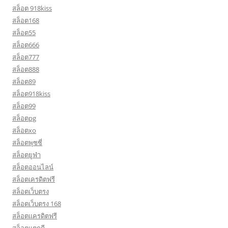
สล็อต 918kiss
สล็อต168
สล็อต55
สล็อต666
สล็อต777
สล็อต888
สล็อต89
สล็อต918kiss
สล็อต99
สล็อตpg
สล็อตxo
สล็อตพุซซี่
สล็อตยูฟ่า
สล็อตออนไลน์
สล็อตเครดิตฟรี
สล็อตเว็บตรง
สล็อตเว็บตรง 168
สล็อตเเครดิตฟรี