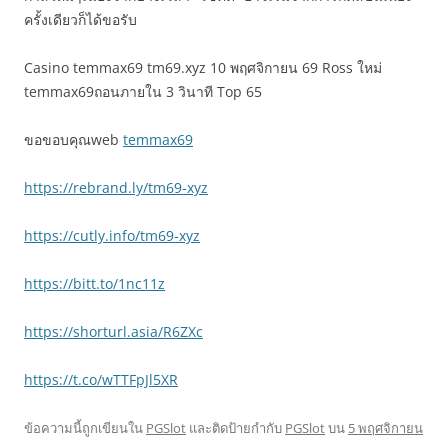
ครั้งเดียวก็ได้ขอรับ
Casino temmax69 tm69.xyz 10 พฤศจิกายน 69 Ross ใหม่
temmax69ถอนภายใน 3 วินาที Top 65
ขอขอบคุณweb
temmax69
https://rebrand.ly/tm69-xyz
https://cutly.info/tm69-xyz
https://bitt.to/1nc11z
https://shorturl.asia/R6ZXc
https://t.co/wTTFpJl5XR
ข้อความนี้ถูกเขียนใน
PGSlot
และติดป้ายกำกับ
PGSlot
บน
5 พฤศจิกายน