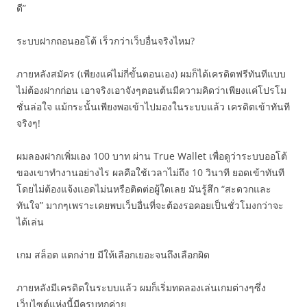
ดี”
ระบบฝากถอนออโต้ เร็วกว่าเว็บอื่นจริงไหม?
ภายหลังสมัคร (เพียงแค่ไม่กี่ขั้นตอนเอง) ผมก็ได้เครดิตฟรีทันทีแบบ
ไม่ต้องฝากก่อน เอาจริงเอาจังๆตอนต้นมีความคิดว่าเพียงแค่โปรโม
ชั่นล่อใจ แม้กระนั้นเพียงพอเข้าไปมองในระบบแล้ว เครดิตเข้าทันที
จริงๆ!
ผมลองฝากเพิ่มเอง 100 บาท ผ่าน True Wallet เพื่อดูว่าระบบออโต้
ของเขาทำงานอย่างไร ผลคือใช้เวลาไม่ถึง 10 วินาที ยอดเข้าทันที
โดยไม่ต้องแจ้งแอดไม่นหรือติดต่อผู้ใดเลย มันรู้สึก “สะดวกและ
ทันใจ” มากๆเพราะเคยพบเว็บอื่นที่จะต้องรอคอยเป็นชั่วโมงกว่าจะ
ได้เล่น
เกม สล็อต แตกง่าย มีให้เลือกเยอะจนถึงเลือกผิด
ภายหลังมีเครดิตในระบบแล้ว ผมก็เริ่มทดลองเล่นเกมต่างๆซึ่ง
เว็บไซต์แห่งนี้มีครบทุกค่าย