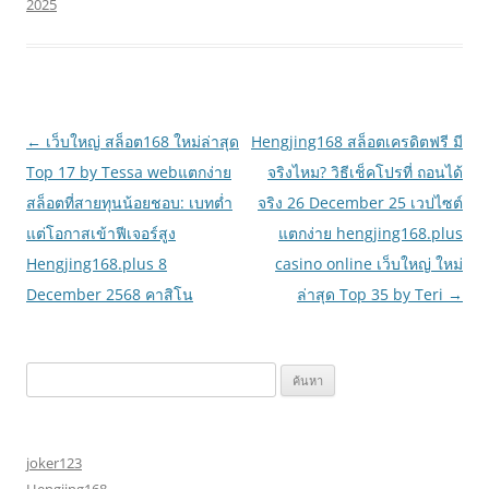
2025
เมนู
←
เว็บใหญ่ สล็อต168 ใหม่ล่าสุด
Hengjing168 สล็อตเครดิตฟรี มี
นำทาง
Top 17 by Tessa webแตกง่าย
จริงไหม? วิธีเช็คโปรที่ ถอนได้
เรื่อง
สล็อตที่สายทุนน้อยชอบ: เบทต่ำ
จริง 26 December 25 เวปไซต์
แต่โอกาสเข้าฟีเจอร์สูง
แตกง่าย hengjing168.plus
Hengjing168.plus 8
casino online เว็บใหญ่ ใหม่
December 2568 คาสิโน
ล่าสุด Top 35 by Teri
→
ค้นหา
สำหรับ:
joker123