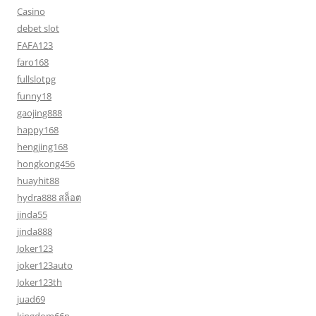
Casino
debet slot
FAFA123
faro168
fullslotpg
funny18
gaojing888
happy168
hengjing168
hongkong456
huayhit88
hydra888 สล็อต
jinda55
jinda888
Joker123
joker123auto
Joker123th
juad69