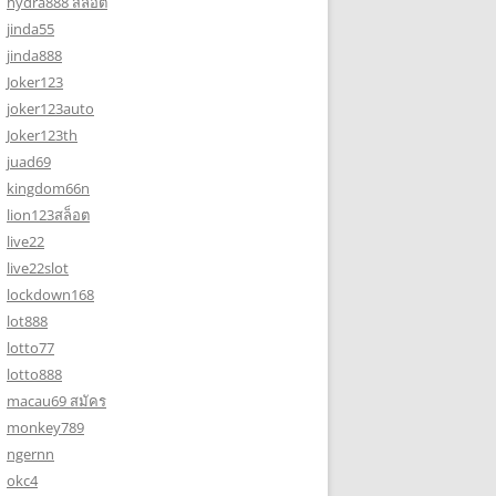
hydra888 สล็อต
jinda55
jinda888
Joker123
joker123auto
Joker123th
juad69
kingdom66n
lion123สล็อต
live22
live22slot
lockdown168
lot888
lotto77
lotto888
macau69 สมัคร
monkey789
ngernn
okc4