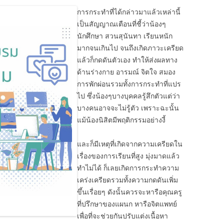
การกระทำที่ได้กล่าวมาแล้วเหล่านี้
เป็นสัญญาณเตือนที่ชี้ว่าน้องๆ
นักศึกษา สวนสุนันทา เรียนหนัก
มากจนเกินไป จนถึงเกิดภาวะเครียด
แล้วก็กดดันตัวเอง ทำให้ส่งผลทาง
ด้านร่างกาย อารมณ์ จิตใจ สมอง
การพักผ่อนรวมทั้งการกระทำที่แปร
ไป ซึ่งน้องๆบางบุคคลรู้สึกตัวแต่ว่า
บางคนอาจจะไม่รู้ตัว เพราะฉะนั้น
แม้น้องนิสิตมีพฤติกรรมอย่างงี้
และก็มีเหตุที่เกิดจากความเครียดใน
เรื่องของการเรียนที่สูง มุ่งมาดแล้ว
ทำไม่ได้ ก็เลยเกิดการกระทำความ
เคร่งเครียดรวมทั้งความกดดันเพิ่ม
ขึ้นเรื่อยๆ ดังนั้นควรจะหารือคุณครู
ที่ปรึกษาของแผนก หารือจิตแพทย์
เพื่อที่จะช่วยกันปรับแต่งเนื้อหา