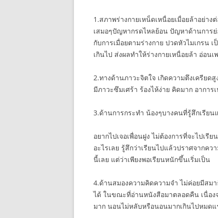
1.สภาพร่างกายเหน็ดเหนื่อยเมื่อยล้าอย่างต
เสมอๆปัญหากรดไหลย้อน ปัญหาด้านการย่อยขอ
กับการเมื่อยตามร่างกาย ปวดหัวไมเกรน 
เกินไป ส่งผลทำให้ร่างกายเหนื่อยล้า อ่อนเ
2.ทางด้านภาวะจิตใจ เกิดความตึงเครียดสูง
มีภาวะซึมเศร้า ร้องไห้ง่าย คิดมาก อาการเ
3.ด้านการกระทำ น้องๆบางคนที่รู้สึกเรียน
อยากไปเจอเพื่อนฝูง ไม่ต้องการที่จะไปเรีย
อะไรเลย รู้สึกว่าเรียนไปแล้วปราศจากความ
นี้เลย แต่ว่าเพียงพอเรียนหนักขึ้นเริ่มเป็น
4.ด้านสมองความคิดความจำ ไม่ค่อยมีสมาธิ
ได้ ในขณะที่อ่านหนังสือมาตลอดคืน เนื่อ
มาก นอนไม่หลับหรือนอนมากเกินไปหมดแรง