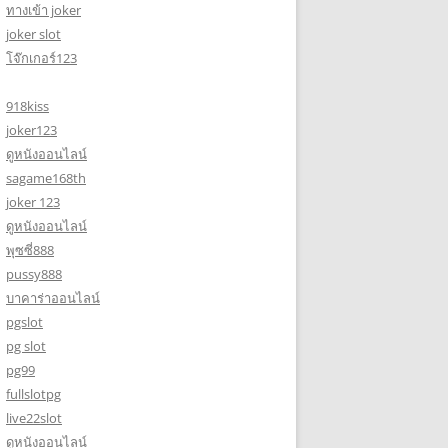
ทางเข้า joker
joker slot
โจ๊กเกอร์123
918kiss
joker123
ดูหนังออนไลน์
sagame168th
joker 123
ดูหนังออนไลน์
พุซซี่888
pussy888
บาคาร่าออนไลน์
pgslot
pg slot
pg99
fullslotpg
live22slot
ดูหนังออนไลน์