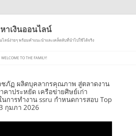
อหาเงินออนไลน์
อนไลน์ง่ายๆ พร้อมคำแนะนำและเคล็ดลับที่นำไปใช้ได้จริง
ข้าม
ไป
WELCOME TO THE FAMILY!
ยัง
เนื้อหา
าชภัฏ ผลิตบุคลากรคุณภาพ สู่ตลาดงาน
าคาประหยัด เครือข่ายศิษย์เก่า
าสในการทำงาน ssru กำหนดการสอบ Top
 3 กุมภา 2026