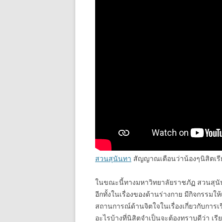
สวนสุนันทา
สัญญาณเตือนว่าน้องๆนิสิตเรี
ในขณะนี้ทางมหาวิทยาลัยราชภัฏ สวนสุนั
อีกทั้งในเรื่องของด้านร่างกาย มีกิจกรรมใ
สถานการณ์ด้านจิตใจในเรื่องเกี่ยวกับการเร
อะไรบ้างที่นิสิตจำเป็นจะต้องทราบดีว่า เรี