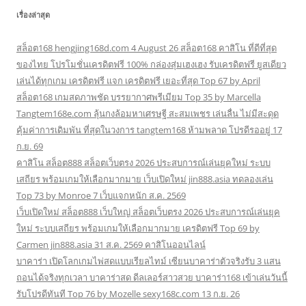
เรื่องล่าสุด
สล็อต168 hengjing168d.com 4 August 26 สล็อต168 คาสิโน ที่ดีที่สุด
ของไทย โปรโมชั่นเครดิตฟรี 100% กล่องสุ่มเฮงเฮง รับเครดิตฟรี ยูสเดียว
เล่นได้ทุกเกม เครดิตฟรี แจก เครดิตฟรี เยอะที่สุด Top 67 by April
สล็อต168 เกมสดภาพชัด บรรยากาศพรีเมียม Top 35 by Marcella
Tangtem168e.com ลุ้นกงล้อมหาเศรษฐี สะสมเพชร เล่นลื่น ไม่มีสะดุด
คุ้มค่าการเดิมพัน ที่สุดในวงการ tangtem168 ห้ามพลาด โปรดีรออยู่ 17
ก.ย. 69
คาสิโน สล็อต888 สล็อตเว็บตรง 2026 ประสบการณ์เล่นยุคใหม่ ระบบ
เสถียร พร้อมเกมให้เลือกมากมาย เว็บเปิดใหม่ jin888.asia ทดลองเล่น
Top 73 by Monroe 7 เว็บแจกหนัก ส.ค. 2569
เว็บเปิดใหม่ สล็อต888 เว็บใหญ่ สล็อตเว็บตรง 2026 ประสบการณ์เล่นยุค
ใหม่ ระบบเสถียร พร้อมเกมให้เลือกมากมาย เครดิตฟรี Top 69 by
Carmen jin888.asia 31 ส.ค. 2569 คาสิโนออนไลน์
บาคาร่า เปิดโลกเกมไพ่สดแบบเรียลไทม์ เซียนบาคาร่าตัวจริงรับ 3 แสน
ถอนได้จริงทุกเวลา บาคาร่าสด ดีลเลอร์สาวสวย บาคาร่า168 เข้าเล่นวันนี้
รับโปรดีทันที Top 76 by Mozelle sexy168c.com 13 ก.ย. 26