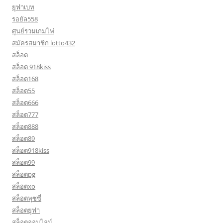
ยูฟ่าเบท
รอยัล558
ศูนย์รวมเกมไพ่
สมัครสมาชิก lotto432
สล็อต
สล็อต 918kiss
สล็อต168
สล็อต55
สล็อต666
สล็อต777
สล็อต888
สล็อต89
สล็อต918kiss
สล็อต99
สล็อตpg
สล็อตxo
สล็อตพุซซี่
สล็อตยูฟ่า
สล็อตออนไลน์