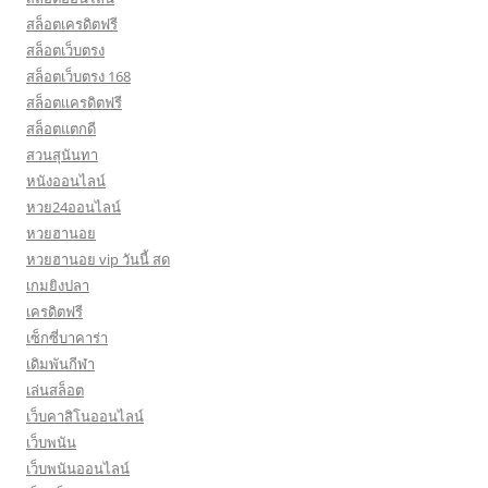
สล็อตเครดิตฟรี
สล็อตเว็บตรง
สล็อตเว็บตรง 168
สล็อตเเครดิตฟรี
สล็อตแตกดี
สวนสุนันทา
หนังออนไลน์
หวย24ออนไลน์
หวยฮานอย
หวยฮานอย vip วันนี้ สด
เกมยิงปลา
เครดิตฟรี
เซ็กซี่บาคาร่า
เดิมพันกีฬา
เล่นสล็อต
เว็บคาสิโนออนไลน์
เว็บพนัน
เว็บพนันออนไลน์