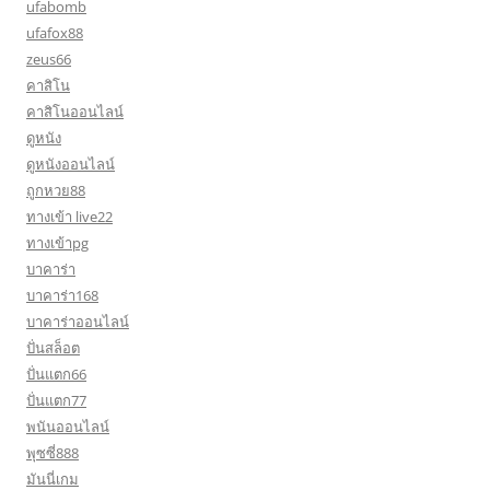
ufabomb
ufafox88
zeus66
คาสิโน
คาสิโนออนไลน์
ดูหนัง
ดูหนังออนไลน์
ถูกหวย88
ทางเข้า live22
ทางเข้าpg
บาคาร่า
บาคาร่า168
บาคาร่าออนไลน์
ปั่นสล็อต
ปั่นแตก66
ปั่นแตก77
พนันออนไลน์
พุซซี่888
มันนี่เกม