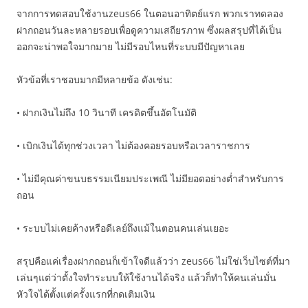
จากการทดสอบใช้งานzeus66 ในตอนอาทิตย์แรก พวกเราทดลอง
ฝากถอนวันละหลายรอบเพื่อดูความเสถียรภาพ ซึ่งผลสรุปที่ได้เป็น
ออกจะน่าพอใจมากมาย ไม่มีรอบไหนที่ระบบมีปัญหาเลย
หัวข้อที่เราชอบมากมีหลายข้อ ดังเช่น:
• ฝากเงินไม่ถึง 10 วินาที เครดิตขึ้นอัตโนมัติ
• เบิกเงินได้ทุกช่วงเวลา ไม่ต้องคอยรอบหรือเวลาราชการ
• ไม่มีคุณค่าขนบธรรมเนียมประเพณี ไม่มียอดอย่างต่ำสำหรับการ
ถอน
• ระบบไม่เคยค้างหรือดีเลย์ถึงแม้ในตอนคนเล่นเยอะ
สรุปคือแค่เรื่องฝากถอนก็เข้าใจดีแล้วว่า zeus66 ไม่ใช่เว็บไซต์ที่มา
เล่นๆแต่ว่าตั้งใจทำระบบให้ใช้งานได้จริง แล้วก็ทำให้คนเล่นมั่น
หัวใจได้ตั้งแต่ครั้งแรกที่กดเติมเงิน