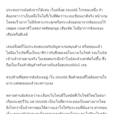
ประสบการณ์หลังจากได้เล่น เว็บสล็อต zeus66 โกรธยะหนึ่ง จำ
ต้องกล่าวว่าเป็นหนึ่งในไม่กี่เว็บที่คิดว่าระบบเขียนมาดีจริง หน้าเกม
โหลดเร็วมาก ไม่มีจังหวะกระตุกหรือกระเด้งออกมาจากห้องแบบไร้
เหตุผล เกมคาสิโนสดภาพชัดทุกมุม เสียงชัด ไม่มีอาการซ้อนของ
เสียงหรือดีเลย์
เล่นสล็อตก็ไม่ประสบพบเจอกับปัญหาเกมหมุนค้าง หรือหมุนแล้ว
ไม่มีอะไรเกิดขึ้นเป็นนาทีราวกับที่เคยเจอในบางเว็บไซต์ รอบโบนัส
เข้าแล้วจ่ายตามจริง ไม่เคยพบกรณีเข้าโบนัสแล้วเครดิตไม่ขึ้น ซึ่ง
ถือเป็นเรื่องสำคัญสำหรับสายปั่นสล็อตzeus66v2 เลย
สรุปท้ายที่สุดหากยังลังเลอยู่ เว็บ zeus66 คือคำตอบที่ไม่ต้องทายใจ
มาก แค่ทดลองแล้วจะทราบเอง
หลายท่านยังลังเลว่าจะเลือกเว็บไหนดีในสมัยที่เว็บไซต์ใหม่โผล่มา
เกือบจะทุกวี่วัน แต่ zeus66 เป็นเว็บที่ควรจะลองเป็นอย่างมากโดย
ยิ่งไปกว่านั้นถ้าหากคุณให้ความเอาใจใส่กับระบบที่มั่นอาจ ฝากถอน
เร็ว เกมนานัปการและก็การดูแลลูกค้าแบบไม่ละเลย ไม่มีอะไรสลับ