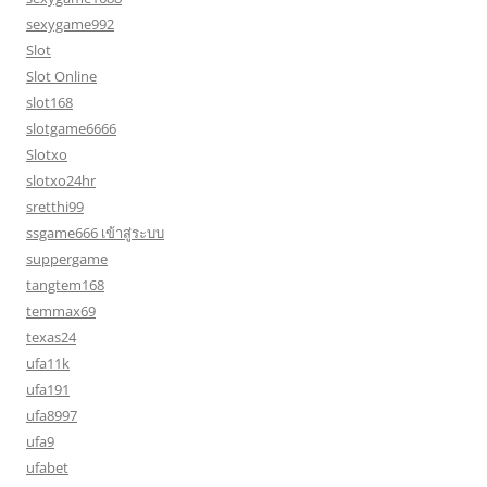
sexygame992
Slot
Slot Online
slot168
slotgame6666
Slotxo
slotxo24hr
sretthi99
ssgame666 เข้าสู่ระบบ
suppergame
tangtem168
temmax69
texas24
ufa11k
ufa191
ufa8997
ufa9
ufabet