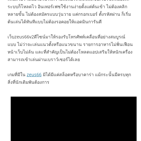
ระบบก็โหลดไว อินเทอร์เฟซใช้งานง่ายตั้งแต่ต้นเข้า ไม่ต้องคลิก
หลายขั้น ไม่ต้องสมัครแบบวุ่นวาย แค่กรอกเบอร์ ตั้งรหัสผ่าน ก็เริ่ม
ต้นเล่นได้ทันทีแบบไม่ต้องรอคอยให้แอดมินการันตี
เว็บzeus66v2ดีไซน์มาให้รองรับโทรศัพท์เคลื่อนที่อย่างสมบูรณ์
แบบ ไม่ว่าจะเล่นแนวตั้งหรือแนวขนาน รายการอาหารไม่ฟั่นเฟือน
หน้าเว็บไม่ล้น และที่สำคัญเป็นไม่ต้องโหลดแอปเสริมให้หนักเครื่อง
สามารถเข้าเล่นผ่านเบราว์เซอร์ได้เลย
เกมที่มีใน
zeus66
มิได้มีแค่สล็อตหรือบาคาร่า แม้กระนั้นมีครบทุก
สิ่งที่นักเดิมพันต้องการ