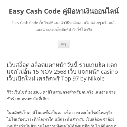
Easy Cash Code คู่มือหาเงินออนไลน์
Easy Cash Code เว็บไซต์ที่แนะนำวิธีหาเงินออนไลน์ง่ายๆ พร้อมคำ
แนะนำและเคล็ดลับที่นำไปใช้ได้จริง
ข้าม
เมนู
ไป
ยัง
เนื้อหา
เว็บสล็อต สล็อตแตกหนักวันนี้ รวมเกมฮิต แตก
แจกไม่อั้น 15 NOV 2568 เว็บ แจกหนัก casino
เว็บเปิดใหม่ เครดิตฟรี Top 97 by Nikole
รีวิวเว็บไซต์ zeus66 คาสิโนสายตรงสำหรับคนจริง เล่นง่าย จ่าย
ชัวร์ เกมครบจบในที่เดียว
ในสมัยที่เว็บคาสิโนผุดขึ้นเป็นดอกเห็ด การเจอเว็บไซต์ใหม่ๆจึง
ไม่ใช่เรื่องน่าระทึกใจเท่าใด แม้กระนั้นสำหรับ เว็บสล็อต จำต้อง
เห็นด้วยว่ามันยั่วยวนใจความพึงพอใจได้ตั้งแต่ชื่อเว็บไซต์ที่มองเท่