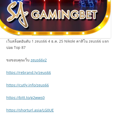
เว็บสล็อตอันดับ 1 zeus66 4 ธ.ค. 25 Nikole คาสิโน zeus66 แจก
บ่อย Top 87
ขอขอบคุณเว็บ
zeus66v2
https://rebrand.ly/zeus66
https://cutly.info/zeus66
https://bitt.to/g2wws0
https://shorturl.asia/LG0UE