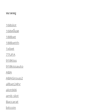
หมวดหมู่
168slot
168สล็อต
188bet
188betth
1xbet
77UFA
918Kiss
918kissauto
ABA
ABAGroup2
allbet24hr
alot666
amb slot
Baccarat
bitcoin