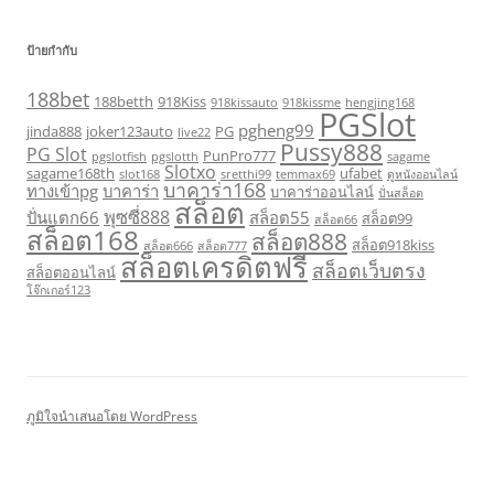
ป้ายกำกับ
188bet
188betth
918Kiss
918kissauto
918kissme
hengjing168
PGSlot
pgheng99
jinda888
joker123auto
PG
live22
Pussy888
PG Slot
PunPro777
pgslotfish
pgslotth
sagame
Slotxo
sagame168th
ufabet
slot168
sretthi99
temmax69
ดูหนังออนไลน์
บาคาร่า168
ทางเข้าpg
บาคาร่า
บาคาร่าออนไลน์
ปั่นสล็อต
สล็อต
พุซซี่888
ปั่นแตก66
สล็อต55
สล็อต99
สล็อต66
สล็อต168
สล็อต888
สล็อต918kiss
สล็อต666
สล็อต777
สล็อตเครดิตฟรี
สล็อตเว็บตรง
สล็อตออนไลน์
โจ๊กเกอร์123
ภูมิใจนำเสนอโดย WordPress