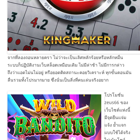
จากที่ลองถอนหลายครา ไม่ว่าจะเป็นเลิศหลักร้อยหรือหลักหมื่น
ระบบก็ปฏิบัติงานเว็บสล็อตเหมือนเดิม ไม่มีล่าช้า ไม่มีการกล่าว
ถึงว่าแอดไม่นไม่อยู่ หรือยอดติดสถานะคอยวิเคราะห์ ทุกขั้นตอนมัน
ลื่นรวมทั้งโปรมากมาย ซึ่งนั่นเป็นสิ่งที่คนเล่นจริงอยาก
โปรโมชั่น
zeus66 ของ
เว็บไซต์แห่งนี้
มีจุดยืนแจ่ม
แจ้ง ย้ำแจก
แบบใช้ได้จริง
ไม่เน้นโชว์