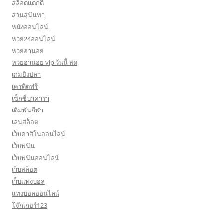
สล็อตแตกดี
สวนสุนันทา
หนังออนไลน์
หวย24ออนไลน์
หวยฮานอย
หวยฮานอย vip วันนี้ สด
เกมยิงปลา
เครดิตฟรี
เซ็กซี่บาคาร่า
เดิมพันกีฬา
เล่นสล็อต
เว็บคาสิโนออนไลน์
เว็บพนัน
เว็บพนันออนไลน์
เว็บสล็อต
เว็บแทงบอล
แทงบอลออนไลน์
โจ๊กเกอร์123