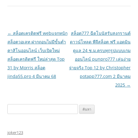
เมนู
←
สล็อตเครดิตฟรี webแจกหนัก
สล็อต777 ฉีดโบนัสรับสงกรานต์
นำทาง
สล็อตวอเลท ฝากถอนไม่มีขั้นต่ำ
ดาวน์โหลด พีจีสล็อต ฟรี แอดมิน
เรื่อง
คาสิโนออนไลน์ เว็บเปิดใหม่
ดูแล 24 ช.ม.ครบทุกรูปแบบเกม
สล็อตเครดิตฟรี ใหม่ล่าสุด Top
ออนไลน์ punpro777 เล่นง่าย
31 by Morris สล็อต
จ่ายจริง Top 12 by Christopher
jinda55.pro 4 มีนาคม 68
potapp777.com 2 มีนาคม
2025
→
ค้นหา
สำหรับ:
joker123