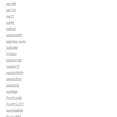
pg168
pg718
pg77
pg99
pgfish
pgheng99
pgjoker auto
pgk44b
PGSlot
pgslot168
pgslot77
pgslot9999
pgslotfish
pgslotth
pokbet
PunPro66
PunPro777
puntaek66
Pussy888