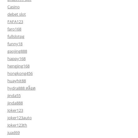
Casino
debet slot
FAFA123
faro168
fullslotpg
funny18
gaojing888
happy168
hengjing168
hongkong456
huayhit88
hydra888 สล็อต
jinda55
jinda888
Joker123
joker123auto
Joker123th
juad69