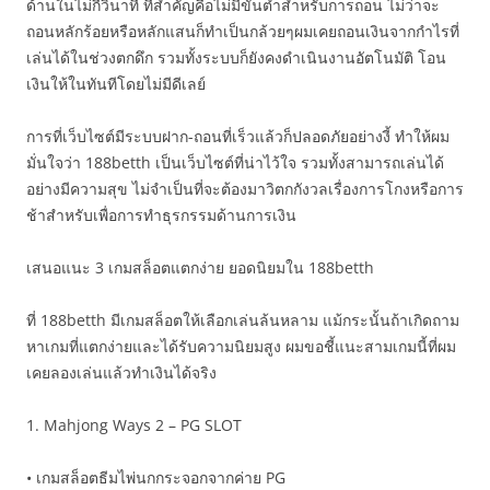
ด้านในไม่กี่วินาที ที่สำคัญคือไม่มีขั้นต่ำสำหรับการถอน ไม่ว่าจะ
ถอนหลักร้อยหรือหลักแสนก็ทำเป็นกล้วยๆผมเคยถอนเงินจากกำไรที่
เล่นได้ในช่วงตกดึก รวมทั้งระบบก็ยังคงดำเนินงานอัตโนมัติ โอน
เงินให้ในทันทีโดยไม่มีดีเลย์
การที่เว็บไซต์มีระบบฝาก-ถอนที่เร็วแล้วก็ปลอดภัยอย่างงี้ ทำให้ผม
มั่นใจว่า 188betth เป็นเว็บไซต์ที่น่าไว้ใจ รวมทั้งสามารถเล่นได้
อย่างมีความสุข ไม่จำเป็นที่จะต้องมาวิตกกังวลเรื่องการโกงหรือการ
ช้าสำหรับเพื่อการทำธุรกรรมด้านการเงิน
เสนอแนะ 3 เกมสล็อตแตกง่าย ยอดนิยมใน 188betth
ที่ 188betth มีเกมสล็อตให้เลือกเล่นล้นหลาม แม้กระนั้นถ้าเกิดถาม
หาเกมที่แตกง่ายและได้รับความนิยมสูง ผมขอชี้แนะสามเกมนี้ที่ผม
เคยลองเล่นแล้วทำเงินได้จริง
1. Mahjong Ways 2 – PG SLOT
• เกมสล็อตธีมไพ่นกกระจอกจากค่าย PG