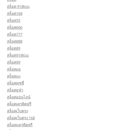
สล็อต 918kiss
สล็อต168
สล็อต55
สล็อต666
สล็อต777
สล็อต888
สล็อต89
สล็อต918kiss
สล็อต99
สล็อตpg
สล็อตxo
สล็อตพุซซี่
สล็อตยูฟ่า
สล็อตออนไลน์
สล็อตเครดิตฟรี
สล็อตเว็บตรง
สล็อตเว็บตรง 168
สล็อตเเครดิตฟรี