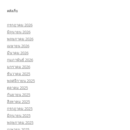
คลังเก็บ
กรกฎาคม 2026
มิถุนายน 2026
พฤษภาคม 2026
เมษายน 2026
มีนาคม 2026
กุมภาพันธ์ 2026
มกราคม 2026
ธันวาคม 2025
พฤศจิกายน 2025
ตุลาคม 2025
กันยายน 2025
สิงหาคม 2025
กรกฎาคม 2025
มิถุนายน 2025
พฤษภาคม 2025
เมษายน 2025