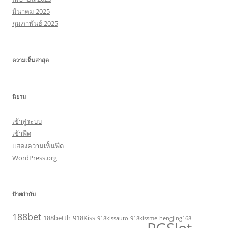
มีนาคม 2025
กุมภาพันธ์ 2025
ความเห็นล่าสุด
นิยาม
เข้าสู่ระบบ
เข้าฟีด
แสดงความเห็นฟีด
WordPress.org
ป้ายกำกับ
188bet
188betth
918Kiss
918kissauto
918kissme
hengjing168