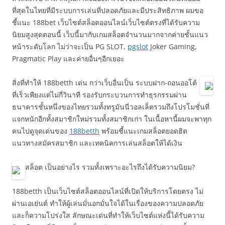
ที่สุดในไทยที่มีระบบการเล่นที่ปลอดภัยและมีประสิทธิภาพ ผมขอ
ชี้แนะ 188bet เว็บไซต์สล็อตออนไลน์เว็บไซต์ตรงที่ได้รับความ
นิยมสูงสุดตอนนี้ เว็บนี้มากับเกมสล็อตจำนวนมากจากค่ายชั้นแนว
หน้าระดับโลก ไม่ว่าจะเป็น PG SLOT,
pgslot
Joker Gaming,
Pragmatic Play และค่ายอื่นๆอีกเยอะ
สิ่งที่ทำให้ 188betth เด่น กว่าเว็บอื่นเป็น ระบบฝาก-ถอนออโต้
ที่เร็วเพียงแต่ไม่กี่วินาที รองรับกระบวนการทำธุรกรรมผ่าน
ธนาคารชั้นหนึ่งของไทยรวมทั้งทรูมันนี่วอลเล็ตรวมถึงโปรโมชั่นที่
แจกหนักอีกทั้งสมาชิกใหม่รวมทั้งสมาชิกเก่า ในเนื้อหานี้ผมจะพาทุก
คนไปดูจุดเด่นของ
188betth
พร้อมชี้แนะเกมสล็อตยอดฮิต
แนวทางสมัครสมาชิก และเทคนิคการเล่นสล็อตให้ได้เงิน
สล็อต เป็นอย่างไร รวมทั้งเพราะอะไรถึงได้รับความนิยม?
188betth เป็นเว็บไซต์สล็อตออนไลน์ที่เปิดให้บริการโดยตรง ไม่
ผ่านเอเย่นต์ ทำให้ผู้เล่นมั่นอกมั่นใจได้ในเรื่องของความปลอดภัย
และก็ความโปร่งใส ลักษณะเด่นที่ทำให้เว็บไซต์แห่งนี้ได้รับความ