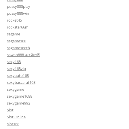
pussy888play
pussy888win
rocket45
rockstar66m
sagame
sagame168
sagame168th
sawan888 เครดิตฟรี
sexy168
sexy168vip
sexyauto168
sexybaccarat168
sexygame
sexygame1688
sexygame992
Slot
Slot Online
slot168