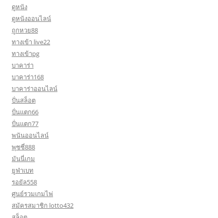
ดูหนัง
ดูหนังออนไลน์
ถูกหวย88
ทางเข้า live22
ทางเข้าpg
บาคาร่า
บาคาร่า168
บาคาร่าออนไลน์
ปั่นสล็อต
ปั่นแตก66
ปั่นแตก77
พนันออนไลน์
พุซซี่888
มันนี่เกม
ยูฟ่าเบท
รอยัล558
ศูนย์รวมเกมไพ่
สมัครสมาชิก lotto432
สล็อต