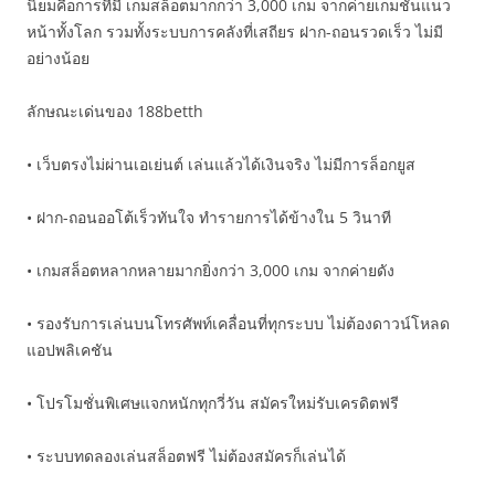
นิยมคือการที่มี เกมสล็อตมากกว่า 3,000 เกม จากค่ายเกมชั้นแนว
หน้าทั้งโลก รวมทั้งระบบการคลังที่เสถียร ฝาก-ถอนรวดเร็ว ไม่มี
อย่างน้อย
ลักษณะเด่นของ 188betth
• เว็บตรงไม่ผ่านเอเย่นต์ เล่นแล้วได้เงินจริง ไม่มีการล็อกยูส
• ฝาก-ถอนออโต้เร็วทันใจ ทำรายการได้ข้างใน 5 วินาที
• เกมสล็อตหลากหลายมากยิ่งกว่า 3,000 เกม จากค่ายดัง
• รองรับการเล่นบนโทรศัพท์เคลื่อนที่ทุกระบบ ไม่ต้องดาวน์โหลด
แอปพลิเคชัน
• โปรโมชั่นพิเศษแจกหนักทุกวี่วัน สมัครใหม่รับเครดิตฟรี
• ระบบทดลองเล่นสล็อตฟรี ไม่ต้องสมัครก็เล่นได้