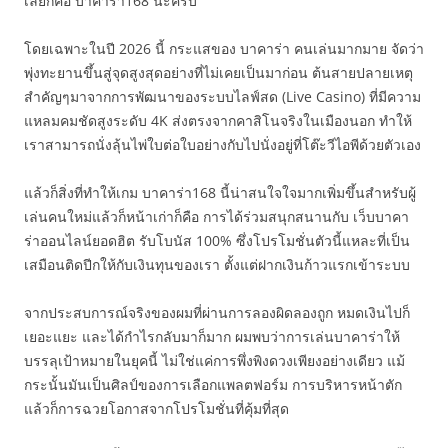
เลยก็คือ บาคาร่า168 นะครับ
โดยเฉพาะในปี 2026 นี้ กระแสของ บาคาร่า คนเล่นมากมาย จัดว่า
พุ่งทะยานขึ้นสู่จุดสูงสุดอย่างที่ไม่เคยเป็นมาก่อน ต้นสายปลายเหตุ
สำคัญๆมาจากการพัฒนาของระบบไลฟ์สด (Live Casino) ที่มีความ
แหลมคมชัดสูงระดับ 4K ส่งตรงจากคาสิโนจริงในเมืองนอก ทำให้
เราสามารถนั่งลุ้นไพ่ใบต่อใบอย่างกับไปนั่งอยู่ที่โต๊ะวีไอพีด้วยตัวเอง
แล้วก็สิ่งที่ทำให้เกม บาคาร่า168 นี้น่าสนใจใจมากเพิ่มขึ้นสำหรับผู้
เล่นคนใหม่แล้วก็หน้าเก่าก็คือ การได้ร่วมสนุกสนานกับ เว็บบาคา
ร่าออนไลน์ยอดฮิต รับโบนัส 100% ซึ่งโปรโมชั่นตัวนี้แหละที่เป็น
เสมือนติดปีกให้กับเงินทุนของเรา ตั้งแต่ฝากเงินก้าวแรกเข้าระบบ
จากประสบการณ์จริงของผมที่ผ่านการลองผิดลองถูก หมดเงินไปก็
เยอะแยะ และได้กำไรกลับมาก็มาก ผมพบว่าการเล่นบาคาร่าให้
บรรลุเป้าหมายในยุคนี้ ไม่ใช่แค่การพึ่งพิงดวงเพียงอย่างเดียว แม้
กระนั้นมันเป็นศิลป์ของการเลือกแพลตฟอร์ม การบริหารหน้าตัก
แล้วก็การฉวยโอกาสจากโปรโมชั่นที่คุ้มที่สุด