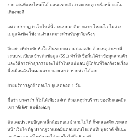
ง่าย เล่นที่แห่งไหนก็ได้ ตอนแรกกลัวว่าจะกระตุก หรือหน้าจอไม่
เพียงพอดี
แต่ว่าปรากฏว่าเว็บไซต์นี้วางแบบมาดีมากมาย โหลดไว ไม่ถ่วง
เมนูแจ้งชัด ใช้งานง่าย เหมาะสำหรับทุกวัยจริงๆ
อีกอย่างที่ประทับหัวใจเป็นระบบความปลอดภัย ด้วยเหตุว่าเขามี
ระบบระเบียบเข้ารหัสข้อมูล (SSL) ทำให้เชื่อมั่นได้ว่าข้อมูลส่วนตัว
และวิธีการทำธุรกรรมจะไม่รั่วไหลแน่นอน ผู้ใดกันที่วิตกกังวลเรื่อง
นี้เหมือนฉันในตอนแรก บอกเลยว่าหายห่วงได้เลย
ฝ่ายบริการลูกค้าตอบไว ดูแลตลอด 1 วัน
ชื่อว่า บาคาร่า ก็ไม่ได้เพียงแค่เท่ ด้วยเหตุว่าบริการของทีมแอดมิน
เขา “ดีเลิศ” สมชื่อเต็มๆ
ฉันเคยประสบปัญหาเล็กน้อยตอนเข้าเกมไม่ได้ ก็ทดลองทักแชทสด
หน้าเว็บไซต์ดู ปรากฏว่าแอดมินตอบแทบโดยทันที! พูดจาดี ชี้แนะ
ละเอียด จนแก้ไขปัญหาได้ภายในไม่ถึง 5 นาที