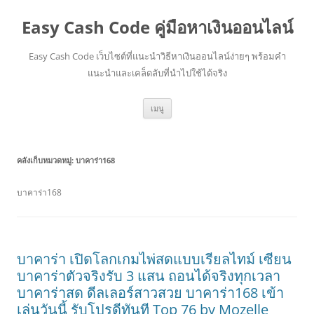
Easy Cash Code คู่มือหาเงินออนไลน์
Easy Cash Code เว็บไซต์ที่แนะนำวิธีหาเงินออนไลน์ง่ายๆ พร้อมคำ
แนะนำและเคล็ดลับที่นำไปใช้ได้จริง
ข้าม
เมนู
ไป
ยัง
เนื้อหา
คลังเก็บหมวดหมู่:
บาคาร่า168
บาคาร่า168
บาคาร่า เปิดโลกเกมไพ่สดแบบเรียลไทม์ เซียน
บาคาร่าตัวจริงรับ 3 แสน ถอนได้จริงทุกเวลา
บาคาร่าสด ดีลเลอร์สาวสวย บาคาร่า168 เข้า
เล่นวันนี้ รับโปรดีทันที Top 76 by Mozelle