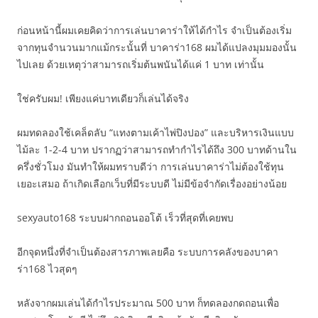
ก่อนหน้านี้ผมเคยคิดว่าการเล่นบาคาร่าให้ได้กำไร จำเป็นต้องเริ่ม
จากทุนจำนวนมากแม้กระนั้นที่ บาคาร่า168 ผมได้แปลงมุมมองนั้น
ไปเลย ด้วยเหตุว่าสามารถเริ่มต้นพนันได้แค่ 1 บาท เท่านั้น
ใช่ครับผม! เพียงแค่บาทเดียวก็เล่นได้จริง
ผมทดลองใช้เคล็ดลับ “แทงตามเค้าไพ่ปิงปอง” และบริหารเงินแบบ
ไม้ละ 1-2-4 บาท ปรากฏว่าสามารถทำกำไรได้ถึง 300 บาทด้านใน
ครึ่งชั่วโมง มันทำให้ผมทราบดีว่า การเล่นบาคาร่าไม่ต้องใช้ทุน
เยอะเสมอ ถ้าเกิดเลือกเว็บที่มีระบบดี ไม่มีข้อจำกัดเรื่องอย่างน้อย
sexyauto168 ระบบฝากถอนออโต้ เร็วที่สุดที่เคยพบ
อีกจุดหนึ่งที่จำเป็นต้องสารภาพเลยคือ ระบบการคลังของบาคา
ร่า168 ไวสุดๆ
หลังจากผมเล่นได้กำไรประมาณ 500 บาท ก็ทดลองกดถอนเพื่อ