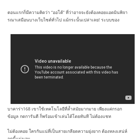
ตอนแรกก็มีความคิดว่า “ออโต้” ที่ว่าอาจจะยังต้องคอยแอดมินพิจา
รณาเสมือนบางเว็บไซต์ทั่วไป แม้กระนั้นเปล่าเลย! ระบบของ
บาคาร่า168 เขาใช้เทคโนโลยีที่ล้ำสมัยมากมาย เพียงแค่กรอก
ข้อมูล กดการันตี ก็พร้อมเข้าเล่นได้โดยทันที ไม่ต้องแชท
ไม่ต้องคอย ใครกันแน่ที่เป็นสายเกลียดความยุ่งยาก ต้องหลงเสน่ห์
จุดนี้แน่นอน