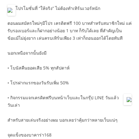
โปรโมชั่นที่ “ให้จริง” ไม่ต้องทำเทิร์นเวอร์หนัก
ตอนผมสมัครใหม่ๆมีโปร เครดิตฟรี 100 บาทสำหรับสมาชิกใหม่ แค่
รับรองเบอร์และก็ฝากอย่างน้อย 1 บาท ก็รับได้เลย ที่สำคัญเป็น
ข้อแม้ไม่ยุ่งยาก เล่นครบเทิร์นเพียง 3 เท่าก็ถอนออกได้โดยทันที
นอกเหนือจากนั้นยังมี
• โบนัสคืนยอดเสีย 5% ทุกสัปดาห์
• โปรฝากแรกของวันรับเพิ่ม 50%
• กิจกรรมแจกเครดิตฟรีบนหน้าเว็บและในกรุ๊ป LINE วันแล้ว
วันเล่า
สำหรับสายเล่นจริงอย่างผม บอกเลยว่าคุ้มกว่าหลายเว็บแน่ๆ
จุดแข็งของบาคาร่า168