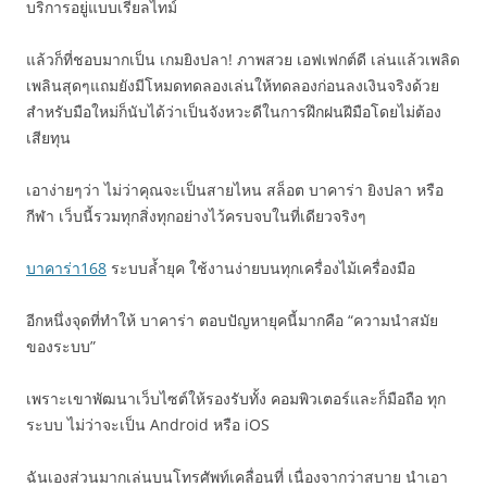
บริการอยู่แบบเรียลไทม์
แล้วก็ที่ชอบมากเป็น เกมยิงปลา! ภาพสวย เอฟเฟกต์ดี เล่นแล้วเพลิด
เพลินสุดๆแถมยังมีโหมดทดลองเล่นให้ทดลองก่อนลงเงินจริงด้วย
สำหรับมือใหม่ก็นับได้ว่าเป็นจังหวะดีในการฝึกฝนฝีมือโดยไม่ต้อง
เสียทุน
เอาง่ายๆว่า ไม่ว่าคุณจะเป็นสายไหน สล็อต บาคาร่า ยิงปลา หรือ
กีฬา เว็บนี้รวมทุกสิ่งทุกอย่างไว้ครบจบในที่เดียวจริงๆ
บาคาร่า168
ระบบล้ำยุค ใช้งานง่ายบนทุกเครื่องไม้เครื่องมือ
อีกหนึ่งจุดที่ทำให้ บาคาร่า ตอบปัญหายุคนี้มากคือ “ความนำสมัย
ของระบบ”
เพราะเขาพัฒนาเว็บไซต์ให้รองรับทั้ง คอมพิวเตอร์และก็มือถือ ทุก
ระบบ ไม่ว่าจะเป็น Android หรือ iOS
ฉันเองส่วนมากเล่นบนโทรศัพท์เคลื่อนที่ เนื่องจากว่าสบาย นำเอา