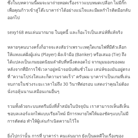
ซึ่งในบทความนี้ผมจะมาถ่ายทอดเรื่องราวแบบหมดเปลือก ไม่มีกั๊ก
เพื่อคุณก้าวเข้าสู่โต๊ะบาคาร่าได้อย่างแน่ใจและมีผลกำไรติดมือกลับ
ออกไป
sexy168 คนเล่นมากมาย ในยุคนี้ และก็อะไรเป็นเสน่ห์ที่แท้จริง
หลายๆคนบางครั้งก็อาจจะสงสัยว่าเพราะเหตุใดเกมไพ่ที่มีตัวเลือก
ให้แทงแค่ฝั่งผู้เล่น (Player) ฝั่งเจ้ามือ (Banker) หรือเสมอ (Tie) ถึง
ได้แปลงเป็นเกมยอดนิยมลำดับที่หนึ่งตลอดไป จากมุมมองของผม
หลังจากที่มีการใช้เวลาอยู่หน้าจอนับพันชั่วโมง เสน่ห์ของมันอยู่ตรง
ที่ “ความโปร่งใสและก็ความรวดเร็ว” ครับผม บาคาร่าเป็นเกมที่เล่น
จบภายในช่วงระยะเวลาไม่ถึง 30 วินาทีต่อรอบ แสดงว่าคุณไม่ต้อง
นั่งรอลุ้นนานเสมือนเกมอื่นๆ
รวมทั้งด้วยระบบสตรีมมิ่งที่ล้ำสมัยในปัจจุบัน เราสามารถเห็นดีเห็น
ชอบลเลอร์แจกไพ่แบบเรียลไทม์ มีการหงายไพ่ให้มองชัดๆแบบไม่มี
การตัดต่อ ทำให้ผู้เล่นกำเนิดความไว้ใจ
ยิ่งไปกว่านั้น การที่ บาคาร่า คนเล่นมาก ยังเป็นผลดีในเรื่องของ