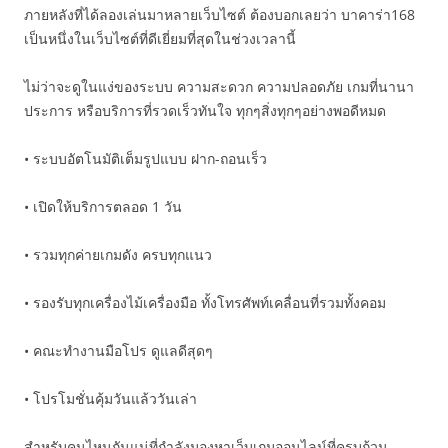
ภายหลังที่ได้ลองเล่นมาหลายเว็บไซต์ ต้องบอกเลยว่า บาคาร่า168
เป็นหนึ่งในเว็บไซต์ที่ดีเยี่ยมที่สุดในช่วงเวลานี้
ไม่ว่าจะดูในแง่ของระบบ ความสะดวก ความปลอดภัย เกมที่นานา
ประการ หรือบริการที่รวดเร็วทันใจ ทุกๆสิ่งทุกๆอย่างพอดีหมด
• ระบบอัตโนมัติเต็มรูปแบบ ฝาก-ถอนเร็ว
• เปิดให้บริการตลอด 1 วัน
• รวมทุกค่ายเกมดัง ครบทุกแนว
• รองรับทุกเครื่องไม้เครื่องมือ ทั้งโทรศัพท์เคลื่อนที่รวมทั้งคอม
• คณะทำงานมือโปร ดูแลดีสุดๆ
• โปรโมชั่นคุ้มวันแล้ววันเล่า
สำหรับคนไหนกันแน่ที่กำลังมองหาเว็บเกมออนไลน์ที่ครบถ้วน