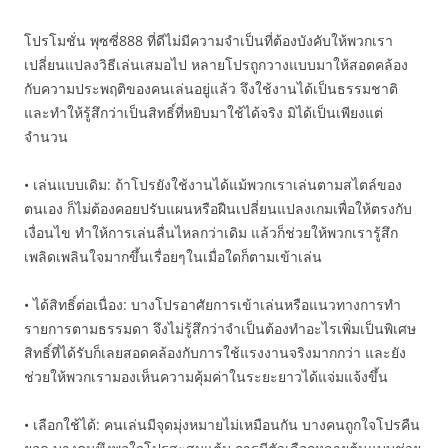
โปรโมชั่น พุซซี่888 ที่ดีไม่มีความจำเป็นที่ต้องบังคับให้พวกเรา
เปลี่ยนแปลงวิธีเล่นเสมอไป หลายโปรถูกวางแบบมาให้สอดคล้อง
กับความประพฤติของคนเล่นอยู่แล้ว จึงใช้งานได้เป็นธรรมชาติ
และทำให้รู้สึกว่าเป็นสิทธิ์ที่หยิบมาใช้ได้จริง มิได้เป็นเพียงแต่
จำนวน
• เล่นแบบเดิม: ถ้าโปรยังใช้งานได้แม้พวกเราเล่นตามสไตล์ของ
ตนเอง ก็ไม่ต้องคอยปรับแผนหรือฝืนเปลี่ยนแปลงเกมเพื่อให้ตรงกับ
เงื่อนไข ทำให้การเล่นลื่นไหลกว่าเดิม แล้วก็ช่วยให้พวกเรารู้สึก
เพลิดเพลินใจมากขึ้นเรื่อยๆในเมื่อใดก็ตามเข้าเล่น
• ได้สิทธิ์ต่อเนื่อง: บางโปรอาศัยการเข้าเล่นหรือแนวทางการทำ
รายการตามธรรมดา จึงไม่รู้สึกว่าจำเป็นต้องทำอะไรเพิ่มเป็นพิเศษ
สิทธิ์ที่ได้รับก็เลยสอดคล้องกับการใช้แรงงานจริงมากกว่า และยัง
ช่วยให้พวกเรามองเห็นความคุ้มค่าในระยะยาวได้แจ่มแจ้งขึ้น
• เลือกใช้ได้: คนเล่นมีจุดมุ่งหมายไม่เหมือนกัน บางคนถูกใจโปรคืน