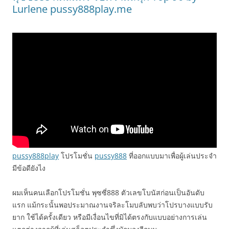
Lurlene pussy888play.me
pussy888play
โปรโมชั่น
pussy888
ที่ออกแบบมาเพื่อผู้เล่นประจำ
มีข้อดียังไง
ผมเห็นคนเลือกโปรโมชั่น พุซซี่888 ตัวเลขโบนัสก่อนเป็นอันดับ
แรก แม้กระนั้นพอประมาณงานจริละโมบลับพบว่าโปรบางแบบรับ
ยาก ใช้ได้ครั้งเดียว หรือมีเงื่อนไขที่มิได้ตรงกับแบบอย่างการเล่น