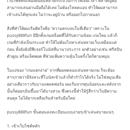
เว็บไซต์ที่จะต้องยืนยันหลายกระบวนการให้เสียเวลา ที่สำคัญคือ
สามารถเล่นผ่านมือถือได้เลย ไม่ต้องโหลดแอป ทำให้ผมสามารถ
เข้าเล่นได้ทุกแห่ง ไม่ว่าจะอยู่บ้าน หรือออกไปภายนอก
สิ่งที่ทำให้ผมเริ่มติดใจคือ “ความครบจบในที่เดียว” เพราะใน
pussy888fun มีอีกทั้งเกมสล็อตที่ได้รับความนิยม เกมใหม่ แล้วก็
เกมที่กำลังเป็นกระแส ทำให้ไม่ต้องไปหาเล่นหลายเว็บเหมือนแต่
ก่อน ทั้งยังยังมีฟีเจอร์โบนัสที่นานาประการ ยกตัวอย่างเช่น ฟรีสปิน
ตัวคูณ หรือแจ็คพอต ที่ช่วยเพิ่มความลุ้นในครั้งใดก็ตามหมุน
ในแง่ของ “เกมแตกง่าย” จากที่ผมทดลองเล่นหลายเกม ก็จะต้อง
สารภาพว่ามีจังหวะที่โบนัสเข้าแล้วก็ทำกำไรได้จริง ไม่ใช่หมุนเสีย
อย่างเดียวราวกับบางแพลตฟอร์ม ผมเริ่มจากทุนน้อยๆและหลังจาก
นั้นก็ค่อยๆปั่นขึ้นมาได้บางส่วน ซึ่งตรงนี้ทำให้รู้สึกว่าเว็บมีความ
สมดุล ไม่ได้ยากเหลือเกินสำหรับมือใหม่
pussy888fun ขั้นตอนลงทะเบียนแบบง่ายๆเข้าเล่นสบายแน่ๆ
1. เข้าเว็บไซต์หลัก