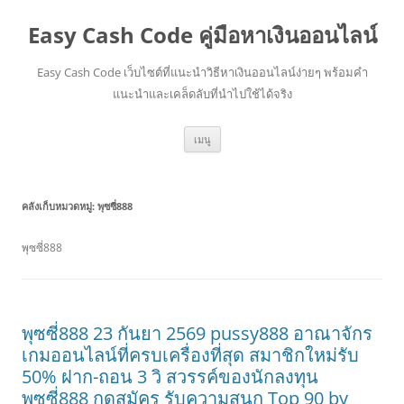
Easy Cash Code คู่มือหาเงินออนไลน์
Easy Cash Code เว็บไซต์ที่แนะนำวิธีหาเงินออนไลน์ง่ายๆ พร้อมคำ
แนะนำและเคล็ดลับที่นำไปใช้ได้จริง
ข้าม
เมนู
ไป
ยัง
เนื้อหา
คลังเก็บหมวดหมู่:
พุซซี่888
พุซซี่888
พุซซี่888 23 กันยา 2569 pussy888 อาณาจักร
เกมออนไลน์ที่ครบเครื่องที่สุด สมาชิกใหม่รับ
50% ฝาก-ถอน 3 วิ สวรรค์ของนักลงทุน
พุซซี่888 กดสมัคร รับความสนุก Top 90 by