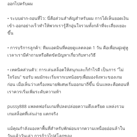
ออกไปครับผม
• ระบบฝาก-ถอนที่ไว: นี่คือส่วนสำคัญสำหรับผม การได้เห็นยอดเงิน
เข้า-ออกอย่างเร็วทำให้พวกเรารู้สึกอุ่นใจรวมทั้งกล้าที่จะเสี่ยงเยอะ
ขึ้น
• การบริการลูกค้า: ทีมแอดมินที่คอยดูแลตลอด 1 วัน คือเพื่อนฝูงคู่หู
เวลาเรามีคำถามหรือติดขัดปัญหาเกี่ยวกับทางวิธี
• เทคนิคส่วนตัว: การเล่นสล็อตให้สนุกและก็กำไรดี เป็นการ “ไม่
ใจร้อน” ขอรับ ผมมักจะเริ่มจากเบทน้อยๆเพื่อมองจังหวะของเกม
ก่อน เมื่อเห็นว่าเครื่องหมายพิเศษเริ่มออกมาถี่ขึ้น นั่นแหละคือตอนที่
เราควรเริ่มเพิ่มระดับความท้า
pussy888 แพลตฟอร์มเกมที่ปลดปล่อยความตึงเครียด แหล่งรวม
เกมสล็อตที่เล่นง่าย แตกจริง
แม้คุณกำลังมองหาพื้นที่สำหรับพักผ่อนจากความเหนื่อยอ่อนล้าใน
วันแล้ววันเล่า การก้าวไปสู่โลกของ