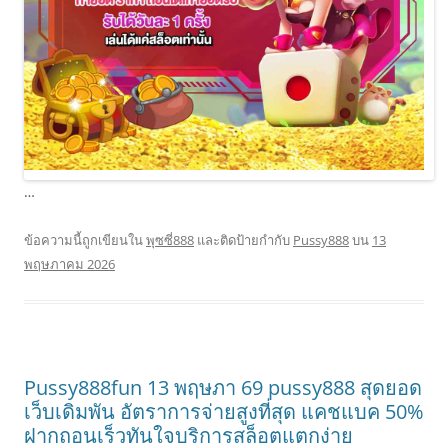
…
ข้อความนี้ถูกเขียนใน
พุซซี่888
และติดป้ายกำกับ
Pussy888
บน
13
พฤษภาคม 2026
Pussy888fun 13 พฤษภา 69 pussy888 สุดยอด
เว็บเดิมพัน อัตราการจ่ายสูงที่สุด แคชแบค 50%
ฝากถอนเร็วทันใจบริการสล็อตแตกง่าย