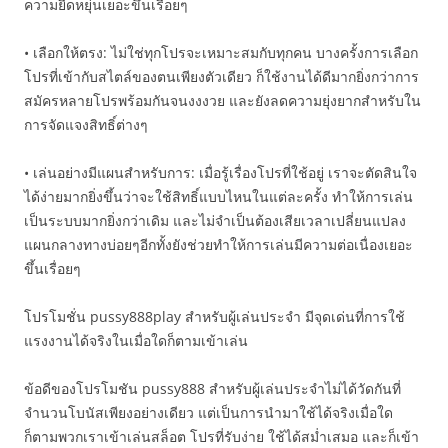
ความยืดหยุ่นเยอะขึ้นเรื่อยๆ
• เลือกให้ตรง: ไม่ใช่ทุกโปรจะเหมาะสมกับทุกคน บางครั้งการเลือก
โปรที่เข้ากับสไตล์ของตนเพียงตัวเดียว ก็ใช้งานได้ดีมากยิ่งกว่าการ
สมัครหลายโปรพร้อมกันจนงงงวย และยังลดความยุ่งยากสำหรับใน
การจัดแจงสิทธิ์ต่างๆ
• เล่นอย่างมีแผนสำหรับการ: เมื่อรู้เรื่องโปรที่ใช้อยู่ เราจะตัดสินใจ
ได้ง่ายมากยิ่งขึ้นว่าจะใช้สิทธิ์แบบไหนในแต่ละครั้ง ทำให้การเล่น
เป็นระบบมากยิ่งกว่าเดิม และไม่จำเป็นต้องเสียเวลาเปลี่ยนแปลง
แผนกลางทางบ่อยๆอีกทั้งยังช่วยทำให้การเล่นมีความต่อเนื่องเยอะ
ขึ้นเรื่อยๆ
โปรโมชั่น pussy888play สำหรับผู้เล่นประจำ มีจุดเด่นที่การใช้
แรงงานได้จริงในเมื่อใดก็ตามเข้าเล่น
ข้อดีของโปรโมชัน pussy888 สำหรับผู้เล่นประจำไม่ได้วัดกันที่
จำนวนโบนัสเพียงอย่างเดียว แต่เป็นการนำมาใช้ได้จริงเมื่อใด
ก็ตามพวกเราเข้าเล่นสล็อต โปรที่รับง่าย ใช้ได้สม่ำเสมอ และก็เข้า