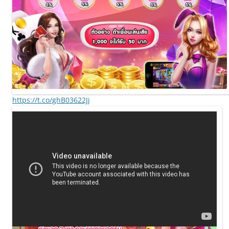
https://t.co/ghB03622Jj