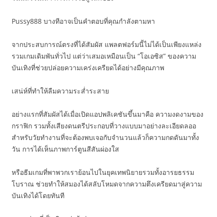
Pussy888 บางทีอาจเป็นคำตอบที่คุณกำลังตามหา
จากประสบการณ์ตรงที่ได้สัมผัส แพลตฟอร์มนี้ไม่ได้เป็นเพียงแหล่ง
รวมเกมเดิมพันทั่วไป แต่ว่าเสมอเหมือนเป็น “โอเอซิส” ของความ
บันเทิงที่ช่วยปล่อยความเคร่งเครียดได้อย่างมีคุณภาพ
เสน่ห์ที่ทำให้ลืมความระส่ำระสาย
อย่างแรกที่สัมผัสได้เมื่อเปิดแอปพลิเคชันขึ้นมาคือ ความงดงามของ
กราฟิก รวมทั้งเสียงดนตรีประกอบที่วางแบบมาอย่างละเอียดลออ
สำหรับวัยทำงานที่จะต้องพบเจอกับจำนวนแล้วก็ความกดดันมาทั้ง
วัน การได้เห็นภาพการ์ตูนสีสันผ่องใส
หรือธีมเกมที่พาพวกเราย้อนไปในยุคเทพนิยายรวมทั้งอารยธรรม
โบราณ ช่วยทำให้สมองได้สลับโหมดจากความตึงเครียดมาสู่ความ
บันเทิงได้โดยทันที