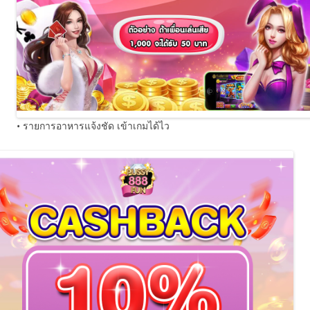
• รายการอาหารแจ้งชัด เข้าเกมได้ไว