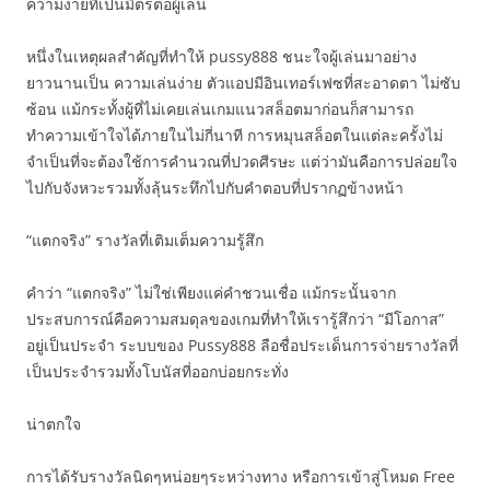
ความง่ายที่เป็นมิตรต่อผู้เล่น
หนึ่งในเหตุผลสำคัญที่ทำให้ pussy888 ชนะใจผู้เล่นมาอย่าง
ยาวนานเป็น ความเล่นง่าย ตัวแอปมีอินเทอร์เฟซที่สะอาดตา ไม่ซับ
ซ้อน แม้กระทั้งผู้ที่ไม่เคยเล่นเกมแนวสล็อตมาก่อนก็สามารถ
ทำความเข้าใจได้ภายในไม่กี่นาที การหมุนสล็อตในแต่ละครั้งไม่
จำเป็นที่จะต้องใช้การคำนวณที่ปวดศีรษะ แต่ว่ามันคือการปล่อยใจ
ไปกับจังหวะรวมทั้งลุ้นระทึกไปกับคำตอบที่ปรากฏข้างหน้า
“แตกจริง” รางวัลที่เติมเต็มความรู้สึก
คำว่า “แตกจริง” ไม่ใช่เพียงแค่คำชวนเชื่อ แม้กระนั้นจาก
ประสบการณ์คือความสมดุลของเกมที่ทำให้เรารู้สึกว่า “มีโอกาส”
อยู่เป็นประจำ ระบบของ Pussy888 ลือชื่อประเด็นการจ่ายรางวัลที่
เป็นประจำรวมทั้งโบนัสที่ออกบ่อยกระทั่ง
น่าตกใจ
การได้รับรางวัลนิดๆหน่อยๆระหว่างทาง หรือการเข้าสู่โหมด Free