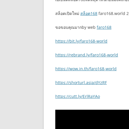
สล็อตเปิดใหม่
สล็อต168
faro168.world 21
ขอขอบคุณมากby web
faro168
https://bit.ly/faro168-world
https://rebrand.ly/faro168-world
https://wow.in.th/faro168-world
https://shorturl.asia/dYzRF
https://cutt.ly/ErlRaYAo