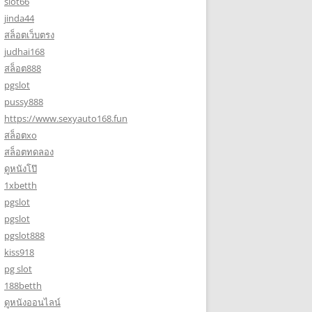
slot66
jinda44
สล็อตเว็บตรง
judhai168
สล็อต888
pgslot
pussy888
https://www.sexyauto168.fun
สล็อตxo
สล็อตทดลอง
ดูหนังโป๊
1xbetth
pgslot
pgslot
pgslot888
kiss918
pg slot
188betth
ดูหนังออนไลน์