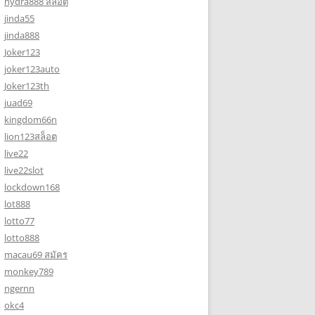
hydra888 สล็อต
jinda55
jinda888
Joker123
joker123auto
Joker123th
juad69
kingdom66n
lion123สล็อต
live22
live22slot
lockdown168
lot888
lotto77
lotto888
macau69 สมัคร
monkey789
ngernn
okc4