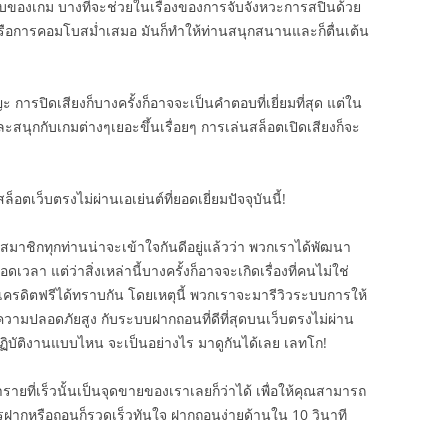
บของเกม บางทีจะช่วยในเรื่องของการจับจังหวะการสปินด้วย
รือการคอมโบสม่ำเสมอ มันก็ทำให้ท่านสนุกสนานและก็ตื่นเต้น
การปิดเสียงก็บางครั้งก็อาจจะเป็นคำตอบที่เยี่ยมที่สุด แต่ใน
ะสนุกกับเกมต่างๆเยอะขึ้นเรื่อยๆ การเล่นสล็อตเปิดเสียงก็จะ
็อตเว็บตรงไม่ผ่านเอเย่นต์ที่ยอดเยี่ยมปัจจุบันนี้!
สมาชิกทุกท่านน่าจะเข้าใจกันดีอยู่แล้วว่า พวกเราได้พัฒนา
วลา แต่ว่าสิ่งเหล่านี้บางครั้งก็อาจจะเกิดเรื่องที่คนไม่ใช่
ัสเครดิตฟรีได้ทราบกัน โดยเหตุนี้ พวกเราจะมารีวิวระบบการให้
ความปลอดภัยสูง กับระบบฝากถอนที่ดีที่สุดบนเว็บตรงไม่ผ่าน
ิบัติงานแบบไหน จะเป็นอย่างไร มาดูกันได้เลย เลทโก!
รายที่เร็วนั้นเป็นจุดขายของเราเลยก็ว่าได้ เพื่อให้คุณสามารถ
รฝากหรือถอนก็รวดเร็วทันใจ ฝากถอนง่ายด้านใน 10 วินาที