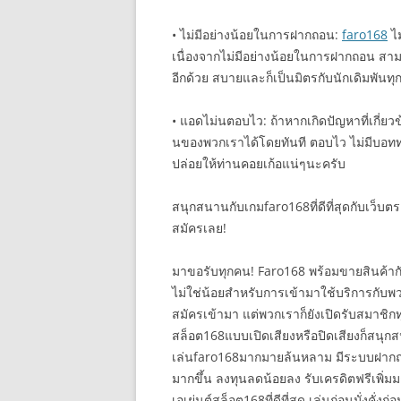
• ไม่มีอย่างน้อยในการฝากถอน:
faro168
ไม
เนื่องจากไม่มีอย่างน้อยในการฝากถอน 
อีกด้วย สบายและก็เป็นมิตรกับนักเดิมพัน
• แอดไม่นตอบไว: ถ้าหากเกิดปัญหาที่เกี่
นของพวกเราได้โดยทันที ตอบไว ไม่มีบอทท
ปล่อยให้ท่านคอยเก้อแน่ๆนะครับ
สนุกสนานกับเกมfaro168ที่ดีที่สุดกับเว็บ
สมัครเลย!
มาขอรับทุกคน! Faro168 พร้อมขายสินค้ากั
ไม่ใช่น้อยสำหรับการเข้ามาใช้บริการกับพวก
สมัครเข้ามา แต่พวกเราก็ยังเปิดรับสมาชิก
สล็อต168แบบเปิดเสียงหรือปิดเสียงก็สนุกส
เล่นfaro168มากมายล้นหลาม มีระบบฝากถอ
มากขึ้น ลงทุนลดน้อยลง รับเครดิตฟรีเพิ่มม
เอเย่นต์สล็อต168ที่ดีที่สุด เล่นก่อนมั่งคั่