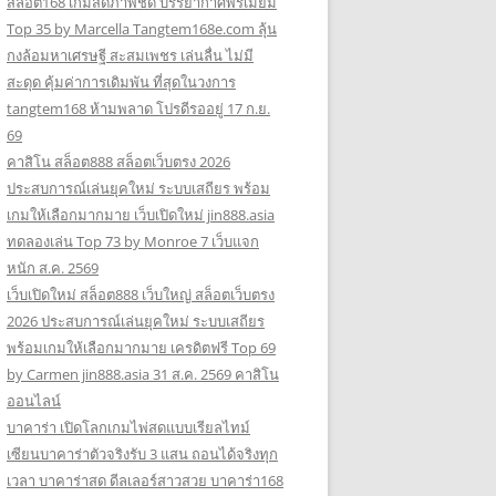
สล็อต168 เกมสดภาพชัด บรรยากาศพรีเมียม
Top 35 by Marcella Tangtem168e.com ลุ้น
กงล้อมหาเศรษฐี สะสมเพชร เล่นลื่น ไม่มี
สะดุด คุ้มค่าการเดิมพัน ที่สุดในวงการ
tangtem168 ห้ามพลาด โปรดีรออยู่ 17 ก.ย.
69
คาสิโน สล็อต888 สล็อตเว็บตรง 2026
ประสบการณ์เล่นยุคใหม่ ระบบเสถียร พร้อม
เกมให้เลือกมากมาย เว็บเปิดใหม่ jin888.asia
ทดลองเล่น Top 73 by Monroe 7 เว็บแจก
หนัก ส.ค. 2569
เว็บเปิดใหม่ สล็อต888 เว็บใหญ่ สล็อตเว็บตรง
2026 ประสบการณ์เล่นยุคใหม่ ระบบเสถียร
พร้อมเกมให้เลือกมากมาย เครดิตฟรี Top 69
by Carmen jin888.asia 31 ส.ค. 2569 คาสิโน
ออนไลน์
บาคาร่า เปิดโลกเกมไพ่สดแบบเรียลไทม์
เซียนบาคาร่าตัวจริงรับ 3 แสน ถอนได้จริงทุก
เวลา บาคาร่าสด ดีลเลอร์สาวสวย บาคาร่า168