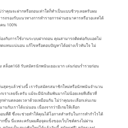
่ว่าคุณจะฝากหรือถอนเท่าใดก็ทำเป็นแบบชิวๆเลยครับผม
สามารถรองรับแนวทางการทำรายการผ่านธนาคารหรือวอเลทได้
ทุกคน 100%
ยวข้องกับการใช้งานระบบฝากถอน คุณสามารถติดต่อกับแอดไม่
ดแทนแน่นอน แก้ไขหรือตอบปัญหาได้อย่างเร็วทันใจ ไม่
ตรง สล็อต168 รับสมัครนักพนันเยอะมาก เล่นก่อนร่ำรวยก่อน
นสุดๆแล้วช่วงนี้ เรารับสมัครสมาชิกใหม่หรือนักพนันจำนวน
เราเลยจ๊ะครับ แม้จะมีนักเดิมพันมากไม่น้อยเลยทีเดียวที่
ทุกท่านตลอดเวลาด้วยเหมือนกัน ไม่ว่าคุณจะเลือกเล่นเกม
นานกับเราได้แน่นอน เนื่องจากว่ามีเกมให้เลือก
นที่ดี ซึ่งจะช่วยทำให้คุณได้โอกาสสำหรับในการทำกำไรได้
ากขึ้น นี่แหละครับผมคือจุดแข็งของเว็บไซต์ตรงไม่ผ่าน
งก่อน สมัครเป็นสมาชิกใหม่ได้แล้ววันนี้ สมัครฟรี! สมัครเลย!