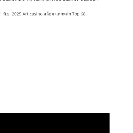
 มิ.ย. 2025 Art casino สล็อต แตกหนัก Top 68