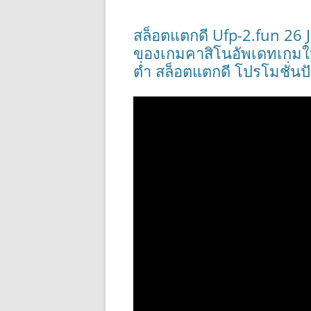
สล็อตแตกดี Ufp-2.fun 26 
ของเกมคาสิโนอัพเดทเกมให
ต่ำ สล็อตแตกดี โปรโมชั่นป