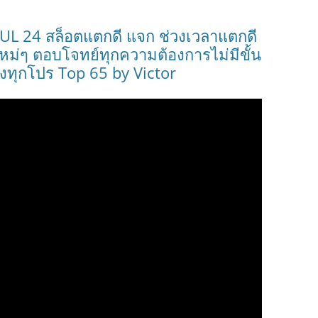
JUL 24 สล็อตแตกดี แจก ช่วงเวลาแตกดี
ม่ๆ ตอบโจทย์ทุกความต้องการไม่มีขั้น
ังทุกโปร Top 65 by Victor