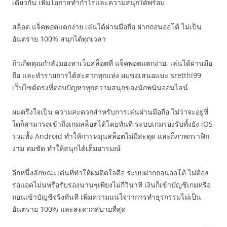
เดียวกัน เพิ่มโอกาสทำกำไรและความสนุกได้พร้อม
สล็อต แจ็คพอตแตกง่าย เล่นได้ผ่านมือถือ ฝากถอนออโต้ ไม่เป็น
อันตราย 100% สนุกได้ทุกเวลา
ถ้าเกิดคุณกำลังมองหาเว็บสล็อตที่ แจ็คพอตแตกง่าย, เล่นได้ผ่านมือ
ถือ และทำรายการได้สะดวกทุกแห่ง ผมขอเสนอแนะ sretthi99
เว็บไซต์ตรงที่ตอบปัญหาทุกความสนุกของนักพนันออนไลน์
ผมตรึงใจเป็น ความสะดวกสำหรับการเล่นผ่านมือถือ ไม่ว่าจะอยู่ที่
ใดก็สามารถเข้าถึงเกมสล็อตได้โดยทันที ระบบเกมรองรับทั้งยัง iOS
รวมทั้ง Android ทำให้การหมุนสล็อตไม่มีสะดุด และก็ภาพกราฟิก
งาม คมชัด ทำให้สนุกได้เต็มอารมณ์
อีกหนึ่งลักษณะเด่นที่ทำให้ผมติดใจคือ ระบบฝากถอนออโต้ ไม่ต้อง
รอแอดไม่นหรือรับรองนานๆเพียงไม่กี่วินาที เงินก็เข้าบัญชีเกมหรือ
ถอนเข้าบัญชีจริงทันที เพิ่มความแน่ใจว่าการทำธุรกรรมไม่เป็น
อันตราย 100% และสะดวกสบายที่สุด