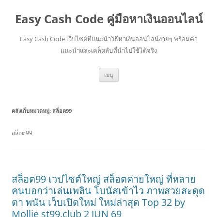
Easy Cash Code คู่มือหาเงินออนไลน์
Easy Cash Code เว็บไซต์ที่แนะนำวิธีหาเงินออนไลน์ง่ายๆ พร้อมคำ
แนะนำและเคล็ดลับที่นำไปใช้ได้จริง
ข้าม
เมนู
ไป
ยัง
เนื้อหา
คลังเก็บหมวดหมู่:
สล็อต99
สล็อต99
สล็อต99 เวปไซต์ใหญ่ สล็อตค่ายใหญ่ ที่หลาย
คนบอกว่าเล่นเพลิน โบนัสเข้าไว ภาพสวยสะดุด
ตา พนัน เว็บเปิดใหม่ ใหม่ล่าสุด Top 32 by
Mollie st99.club 2 JUN 69