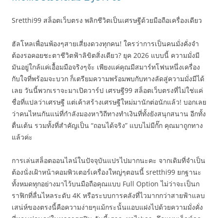
Sretthi99 สล็อตเว็บตรง พลิกชีวิตเป็นเศรษฐีด้วยมือถือเครื่องเดียว
ฮัลโหลเพื่อนพ้องๆสายเสี่ยงดวงทุกคน! ใครว่าการเป็นคนมั่งคั่งจำ
ต้องรอคอยชะตาชีวิตฟ้าลิขิตสิ่งเดียว? ยุค 2026 แบบนี้ ความมั่งมี
มันอยู่ใกล้แค่เอื้อมมือจริงๆจ้ะ เพียงแค่คุณมีสมาร์ทโฟนหนึ่งเครื่อง
กับใจที่พร้อมจะบวก ก็เตรียมความพร้อมพบกับทางลัดสู่ความมั่งมีได้
เลย วันนี้พวกเราจะมาเปิดวาร์ป เศรษฐี99 สล็อตเว็บตรงที่ไม่ใช่แค่
ชื่อที่แปลว่าเศรษฐี แต่เค้าสร้างเศรษฐีใหม่มานักต่อนักแล้ว! บอกเลย
ว่าคนไหนกันแน่ที่กำลังมองหาวิถีทางทำเงินที่ทั้งยังสนุกสนาน อีกทั้ง
ตื่นเต้น รวมทั้งที่สำคัญเป็น “ถอนได้จริง” แบบไม่มีกั๊ก คุณมาถูกทาง
แล้วค่ะ
การเล่นสล็อตออนไลน์ในปัจจุบันแปรไปมากนะคะ จากเดิมที่จำเป็น
ต้องนั่งเฝ้าหน้าคอมพิวเตอร์เครื่องใหญ่ๆตอนนี้ sretthi99 ยกฐานะ
ทั้งหมดทุกอย่างมาไว้บนมือถือคุณแบบ Full Option ไม่ว่าจะเป็นก
ราฟิกที่ลื่นไหลระดับ 4K หรือระบบการคลังที่ไวมากกว่าสายฟ้าแลบ
เสน่ห์ของตรงนี้คือความง่ายๆแม้กระนั้นแอบแฝงไปด้วยความมั่งคั่ง