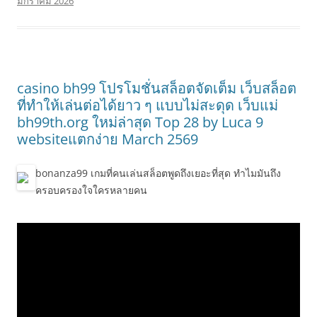
มกราคม 2026
casino bh99 โปรโมชั่นสล็อตจัดเต็ม เว็บสล็อต
ที่ทำให้เล่นต่อได้ยาว ๆ แบบไม่สะดุด เว็บแม่
bh99th.org ใหม่ล่าสุด Top 28 by Luca 9
websiteแตกง่าย March 2569
bonanza99 เกมที่คนเล่นสล็อตพูดถึงเยอะที่สุด ทำไมมันถึง
ครอบครองใจใครหลายคน