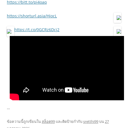
https://bitt.to/pi4oaq
https://shorturl.asia/HiocL
https://t.co/0GCRz6Dcj2
…
ข้อความนี้ถูกเขียนใน
สล็อต99
และติดป้ายกำกับ
sretthi99
บน
27