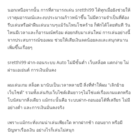
นอกเหนือจากนั้น การที่สามารถเล่น sretthi99 ได้ทุกเมื่อยังช่วยให้
เราคุมอารมณ์และงบประมาณก้าวหน้าขึ้น ไม่มีความจำเป็นที่ต้อง
รีบเล่นหรือฝ่าฝืนเล่นนานๆแม้วันไหนโชคร้าย ก็พักได้โดยทันที วัน
ไหนมีเวลาและก็อารมณ์พร้อม ค่อยกลับมาเล่นใหม่ การเล่นอย่างนี้
จากประสบการณ์ของผม ช่วยให้เสียเงินลดน้อยลงและสนุกสนาน
เพิ่มขึ้นเรื่อยๆ
sretthi99 ฝาก-ถอนระบบ Auto ไม่มีขั้นต่ำ เว็บสล็อต แตกง่าย ไม่
ผ่านเอเย่นต์ การเงินมั่นคง
ผมเล่นเกม สล็อต มานับเป็นเวลาหลายปี สิ่งที่ทำให้ผม “เลิกย้าย
เว็บไซต์” รวมทั้งเล่นกับเว็บไซต์เดิมยาวๆไม่ใช่แค่เรื่องเกมแตกหรือ
โบนัสมากสิ่งเดียว แม้กระนั้นคือ ระบบฝาก-ถอนออโต้ที่เสถียร ไม่มี
อย่างต่ำ และการเงินมั่นคงจริง
เพราะแม้กระทั่งเกมน่าเล่นเพียงใด หากฝากช้า ถอนยาก หรือมี
ปัญหาเรื่องเงิน อย่างไรก็เล่นไม่สนุก