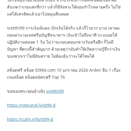
สังเกตว่าเกมแตกถี่กว่า แล้วก็มีจังหวะให้ถอนกำไรหลายครั้ง ไม่ใช่
แค่ได้เครดิตแล้วเอาไปหมุนคืนหมด
sretthi99 การเงินมั่นคง เบิกเงินได้จริง แล้วก็ไวมาก บางเวลาผม
ถอนผ่านวอเลทหรือบัญชีธนาคาร เงินเข้าไม่ถึงนาที ระบบออโต้
ปฏิบัติงานตลอด 1 วัน ไม่ว่าจะถอนตอนกลางวันหรือดึก ก็ไม่มี
ปัญหา ที่ตรงนี้สำคัญมาก ด้วยเหตุว่ามันทำให้เกิดความรู้สึกว่าเงิน
ของพวกเราไม่มีอันตราย ไม่ต้องลุ้นว่าจะได้ไหมได้
สล็อตฟรี สล็อต St99d.com 10 มกราคม 2026 Arden ยืน 1 เรื่อง
เกมสล็อต สล็อตสมัครฟรี Top 76
ขอขอบพระคุณอ้างอิง
sretthi99
https://rebrand.ly/st99-d
https://cutly.info/st99-d