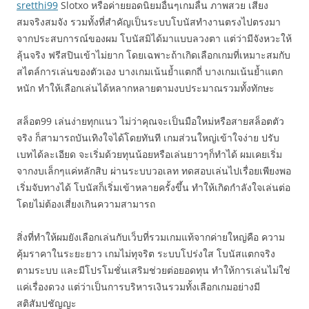
sretthi99
Slotxo หรือค่ายยอดนิยมอื่นๆเกมลื่น ภาพสวย เสียง
สมจริงสมจัง รวมทั้งที่สำคัญเป็นระบบโบนัสทำงานตรงไปตรงมา
จากประสบการณ์ของผม โบนัสมิได้มาแบบลวงตา แต่ว่ามีจังหวะให้
ลุ้นจริง ฟรีสปินเข้าไม่ยาก โดยเฉพาะถ้าเกิดเลือกเกมที่เหมาะสมกับ
สไตล์การเล่นของตัวเอง บางเกมเน้นย้ำแตกถี่ บางเกมเน้นย้ำแตก
หนัก ทำให้เลือกเล่นได้หลากหลายตามงบประมาณรวมทั้งทักษะ
สล็อต99 เล่นง่ายทุกแนว ไม่ว่าคุณจะเป็นมือใหม่หรือสายสล็อตตัว
จริง ก็สามารถบันเทิงใจได้โดยทันที เกมส่วนใหญ่เข้าใจง่าย ปรับ
เบทได้ละเอียด จะเริ่มด้วยทุนน้อยหรือเล่นยาวๆก็ทำได้ ผมเคยเริ่ม
จากงบเล็กๆแค่หลักสิบ ผ่านระบบวอเลท ทดสอบเล่นไปเรื่อยเพียงพอ
เริ่มจับทางได้ โบนัสก็เริ่มเข้าหลายครั้งขึ้น ทำให้เกิดกำลังใจเล่นต่อ
โดยไม่ต้องเสี่ยงเกินความสามารถ
สิ่งที่ทำให้ผมยังเลือกเล่นกับเว็บที่รวมเกมแท้จากค่ายใหญ่คือ ความ
คุ้มราคาในระยะยาว เกมไม่ทุจริต ระบบโปร่งใส โบนัสแตกจริง
ตามระบบ และมีโปรโมชั่นเสริมช่วยต่อยอดทุน ทำให้การเล่นไม่ใช่
แค่เรื่องดวง แต่ว่าเป็นการบริหารเงินรวมทั้งเลือกเกมอย่างมี
สติสัมปชัญญะ