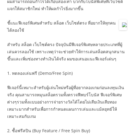
ผมสามารถถอนกำไรได้เกือบสองเท่า บวกกับโบนัสพิเศษที่เว็บไซต์
แจกให้สมาชิกใหม่ ทำให้ผลกำไรยิ่งมากขึ้น
ชี้แนะฟีเจอร์พิเศษสำหรับ สล็อต เว็บไซต์ตรง ที่อยากให้ทุกคน
ได้ลองใช้
สำหรับ สล็อต เว็บไซต์ตรง ปัจจุบันมีฟีเจอร์พิเศษหลายประเภทที่ผู้
เล่นควรลองใช้ เพราะเหตุว่าจะช่วยทำให้การเล่นสล็อตสนุกสนาน
ขึ้นและเพิ่มช่องทางทำเงินได้จริง ผมขอเสนอแนะฟีเจอร์เด่นๆ
1. ทดลองเล่นฟรี (Demo/Free Spin)
ฟีเจอร์นี้เหมาะสำหรับผู้เล่นใหม่หรือผู้ที่อยากลองเกมก่อนลงทุนเงิน
จริง คุณสามารถหมุนสล็อตรวมทั้งตรวจฟีพบร์โบนัส ฟีเจอร์พิเศษ
ต่างๆรวมทั้งแบบอย่างการจ่ายรางวัลได้โดยไม่เสียเงินเสียทอง
เหมาะมากสำหรับเพื่อการกำหนดแผนการเล่นและแม้ลยุทธ์ให้
เหมาะสมกับเกม
2. ซื้อฟรีสปิน (Buy Feature / Free Spin Buy)