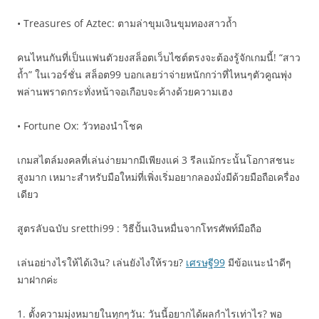
• Treasures of Aztec: ตามล่าขุมเงินขุมทองสาวถ้ำ
คนไหนกันที่เป็นแฟนตัวยงสล็อตเว็บไซต์ตรงจะต้องรู้จักเกมนี้! “สาว
ถ้ำ” ในเวอร์ชั่น สล็อต99 บอกเลยว่าจ่ายหนักกว่าที่ไหนๆตัวคูณพุ่ง
พล่านพราดกระทั่งหน้าจอเกือบจะค้างด้วยความเฮง
• Fortune Ox: วัวทองนำโชค
เกมสไตล์มงคลที่เล่นง่ายมากมีเพียงแค่ 3 รีลแม้กระนั้นโอกาสชนะ
สูงมาก เหมาะสำหรับมือใหม่ที่เพิ่งเริ่มอยากลองมั่งมีด้วยมือถือเครื่อง
เดียว
สูตรลับฉบับ sretthi99 : วิธีปั้นเงินหมื่นจากโทรศัพท์มือถือ
เล่นอย่างไรให้ได้เงิน? เล่นยังไงให้รวย?
เศรษฐี99
มีข้อแนะนำดีๆ
มาฝากค่ะ
1. ตั้งความมุ่งหมายในทุกๆวัน: วันนี้อยากได้ผลกำไรเท่าไร? พอ