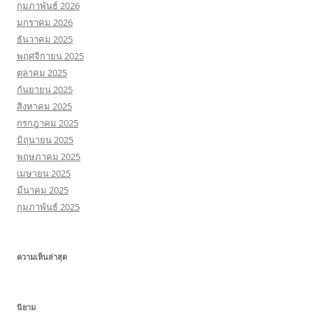
กุมภาพันธ์ 2026
มกราคม 2026
ธันวาคม 2025
พฤศจิกายน 2025
ตุลาคม 2025
กันยายน 2025
สิงหาคม 2025
กรกฎาคม 2025
มิถุนายน 2025
พฤษภาคม 2025
เมษายน 2025
มีนาคม 2025
กุมภาพันธ์ 2025
ความเห็นล่าสุด
นิยาม