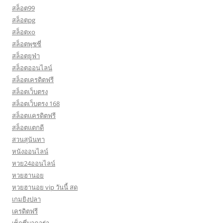
สล็อต99
สล็อตpg
สล็อตxo
สล็อตพุซซี่
สล็อตยูฟ่า
สล็อตออนไลน์
สล็อตเครดิตฟรี
สล็อตเว็บตรง
สล็อตเว็บตรง 168
สล็อตเเครดิตฟรี
สล็อตแตกดี
สวนสุนันทา
หนังออนไลน์
หวย24ออนไลน์
หวยฮานอย
หวยฮานอย vip วันนี้ สด
เกมยิงปลา
เครดิตฟรี