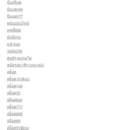
ปั่นสล็อต
ปั่นแตก66
ปั่นแตก77
พนันออนไลน์
พุซซี่888
มันนี่เกม
ยูฟ่าเบท
รอยัล558
ศูนย์รวมเกมไพ่
สมัครสมาชิก lotto432
สล็อต
สล็อต 918kiss
สล็อต168
สล็อต55
สล็อต666
สล็อต777
สล็อต888
สล็อต89
สล็อต918kiss