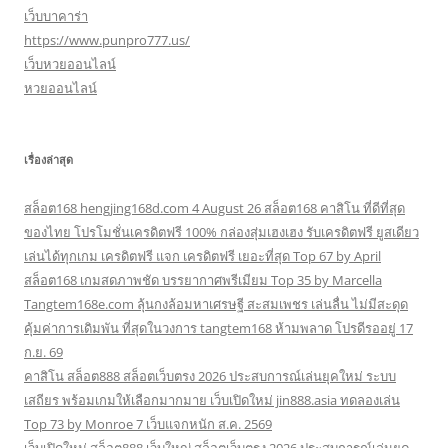
เว็บบาคาร่า
https://www.punpro777.us/
เว็บหวยออนไลน์
หวยออนไลน์
เรื่องล่าสุด
สล็อต168 hengjing168d.com 4 August 26 สล็อต168 คาสิโน ที่ดีที่สุด
ของไทย โปรโมชั่นเครดิตฟรี 100% กล่องสุ่มเฮงเฮง รับเครดิตฟรี ยูสเดียว
เล่นได้ทุกเกม เครดิตฟรี แจก เครดิตฟรี เยอะที่สุด Top 67 by April
สล็อต168 เกมสดภาพชัด บรรยากาศพรีเมียม Top 35 by Marcella
Tangtem168e.com ลุ้นกงล้อมหาเศรษฐี สะสมเพชร เล่นลื่น ไม่มีสะดุด
คุ้มค่าการเดิมพัน ที่สุดในวงการ tangtem168 ห้ามพลาด โปรดีรออยู่ 17
ก.ย. 69
คาสิโน สล็อต888 สล็อตเว็บตรง 2026 ประสบการณ์เล่นยุคใหม่ ระบบ
เสถียร พร้อมเกมให้เลือกมากมาย เว็บเปิดใหม่ jin888.asia ทดลองเล่น
Top 73 by Monroe 7 เว็บแจกหนัก ส.ค. 2569