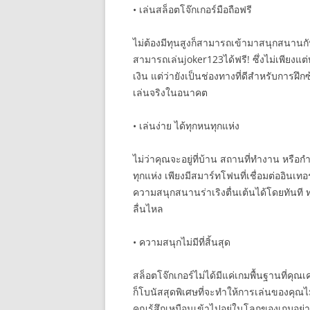
• เล่นสล็อตโจ๊กเกอร์มือถือฟรี
ไม่ต้องมีทุนสูงก็สามารถเข้ามาสนุกสนานกับ
สามารถเล่นjoker123ได้ฟรี! ซึ่งไม่เพียงแต
เงิน แต่ว่ายังเป็นช่องทางที่ดีสำหรับการ
เล่นจริงในอนาคต
• เล่นง่าย ได้ทุกหนทุกแห่ง
ไม่ว่าคุณจะอยู่ที่บ้าน สถานที่ทำงาน หรือ
ทุกแห่ง เพียงมีสมาร์ทโฟนที่เชื่อมต่ออินเทอ
ความสนุกสนานร่าเริงตื่นเต้นได้โดยทันที ท
ลื่นไหล
• ความสนุกไม่มีที่สิ้นสุด
สล็อตโจ๊กเกอร์ไม่ได้มีแค่เกมพื้นฐานที่คุณเ
ก็โบนัสสุดพิเศษที่จะทำให้การเล่นของคุณไม่ม
คุณรู้สึกเหมือนเข้าไปอยู่ในโลกของเกมอย่างยิ