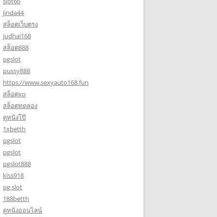
slot66
jinda44
สล็อตเว็บตรง
judhai168
สล็อต888
pgslot
pussy888
https://www.sexyauto168.fun
สล็อตxo
สล็อตทดลอง
ดูหนังโป๊
1xbetth
pgslot
pgslot
pgslot888
kiss918
pg slot
188betth
ดูหนังออนไลน์