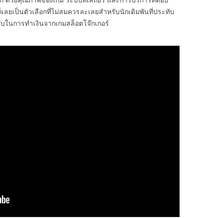
เลยเป็นตัวเลือกที่ไม่สมควรละเลยสำหรับนักเดิมพันที่ประทับ
ับในการทำเงินจากเกมสล็อตโจ๊กเกอร์