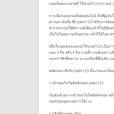
เกมสล็อตมากมายที่ โจ๊กเกอร์123 ความน
การเลือกเล่นเกมสล็อตออนไลน์ สิ่งที่ผู้เล
ความน่านับถือ ซึ่ง joker123 ได้รับการ
สำรวจระบบให้มีความยั่งยืนแล้วก็ไม่มีอันตร
เป็นไปโดยความเป็นธรรม แล้วก็ได้โอกาสช
หนึ่งในจุดเด่นของเกมโจ๊กเกอร์123 เป็นกา
แบบ 3 รีล หรือ 5 รีล รวมทั้ง เกมยิงปลา แ
ของกราฟิกที่งดงาม ระบบเสียงที่ตื่นเต้น 
สมัครสมาชิกกับ Joker123 นั้นง่ายและก็สบา
1.เข้าชมเว็บไซต์หลักของ Joker123
เริ่มต้นด้วยการเข้าชมเว็บไซต์หลักของ สล็อ
รองรับทุกอุปกรณ์การใช้งาน
2.คลิกที่ปุ่มลงทะเบียน