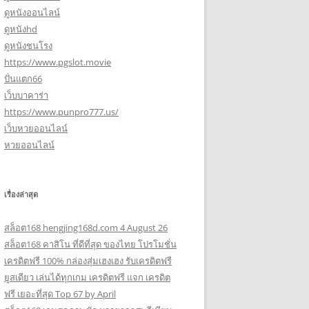
ดูหนังออนไลน์
ดูหนังhd
ดูหนังชนโรง
https://www.pgslot.movie
ปั่นแตก66
เว็บบาคาร่า
https://www.punpro777.us/
เว็บหวยออนไลน์
หวยออนไลน์
เรื่องล่าสุด
สล็อต168 hengjing168d.com 4 August 26
สล็อต168 คาสิโน ที่ดีที่สุด ของไทย โปรโมชั่น
เครดิตฟรี 100% กล่องสุ่มเฮงเฮง รับเครดิตฟรี
ยูสเดียว เล่นได้ทุกเกม เครดิตฟรี แจก เครดิต
ฟรี เยอะที่สุด Top 67 by April