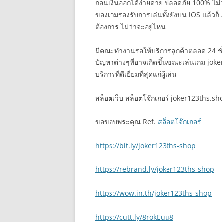
ถอนเงินออกได้ง่ายดาย ปลอดภัย 100% ไม่ว่
ของเกมรองรับการเล่นทั้งยังบน iOS แล้วก็ A
ต้องการ ไม่ว่าจะอยู่ไหน
มีคณะทำงานรอให้บริการลูกค้าตลอด 24 ชั่
ปัญหาต่างๆที่อาจเกิดขึ้นขณะเล่นเกม joke
บริการที่ดีเยี่ยมที่สุดแก่ผู้เล่น
สล็อตเว็บ สล็อตโจ๊กเกอร์ joker123ths.sh
ขอขอบพระคุณ Ref.
สล็อตโจ๊กเกอร์
https://bit.ly/joker123ths-shop
https://rebrand.ly/joker123ths-shop
https://wow.in.th/joker123ths-shop
https://cutt.ly/8rokEuu8