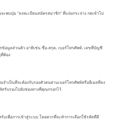
คุณจะพบปุ่ม “ลงทะเบียนสมัครสมาชิก” ที่แจ่มกระจ่าง กดเข้าไป
อมูลส่วนตัว อาทิเช่น ชื่อ-สกุล, เบอร์โทรศัพท์, เลขที่บัญชี
ี่ต้อง
จำเป็นที่จะต้องรับรองตัวตนผ่านเบอร์โทรศัพท์หรืออีเมลที่ลง
ัสรับรองไปยังช่องทางที่คุณกรอกไว้
หรับเพื่อการเข้าสู่ระบบ โดยควรที่จะทำการเลือกใช้รหัสที่มี