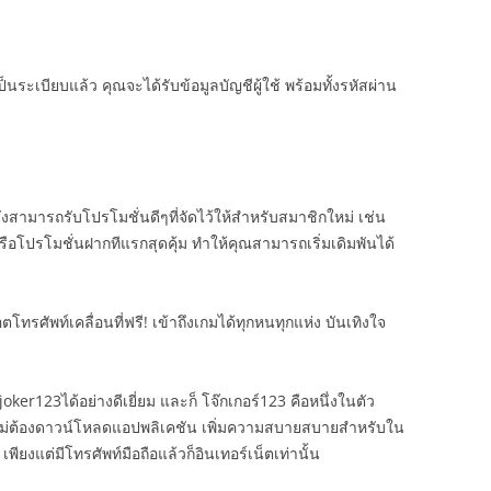
็นระเบียบแล้ว คุณจะได้รับข้อมูลบัญชีผู้ใช้ พร้อมทั้งรหัสผ่าน
ยังสามารถรับโปรโมชั่นดีๆที่จัดไว้ให้สำหรับสมาชิกใหม่ เช่น
ือโปรโมชั่นฝากทีแรกสุดคุ้ม ทำให้คุณสามารถเริ่มเดิมพันได้
อตโทรศัพท์เคลื่อนที่ฟรี! เข้าถึงเกมได้ทุกหนทุกแห่ง บันเทิงใจ
oker123ได้อย่างดีเยี่ยม และก็ โจ๊กเกอร์123 คือหนึ่งในตัว
ี่ไม่ต้องดาวน์โหลดแอปพลิเคชัน เพิ่มความสบายสบายสำหรับใน
เพียงแต่มีโทรศัพท์มือถือแล้วก็อินเทอร์เน็ตเท่านั้น