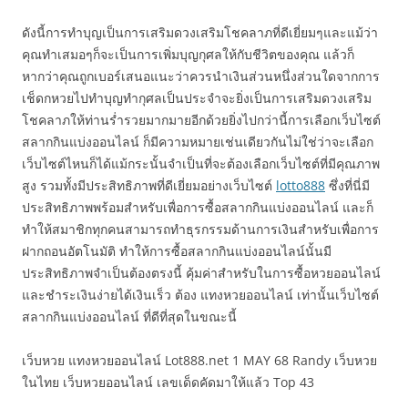
ดังนี้การทำบุญเป็นการเสริมดวงเสริมโชคลาภที่ดีเยี่ยมๆและแม้ว่า
คุณทำเสมอๆก็จะเป็นการเพิ่มบุญกุศลให้กับชีวิตของคุณ แล้วก็
หากว่าคุณถูกเบอร์เสนอแนะว่าควรนำเงินส่วนหนึ่งส่วนใดจากการ
เช็ดกหวยไปทำบุญทำกุศลเป็นประจำจะยิ่งเป็นการเสริมดวงเสริม
โชคลาภให้ท่านร่ำรวยมากมายอีกด้วยยิ่งไปกว่านี้การเลือกเว็บไซต์
สลากกินแบ่งออนไลน์ ก็มีความหมายเช่นเดียวกันไม่ใช่ว่าจะเลือก
เว็บไซต์ไหนก็ได้แม้กระนั้นจำเป็นที่จะต้องเลือกเว็บไซต์ที่มีคุณภาพ
สูง รวมทั้งมีประสิทธิภาพที่ดีเยี่ยมอย่างเว็บไซต์
lotto888
ซึ่งที่นี่มี
ประสิทธิภาพพร้อมสำหรับเพื่อการซื้อสลากกินแบ่งออนไลน์ และก็
ทำให้สมาชิกทุกคนสามารถทำธุรกรรมด้านการเงินสำหรับเพื่อการ
ฝากถอนอัตโนมัติ ทำให้การซื้อสลากกินแบ่งออนไลน์นั้นมี
ประสิทธิภาพจำเป็นต้องตรงนี้ คุ้มค่าสำหรับในการซื้อหวยออนไลน์
และชำระเงินง่ายได้เงินเร็ว ต้อง แทงหวยออนไลน์ เท่านั้นเว็บไซต์
สลากกินแบ่งออนไลน์ ที่ดีที่สุดในขณะนี้
เว็บหวย แทงหวยออนไลน์ Lot888.net 1 MAY 68 Randy เว็บหวย
ในไทย เว็บหวยออนไลน์ เลขเด็ดคัดมาให้แล้ว Top 43