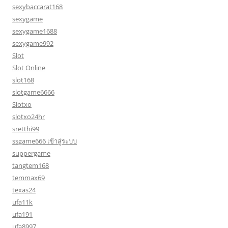
sexybaccarat168
sexygame
sexygame1688
sexygame992
Slot
Slot Online
slot168
slotgame6666
Slotxo
slotxo24hr
sretthi99
ssgame666 เข้าสู่ระบบ
suppergame
tangtem168
temmax69
texas24
ufa11k
ufa191
ufa8997