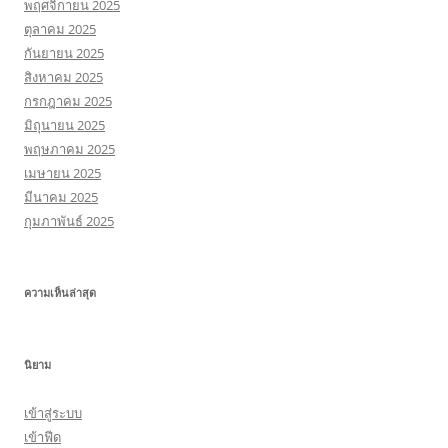
พฤศจิกายน 2025
ตุลาคม 2025
กันยายน 2025
สิงหาคม 2025
กรกฎาคม 2025
มิถุนายน 2025
พฤษภาคม 2025
เมษายน 2025
มีนาคม 2025
กุมภาพันธ์ 2025
ความเห็นล่าสุด
นิยาม
เข้าสู่ระบบ
เข้าฟีด