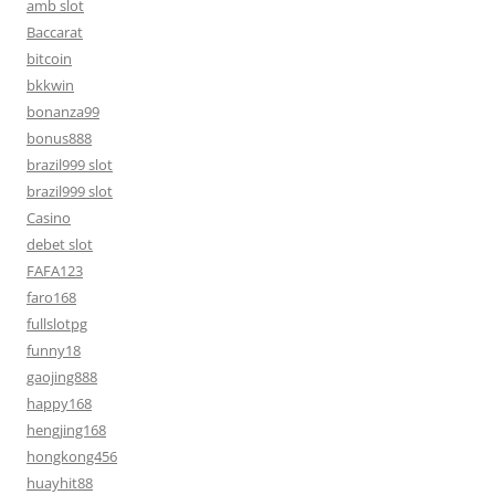
amb slot
Baccarat
bitcoin
bkkwin
bonanza99
bonus888
brazil999 slot
brazil999 slot
Casino
debet slot
FAFA123
faro168
fullslotpg
funny18
gaojing888
happy168
hengjing168
hongkong456
huayhit88