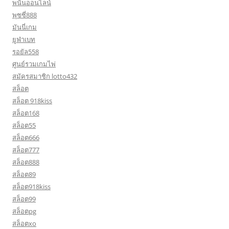
พนันออนไลน์
พุซซี่888
มันนี่เกม
ยูฟ่าเบท
รอยัล558
ศูนย์รวมเกมไพ่
สมัครสมาชิก lotto432
สล็อต
สล็อต 918kiss
สล็อต168
สล็อต55
สล็อต666
สล็อต777
สล็อต888
สล็อต89
สล็อต918kiss
สล็อต99
สล็อตpg
สล็อตxo