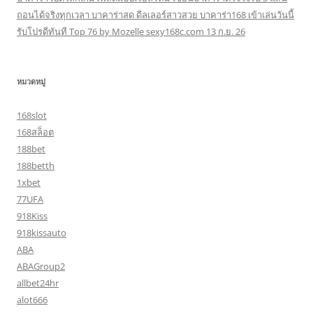
ถอนได้จริงทุกเวลา บาคาร่าสด ดีลเลอร์สาวสวย บาคาร่า168 เข้าเล่นวันนี้
รับโปรดีทันที Top 76 by Mozelle sexy168c.com 13 ก.ย. 26
หมวดหมู่
168slot
168สล็อต
188bet
188betth
1xbet
77UFA
918Kiss
918kissauto
ABA
ABAGroup2
allbet24hr
alot666