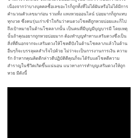
เนื่องจากว่าบางบุคคลซื้อเลขอะไรก็ถูกทั้งที่ไม่ได้ฝันหรือไม่ได้มีการ
คำนวณตัวเลขมาก่อน รวมทั้ง แทงหวยออนไลน์ บ่อยมากก็ถูกแทบ
ทุกงวด ซึ่งคนรุ่นเก่าเช้าใจกันว่าคนดวงโชคดีถูกหวยบ่อยและก็ไป
ถึงเป้าหมายในด้านโชคลาภนั้น เป็นคนที่มีบุญมีบุญบารมี โดยเหตุ
นั้นถ้าคุณอยากถูกหวยบ่อยมาก ต้องทำบุญทำทานเสริมดวงซึ่งเป็น
สิ่งที่ดีนอกจากจะเสริมดวงให้โชคดีปังในด้านโชคลาภแล้วในด้าน
อื่นๆก็จะบรรลุผลสำเร็จไปด้วย ไม่ว่าจะเป็นการงานการเงิน ความ
รัก ถ้าหากคุณคิดดีกล่าวดีปฏิบัติดีคุณก็จะได้รับแต่โชคดีความ
สำราญในชีวิตเกิดขึ้นแน่นอน แนวทางการทำบุญเสริมดวงให้ถูก
หวย มีดังนี้