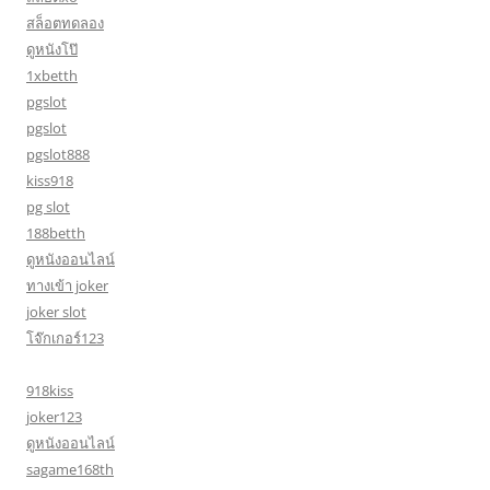
สล็อตทดลอง
ดูหนังโป๊
1xbetth
pgslot
pgslot
pgslot888
kiss918
pg slot
188betth
ดูหนังออนไลน์
ทางเข้า joker
joker slot
โจ๊กเกอร์123
918kiss
joker123
ดูหนังออนไลน์
sagame168th