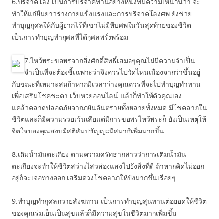
6.บริจาคโลง เป็นการบริจาคทานอย่างหนึ่งที่มีความเห็นกันว่า จะ
ทำให้แก่ยืนยาวร่างกายแข็งแรงและการบริจาคโลงศพ ยังช่วย
ทำบุญกุศลให้กับผู้ยากไร้ที่เขาไม่มีหีบศพในวันสุดท้ายของชีวิต
เป็นการทำบุญทำกุศลที่ได้กุศลพรั่งพร้อม
7.ไหว้พระขอพรจากสิ่งศักดิ์สิทธิ์เสมอๆคุณไม่มีความจำเป็น
จำเป็นที่จะต้องชี้เฉพาะว่าจึงควรไปวัดไหนเนื่องจากว่าขึ้นอยู่
กับขณะที่เหมาะสมถ้าหากมีเวลาว่างคุณควรที่จะไปทำบุญทำทาน
เพื่อเสริมโชคชะตา เว็บหวยออนไลน์ แล้วก็ทำให้ตัวคุณเอง
แคล้วคลาดปลอดภัยจากภยันอันตรายทั้งหลายทั้งหมด มีโชคลาภใน
ชีวิตและก็มีความรวยเว้นเสียแต่มีการขอพรไหว้พระก็ ยังเป็นเหตุให้
จิตใจของคุณสงบมีสติสัมปชัญญะมีสมาธิเพิ่มมากขึ้น
8.เติมน้ำมันตะเกียง ตามความศรัทธากล่าวว่าการเติมน้ำมัน
ตะเกียงจะทำให้ชีวิตสว่างไสวส่องแสงไปยังสิ่งที่ดี ถ้าหากคิดไม่ออก
อยู่ก็จะเจอทางออก เสริมดวงโชคลาภให้ปังมากขึ้นเรื่อยๆ
9.ทำบุญทำกุศลถวายสังฆทาน เป็นการทำบุญสุนทานต่อยอดให้ชีวิต
ของคุณร่มเย็นเป็นสุขแล้วก็มีความสุขในชีวิตมากเพิ่มขึ้น