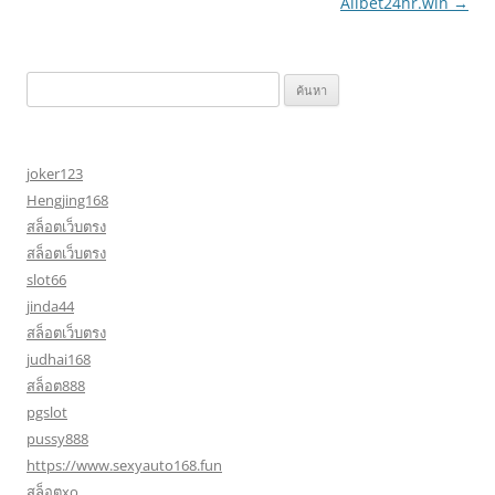
Allbet24hr.win
→
ค้นหา
สำหรับ:
joker123
Hengjing168
สล็อตเว็บตรง
สล็อตเว็บตรง
slot66
jinda44
สล็อตเว็บตรง
judhai168
สล็อต888
pgslot
pussy888
https://www.sexyauto168.fun
สล็อตxo