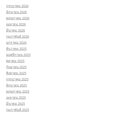
กรกฎาคม 2026
มิถุนายน 2026
พฤษภาคม 2026
เมษายน 2026
มีนาคม 2026
กุมภาพันธ์ 2026
มกราคม 2026
ธันวาคม 2025
พฤศจิกายน 2025
ตุลาคม 2025
กันยายน 2025
สิงหาคม 2025
กรกฎาคม 2025
มิถุนายน 2025
พฤษภาคม 2025
เมษายน 2025
มีนาคม 2025
กุมภาพันธ์ 2025