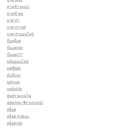
ทางเข้า live22
ทางเข้าpg
บาคาร่า
บาคาร่า168
บาคาร่าออนไลน์
ปั่นสล็อต
ปั่นแตก66
ปั่นแตก77
พนันออนไลน์
พุซซี่888
มันนี่เกม
ยูฟ่าเบท
รอยัล558
ศูนย์รวมเกมไพ่
สมัครสมาชิก lotto432
สล็อต
สล็อต 918kiss
สล็อต168