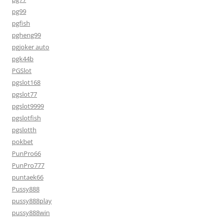
pg99
pgfish
pgheng99
pgjoker auto
pgk44b
PGSlot
pgslot168
pgslot77
pgslot9999
pgslotfish
pgslotth
pokbet
PunPro66
PunPro777
puntaek66
Pussy888
pussy888play
pussy888win