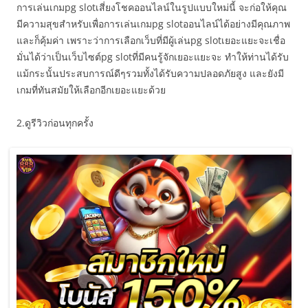
การเล่นเกมpg slotเสี่ยงโชคออนไลน์ในรูปแบบใหม่นี้ จะก่อให้คุณ
มีความสุขสำหรับเพื่อการเล่นเกมpg slotออนไลน์ได้อย่างมีคุณภาพ
และก็คุ้มค่า เพราะว่าการเลือกเว็บที่มีผู้เล่นpg slotเยอะแยะจะเชื่อ
มั่นได้ว่าเป็นเว็บไซต์pg slotที่มีคนรู้จักเยอะแยะจะ ทำให้ท่านได้รับ
แม้กระนั้นประสบการณ์ดีๆรวมทั้งได้รับความปลอดภัยสูง และยังมี
เกมที่ทันสมัยให้เลือกอีกเยอะแยะด้วย
2.ดูรีวิวก่อนทุกครั้ง