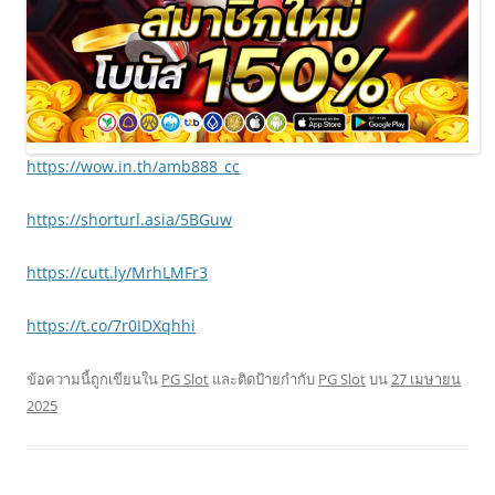
https://wow.in.th/amb888_cc
https://shorturl.asia/5BGuw
https://cutt.ly/MrhLMFr3
https://t.co/7r0IDXqhhi
ข้อความนี้ถูกเขียนใน
PG Slot
และติดป้ายกำกับ
PG Slot
บน
27 เมษายน
2025