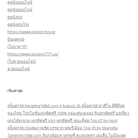
ดูหนังออนไลน์
ดูหนังออนไลน์
ดูหนังhd
ดูหนังชนโรง
https://www.pgslot.movie
ปั่นแตก66
เว็บบาคาร่า
https://www.punpro777.us/
เว็บหวยออนไลน์
หวยออนไลน์
เรื่องล่าสุด
สล็อต168 hengjing168d.com 4 August 26 สล็อต168 คาสิโน ที่ดีที่สุด
ของไทย โปรโมชั่นเครดิตฟรี 100% กล่องสุ่มเฮงเฮง รับเครดิตฟรี ยูสเดียว
เล่นได้ทุกเกม เครดิตฟรี แจก เครดิตฟรี เยอะที่สุด Top 67 by April
สล็อต168 เกมสดภาพชัด บรรยากาศพรีเมียม Top 35 by Marcella
Tangtem168e.com ลุ้นกงล้อมหาเศรษฐี สะสมเพชร เล่นลื่น ไม่มีสะดุด