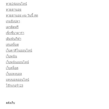
หวย24ออนไลน์
หวยฮานอย
หวยฮานอย vip วันนี้ สด
เกมยิงปลา
เครดิตฟรี
เซ็กซี่บาคาร่า
เดิมพันกีฬา
เล่นสล็อต
เว็บคาสิโนออนไลน์
เว็บพนัน
เว็บพนันออนไลน์
เว็บสล็อต
เว็บแทงบอล
แทงบอลออนไลน์
โจ๊กเกอร์123
คลังเก็บ