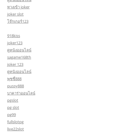
ทางเข้า joker
joker slot
โจ๊กเกอร์123
918kiss
joker123
ดูหนังออนไลน์
sagame168th
joker 123
ดูหนังออนไลน์
พุซซี่888
pussy888
บาคาร่าออนไลน์
pgslot
pg slot
pg99
fullslotpg
live22slot