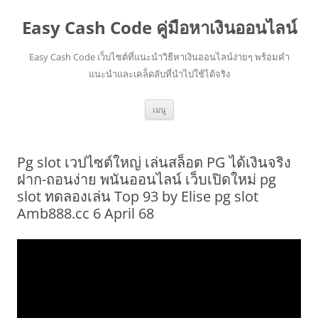
Easy Cash Code คู่มือหาเงินออนไลน์
Easy Cash Code เว็บไซต์ที่แนะนำวิธีหาเงินออนไลน์ง่ายๆ พร้อมคำ
แนะนำและเคล็ดลับที่นำไปใช้ได้จริง
ข้าม
เมนู
ไป
ยัง
เนื้อหา
Pg slot เวปไซต์ใหญ่ เล่นสล็อต PG ได้เงินจริง
ฝาก-ถอนง่าย พนันออนไลน์ เว็บเปิดใหม่ pg
slot ทดลองเล่น Top 93 by Elise pg slot
Amb888.cc 6 April 68