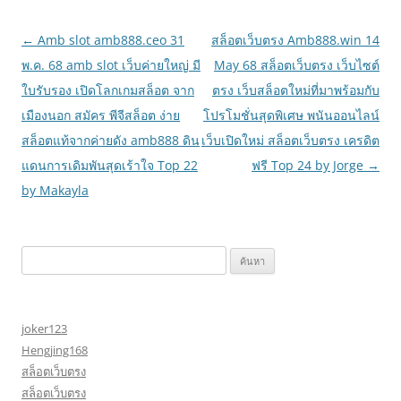
เมนู
←
Amb slot amb888.ceo 31
สล็อตเว็บตรง Amb888.win 14
นำทาง
พ.ค. 68 amb slot เว็บค่ายใหญ่ มี
May 68 สล็อตเว็บตรง เว็บไซต์
เรื่อง
ใบรับรอง เปิดโลกเกมสล็อต จาก
ตรง เว็บสล็อตใหม่ที่มาพร้อมกับ
เมืองนอก สมัคร พีจีสล็อต ง่าย
โปรโมชั่นสุดพิเศษ พนันออนไลน์
สล็อตแท้จากค่ายดัง amb888 ดิน
เว็บเปิดใหม่ สล็อตเว็บตรง เครดิต
แดนการเดิมพันสุดเร้าใจ Top 22
ฟรี Top 24 by Jorge
→
by Makayla
ค้นหา
สำหรับ:
joker123
Hengjing168
สล็อตเว็บตรง
สล็อตเว็บตรง