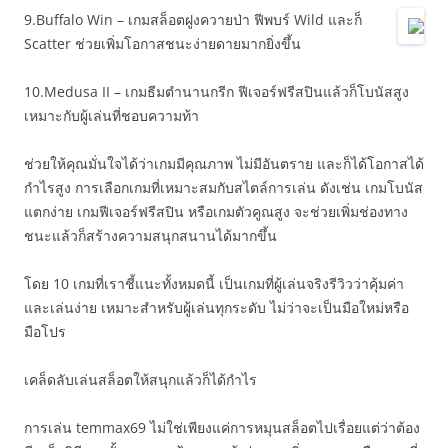
9.Buffalo Win – เกมสล็อตฝูงควายป่า ฟีพบร์ Wild และก็
Scatter ช่วยเพิ่มโอกาสชนะง่ายดายมากยิ่งขึ้น
10.Medusa II – เกมธีมตำนานกรีก ฟีเจอร์ฟรีสปินแล้วก็โบนัสสูง
เหมาะกับผู้เล่นที่ชอบความท้า
ช่วยให้คุณมั่นใจได้ว่าเกมมีคุณภาพ ไม่มีอันตราย และก็ได้โอกาสได้
กำไรสูง การเลือกเกมที่เหมาะสมกับสไตล์การเล่น ดังเช่น เกมโบนัส
แตกง่าย เกมฟีเจอร์ฟรีสปิน หรือเกมตัวคูณสูง จะช่วยเพิ่มช่องทาง
ชนะแล้วก็สร้างความสนุกสนานได้มากขึ้น
โดย 10 เกมที่เราชี้แนะทั้งหมดนี้ เป็นเกมที่ผู้เล่นจริงรีวิวว่าคุ้มค่า
และเล่นง่าย เหมาะสำหรับผู้เล่นทุกระดับ ไม่ว่าจะเป็นมือใหม่หรือ
มือโปร
เคล็ดลับเล่นสล็อตให้สนุกแล้วก็ได้กำไร
การเล่น temmax69 ไม่ใช่เพียงแค่การหมุนสล็อตไปเรื่อยแต่ว่าต้อง