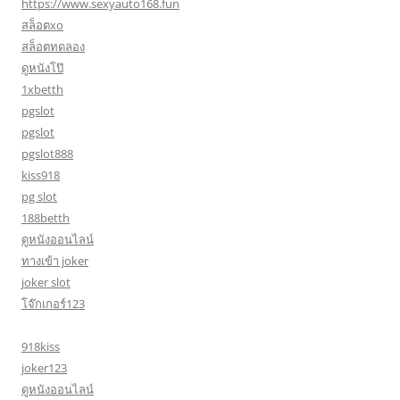
https://www.sexyauto168.fun
สล็อตxo
สล็อตทดลอง
ดูหนังโป๊
1xbetth
pgslot
pgslot
pgslot888
kiss918
pg slot
188betth
ดูหนังออนไลน์
ทางเข้า joker
joker slot
โจ๊กเกอร์123
918kiss
joker123
ดูหนังออนไลน์