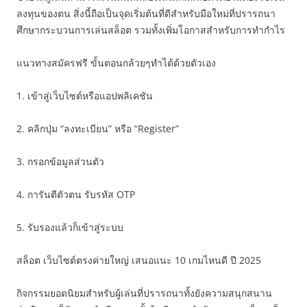
ลงทุนของตน สิ่งนี้ถือเป็นจุดเริ่มต้นที่ดีสำหรับมือใหม่ที่ปรารถนา
ศึกษากระบวนการเล่นสล็อต รวมทั้งเพิ่มโอกาสสำหรับการทำกำไร
แนวทางสมัครฟรี ขั้นตอนกล้วยๆทำได้ด้วยตัวเอง
1. เข้าสู่เว็บไซต์หรือแอปพลิเคชัน
2. คลิกปุ่ม “ลงทะเบียน” หรือ “Register”
3. กรอกข้อมูลส่วนตัว
4. การันตีตัวตน รับรหัส OTP
5. รับรองแล้วก็เข้าสู่ระบบ
สล็อต เว็บไซต์ตรงค่ายใหญ่ เสนอแนะ 10 เกมไหนดี ปี 2025
กิจกรรมยอดนิยมสำหรับผู้เล่นที่ปรารถนาทั้งยังความสนุกสนาน