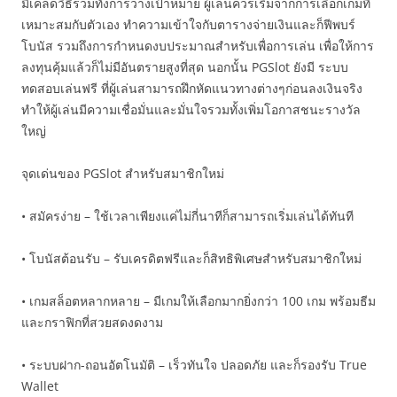
มีเคล็ดวิธีรวมทั้งการวางเป้าหมาย ผู้เล่นควรเริ่มจากการเลือกเกมที่
เหมาะสมกับตัวเอง ทำความเข้าใจกับตารางจ่ายเงินและก็ฟีพบร์
โบนัส รวมถึงการกำหนดงบประมาณสำหรับเพื่อการเล่น เพื่อให้การ
ลงทุนคุ้มแล้วก็ไม่มีอันตรายสูงที่สุด นอกนั้น PGSlot ยังมี ระบบ
ทดสอบเล่นฟรี ที่ผู้เล่นสามารถฝึกหัดแนวทางต่างๆก่อนลงเงินจริง
ทำให้ผู้เล่นมีความเชื่อมั่นและมั่นใจรวมทั้งเพิ่มโอกาสชนะรางวัล
ใหญ่
จุดเด่นของ PGSlot สำหรับสมาชิกใหม่
• สมัครง่าย – ใช้เวลาเพียงแค่ไม่กี่นาทีก็สามารถเริ่มเล่นได้ทันที
• โบนัสต้อนรับ – รับเครดิตฟรีและก็สิทธิพิเศษสำหรับสมาชิกใหม่
• เกมสล็อตหลากหลาย – มีเกมให้เลือกมากยิ่งกว่า 100 เกม พร้อมธีม
และกราฟิกที่สวยสดงดงาม
• ระบบฝาก-ถอนอัตโนมัติ – เร็วทันใจ ปลอดภัย และก็รองรับ True
Wallet