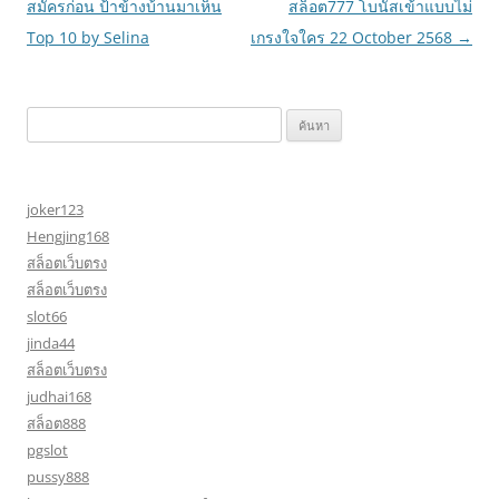
สมัครก่อน ป้าข้างบ้านมาเห็น
สล็อต777 โบนัสเข้าแบบไม่
Top 10 by Selina
เกรงใจใคร 22 October 2568
→
ค้นหา
สำหรับ:
joker123
Hengjing168
สล็อตเว็บตรง
สล็อตเว็บตรง
slot66
jinda44
สล็อตเว็บตรง
judhai168
สล็อต888
pgslot
pussy888