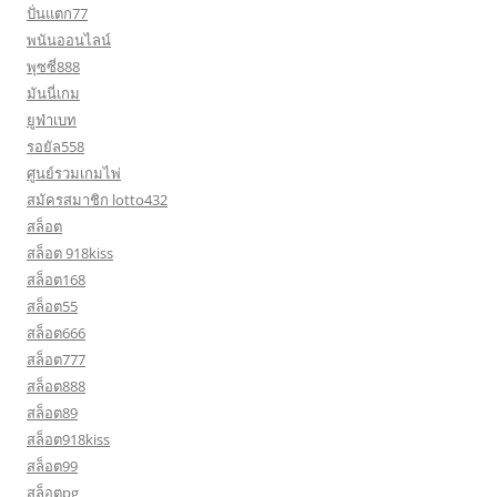
ปั่นแตก77
พนันออนไลน์
พุซซี่888
มันนี่เกม
ยูฟ่าเบท
รอยัล558
ศูนย์รวมเกมไพ่
สมัครสมาชิก lotto432
สล็อต
สล็อต 918kiss
สล็อต168
สล็อต55
สล็อต666
สล็อต777
สล็อต888
สล็อต89
สล็อต918kiss
สล็อต99
สล็อตpg