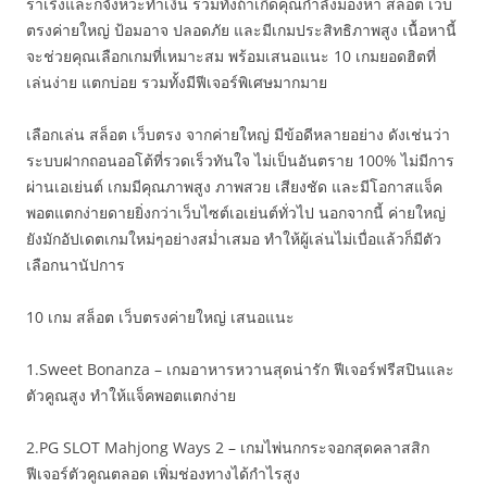
ร่าเริงและก็จังหวะทำเงิน รวมทั้งถ้าเกิดคุณกำลังมองหา สล็อต เว็บ
ตรงค่ายใหญ่ ป้อมอาจ ปลอดภัย และมีเกมประสิทธิภาพสูง เนื้อหานี้
จะช่วยคุณเลือกเกมที่เหมาะสม พร้อมเสนอแนะ 10 เกมยอดฮิตที่
เล่นง่าย แตกบ่อย รวมทั้งมีฟีเจอร์พิเศษมากมาย
เลือกเล่น สล็อต เว็บตรง จากค่ายใหญ่ มีข้อดีหลายอย่าง ดังเช่นว่า
ระบบฝากถอนออโต้ที่รวดเร็วทันใจ ไม่เป็นอันตราย 100% ไม่มีการ
ผ่านเอเย่นต์ เกมมีคุณภาพสูง ภาพสวย เสียงชัด และมีโอกาสแจ็ค
พอตแตกง่ายดายยิ่งกว่าเว็บไซต์เอเย่นต์ทั่วไป นอกจากนี้ ค่ายใหญ่
ยังมักอัปเดตเกมใหม่ๆอย่างสม่ำเสมอ ทำให้ผู้เล่นไม่เบื่อแล้วก็มีตัว
เลือกนานัปการ
10 เกม สล็อต เว็บตรงค่ายใหญ่ เสนอแนะ
1.Sweet Bonanza – เกมอาหารหวานสุดน่ารัก ฟีเจอร์ฟรีสปินและ
ตัวคูณสูง ทำให้แจ็คพอตแตกง่าย
2.PG SLOT Mahjong Ways 2 – เกมไพ่นกกระจอกสุดคลาสสิก
ฟีเจอร์ตัวคูณตลอด เพิ่มช่องทางได้กำไรสูง