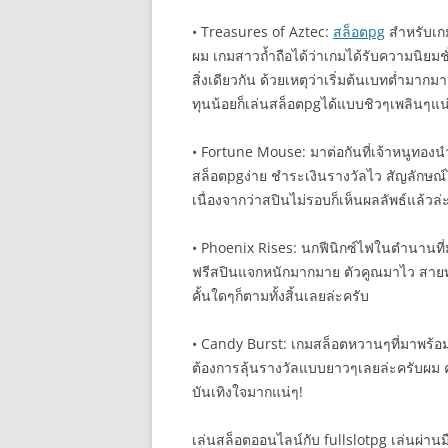
• Treasures of Aztec:
สล็อตpg
สำหรับเกม
ผม เกมสาวถ้ำถือได้ว่าเกมได้รับความนิยมชั
สิ่งเดียวกัน ด้วยเหตุว่าเริ่มต้นเบทต่ำมากมา
ทุนน้อยก็เล่นสล็อตpgได้แบบชิวๆเพลินๆแน
• Fortune Mouse: มาต่อกันที่เจ้าหนูทองน
สล็อตpgง่าย ชำระเงินรางวัลไว สัญลักษณ์
เนื่องจากว่าสปินไม่รอบก็เห็นผลลัพธ์แล้วล
• Phoenix Rises: นกฟีนิกซ์ไฟในตำนานที่มา
ฟรีสปินแจกหนักมากมาย ตัวคูณมาไว สายทุ
คั้นใดๆก็ตามทั้งสิ้นเลยล่ะครับ
• Candy Burst: เกมสล็อตหวานๆที่มาพร้อมค
ต้องการลุ้นรางวัลแบบยาวๆเลยล่ะครับผม 
บันเทิงใจมากแน่ๆ!
เล่นสล็อตออนไลน์กับ fullslotpg เล่นผ่านมื