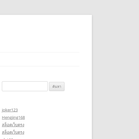
ค้นหา
สำหรับ:
joker123
Hengjing168
สล็อตเว็บตรง
สล็อตเว็บตรง