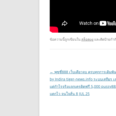
ข้อความนี้ถูกเขียนใน
สล็อตpg
และติดป้ายกำก
เมนู
←
พุซซี่888 เว็บเดียวจบ ครบทุกการเดิมพั
นำทาง
by Indira tiger-news.info ระบบเสถียร เ
เรื่อง
แต่กำไรจริงแจกเครดิตฟรี 5,000 pussy88
แตกไว จนใจสั่น 8 JUL 25