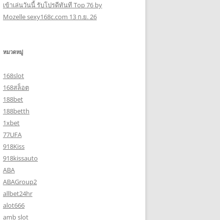
เข้าเล่นวันนี้ รับโปรดีทันที Top 76 by
Mozelle sexy168c.com 13 ก.ย. 26
หมวดหมู่
168slot
168สล็อต
188bet
188betth
1xbet
77UFA
918Kiss
918kissauto
ABA
ABAGroup2
allbet24hr
alot666
amb slot