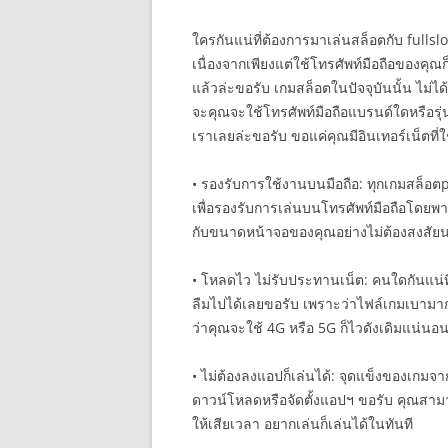
ใครกันแน่ที่ต้องการมาเล่นสล็อตกับ fullsl
เนื่องจากเพียงแต่ใช้โทรศัพท์มือถือของคุ
แล้วล่ะขอรับ เกมสล็อตในปัจจุบันนั้น ไม่ได
จะคุณจะใช้โทรศัพท์มือถือแบรนด์ใดหรือรุ
เราเลยล่ะขอรับ ขอแค่คุณมีอินเทอร์เน็ตที่
• รองรับการใช้งานบนมือถือ: ทุกเกมสล็อ
เพื่อรองรับการเล่นบนโทรศัพท์มือถือโดยพาะ
กับขนาดหน้าจอของคุณอย่างไม่ต้องสงสัย
• โหลดไว ไม่รับประทานเน็ต: คนใดกันแน่ท
ลืมไปได้เลยขอรับ เพราะว่าไฟล์เกมเบามาก
ว่าคุณจะใช้ 4G หรือ 5G ก็ไวดังเดิมแน่นอ
• ไม่ต้องลงแอปก็เล่นได้: จุดแข็งของเกมจาก
ดาวน์โหลดหรือจัดตั้งแอปฯ ขอรับ คุณสามา
ให้เสียเวลา อยากเล่นก็เล่นได้ในทันที