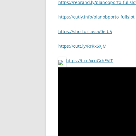
https://rebrand.ly/planobporto_fullslo
https://cutly.info/planobporto_fullslot
https://shorturl.asia/0etb5
https://cutt.ly/RrRx6XjM
https://t.co/xcuGrhEViT