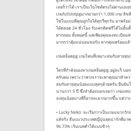
เลยก็ว่าได้ เราเป็นเว็บไซต์ตรงไม่ผ่านเอเย
เกมfullslotpgมากมายกว่า 1,000 เกม ลิขส
ใช่ในแบบที่คุณถูกใจได้ทุกวี่ทุกวัน มาพร
ได้ตลอด 24 ชั่วโมง รับเครดิตฟรีได้ไม่อั้น
ฝากถอน ทั้งหมดนี้ แค่เพียงคุณลงทะเบียนสม
มากกว่าคุ้มแน่นอนขอรับ หากคุณพร้อมแล้ว
เกมสล็อตpg เกมไหนที่เหมาะสมกับสายทุนน
ใครที่กำลังมองหาเกมสล็อตpg อยู่ล่ะก็ บอก
ครับผม เพราะว่าพวกเราจะพาคุณมาทำความรู
สมกับสายทุนน้อยแบบสุดๆด้วยครับ ยืนยันโ
นานกว่า 5 ปี ซึ่งจำต้องบอกเลยว่า เกมแทบท
ลงทุนน้อยบางทีก็อาจจะยากมากขึ้น แต่ว่าเ
• Lucky Neko: จะเรียกว่าเป็นเกมแมวกวักน
แท้จริง ธีมแมวประเทศญี่ปุ่นสุดน่ารักที่ม
96.73% เริ่มเบทต่ำได้แบบชิวๆ