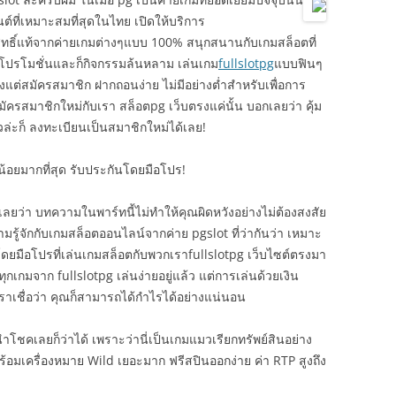
่นต์ที่เหมาะสมที่สุดในไทย เปิดให้บริการ
ิทธิ์แท้จากค่ายเกมต่างๆแบบ 100% สนุกสนานกับเกมสล็อตที่
้อมโปรโมชั่นและก็กิจกรรมล้นหลาม เล่นเกม
fullslotpg
แบบฟินๆ
ตั้งแต่สมัครสมาชิก ฝากถอนง่าย ไม่มีอย่างต่ำสำหรับเพื่อการ
ัครสมาชิกใหม่กับเรา สล็อตpg เว็บตรงแค่นั้น บอกเลยว่า คุ้ม
ล่ะก็ ลงทะเบียนเป็นสมาชิกใหม่ได้เลย!
้อยมากที่สุด รับประกันโดยมือโปร!
เลยว่า บทความในพาร์ทนี้ไม่ทำให้คุณผิดหวังอย่างไม่ต้องสงสัย
้จักกับเกมสล็อตออนไลน์จากค่าย pgslot ที่ว่ากันว่า เหมาะ
ดยมือโปรที่เล่นเกมสล็อตกับพวกเราfullslotpg เว็บไซต์ตรงมา
ุกเกมจาก fullslotpg เล่นง่ายอยู่แล้ว แต่การเล่นด้วยเงิน
ราเชื่อว่า คุณก็สามารถได้กำไรได้อย่างแน่นอน
ำโชคเลยก็ว่าได้ เพราะว่านี่เป็นเกมแมวเรียกทรัพย์สินอย่าง
าพร้อมเครื่องหมาย Wild เยอะมาก ฟรีสปินออกง่าย ค่า RTP สูงถึง