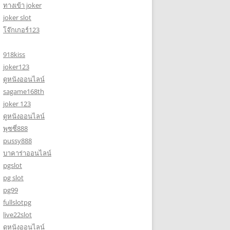
ทางเข้า joker
joker slot
โจ๊กเกอร์123
918kiss
joker123
ดูหนังออนไลน์
sagame168th
joker 123
ดูหนังออนไลน์
พุซซี่888
pussy888
บาคาร่าออนไลน์
pgslot
pg slot
pg99
fullslotpg
live22slot
ดูหนังออนไลน์