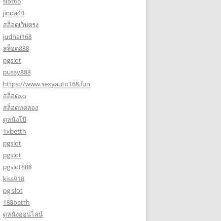
slot66
jinda44
สล็อตเว็บตรง
judhai168
สล็อต888
pgslot
pussy888
https://www.sexyauto168.fun
สล็อตxo
สล็อตทดลอง
ดูหนังโป๊
1xbetth
pgslot
pgslot
pgslot888
kiss918
pg slot
188betth
ดูหนังออนไลน์