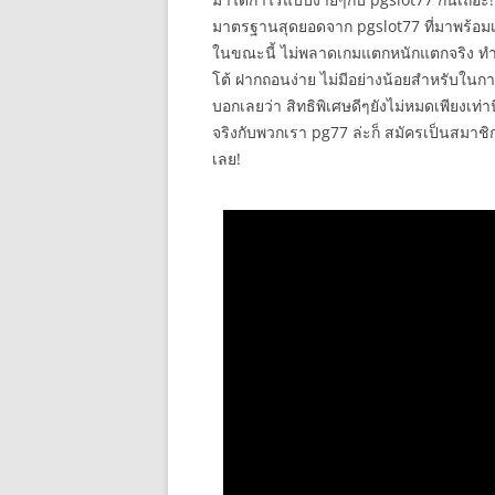
มาตรฐานสุดยอดจาก pgslot77 ที่มาพร้อมเกมส
ในขณะนี้ ไม่พลาดเกมแตกหนักแตกจริง ท
โต้ ฝากถอนง่าย ไม่มีอย่างน้อยสำหรับในก
บอกเลยว่า สิทธิพิเศษดีๆยังไม่หมดเพียงเท
จริงกับพวกเรา pg77 ล่ะก็ สมัครเป็นสมาชิ
เลย!