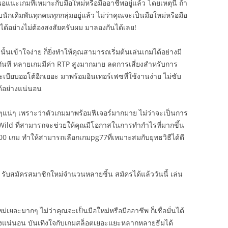
เสนอแนะเกมที่เหมาะกับมือใหม่หรือมืออาชีพอยู่แล้ว โดยเหตุนี้ ถ้า
ักเดิมพันทุกคนทุกกลุ่มอยู่แล้ว ไม่ว่าคุณจะเป็นมือใหม่หรือมือ
ด้อย่างไม่ต้องสงสัยครับผม มาลองกันได้เลย!
ั้นเข้าใจง่าย ก็ยิ่งทำให้คุณสามารถเริ่มต้นเล่นเกมได้อย่างมี
นที หลายเกมมีค่า RTP สูงมากมาย ลดการเสี่ยงสำหรับการ
เบียบออโต้อีกเยอะ มาพร้อมอินเทอร์เฟซที่ใช้งานง่าย ไม่ซับ
ด้อย่างแน่นอน
แน่ๆ เพราะว่าตัวเกมมาพร้อมฟีเจอร์มากมาย ไม่ว่าจะเป็นการ
y Wild ที่สามารถจะช่วยให้คุณมีโอกาสในการทำกำไรที่มากขึ้น
00 เกม ทำให้สามารถเลือกเกมpg77ที่เหมาะสมกับยุทธวิธีได้ดี
7 รับสมัครสมาชิกใหม่จำนวนหลายชิ้น สมัครได้แล้ววันนี้ เล่น
เยอะมากๆ ไม่ว่าคุณจะเป็นมือใหม่หรือมืออาชีพ ก็เชื่อมั่นได้
งแน่นอน บันเทิงใจกับเกมสล็อตเยอะแยะหลากหลายธีมได้