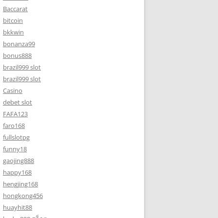
Baccarat
bitcoin
bkkwin
bonanza99
bonus888
brazil999 slot
brazil999 slot
Casino
debet slot
FAFA123
faro168
fullslotpg
funny18
gaojing888
happy168
hengjing168
hongkong456
huayhit88