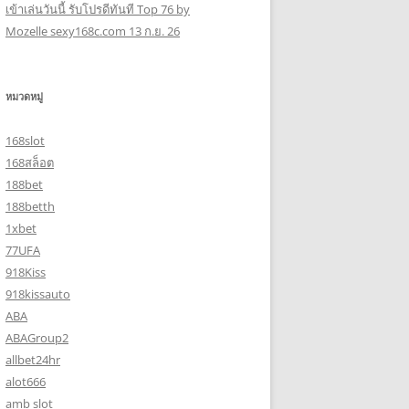
เข้าเล่นวันนี้ รับโปรดีทันที Top 76 by
Mozelle sexy168c.com 13 ก.ย. 26
หมวดหมู่
168slot
168สล็อต
188bet
188betth
1xbet
77UFA
918Kiss
918kissauto
ABA
ABAGroup2
allbet24hr
alot666
amb slot