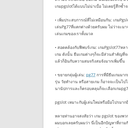
เกมpgslotได้แบบไม่น่าเบื่อ ไม่เคยรู้สึกซ้
• เพิ่มประสบการณ์ที่ไม่เหมือนกัน: เกมPg
เล่นPg77ที่แตกต่างด้วยครับผม ไม่ว่าจะม
เล่นเกมของเราทั้งมวล
• สอดคล้องกับฟีพบร์เกม: เกมPgslot77หลา
เกม ดังนั้น ธีมเกมต่างๆก็จะมีส่วนสำคัญที่จะ
แล้วก็อินกับความสมจริงสมจังมากเพิ่มขึ้น
• ขยายกลุ่มผู้เล่น:
pg77
การที่มีธีมเกมมากม
รุ่น วัยทำงาน หรือสายเกม ก็อาจจะเป็นไปได
นานัปการและก็ครอบคลุมก็จะเลือกเกมpg77
pgslot เหมาะกับผู้เล่นใหม่หรือมือโปรมาก
หลายท่านอาจสงสัยว่า เกม pgslot ของพวกเรา
ผมบอกเลยครับผมว่า นี่เป็นอีกปัญหาที่ถา