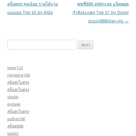
สล็อตxo ทุนน้อย รายได้งาม
พุซซี่888 สมัครเลย แจ็คพอต
แน่นอน Top 65 by Alda
กำลังจะแตก Top 51 by Dusty
pussy888play.vip
→
ค้นหา
สำหรับ:
joker123
Hengjing168
สล็อตเว็บตรง
สล็อตเว็บตรง
slot66
jinda44
สล็อตเว็บตรง
judhai168
สล็อต888
pgslot