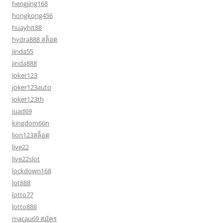
hengjing168
hongkong456
huayhit88
hydra888 สล็อต
jinda55
jinda888
Joker123
joker123auto
Joker123th
juad69
kingdom66n
lion123สล็อต
live22
live22slot
lockdown168
lot888
lotto77
lotto888
macau69 สมัคร