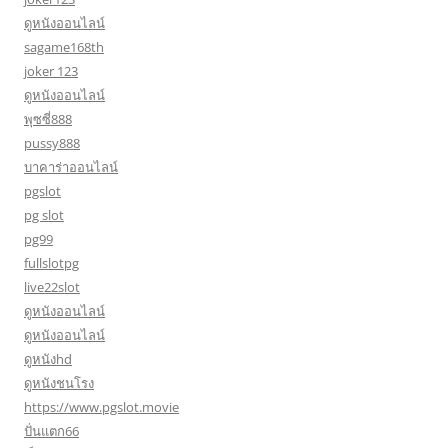
ดูหนังออนไลน์
sagame168th
joker 123
ดูหนังออนไลน์
พุซซี่888
pussy888
บาคาร่าออนไลน์
pgslot
pg slot
pg99
fullslotpg
live22slot
ดูหนังออนไลน์
ดูหนังออนไลน์
ดูหนังhd
ดูหนังชนโรง
https://www.pgslot.movie
ปั่นแตก66