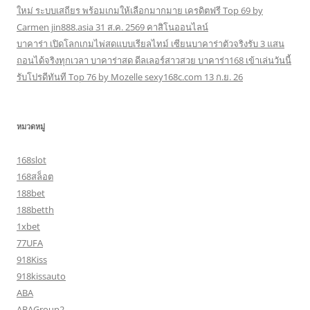
ใหม่ ระบบเสถียร พร้อมเกมให้เลือกมากมาย เครดิตฟรี Top 69 by
Carmen jin888.asia 31 ส.ค. 2569 คาสิโนออนไลน์
บาคาร่า เปิดโลกเกมไพ่สดแบบเรียลไทม์ เซียนบาคาร่าตัวจริงรับ 3 แสน
ถอนได้จริงทุกเวลา บาคาร่าสด ดีลเลอร์สาวสวย บาคาร่า168 เข้าเล่นวันนี้
รับโปรดีทันที Top 76 by Mozelle sexy168c.com 13 ก.ย. 26
หมวดหมู่
168slot
168สล็อต
188bet
188betth
1xbet
77UFA
918Kiss
918kissauto
ABA
ABAGroup2