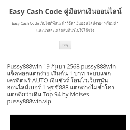
Easy Cash Code คู่มือหาเงินออนไลน์
Easy Cash Code เว็บไซต์ที่แนะนำวิธีหาเงินออนไลน์ง่ายๆ พร้อมคำ
แนะนำและเคล็ดลับที่นำไปใช้ได้จริง
ข้าม
เมนู
ไป
ยัง
เนื้อหา
Pussy888win 19 กันยา 2568 pussy888win
แจ็คพอตแตกง่าย เริ่มต้น 1 บาท ระบบแจก
เครดิตฟรี AUTO เงินชัวร์ โอนไวเว็บพนัน
ออนไลน์เบอร์ 1 พุซซี่888 แตกต่างไม่ซ้ำใคร
แตกดีกว่าเดิม Top 94 by Moises
pussy888win.vip