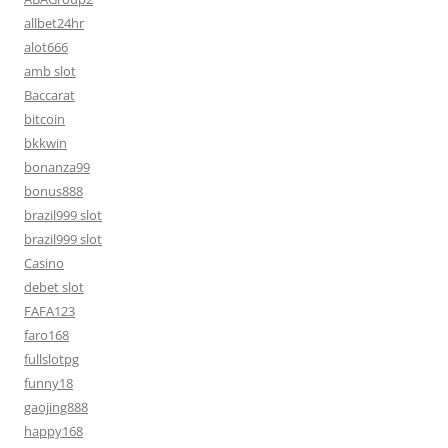
allbet24hr
alot666
amb slot
Baccarat
bitcoin
bkkwin
bonanza99
bonus888
brazil999 slot
brazil999 slot
Casino
debet slot
FAFA123
faro168
fullslotpg
funny18
gaojing888
happy168