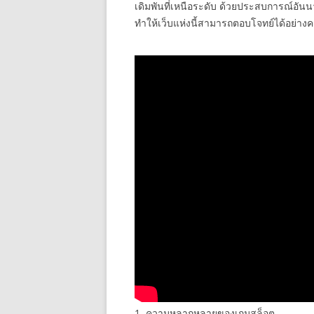
เดิมพันที่เหนือระดับ ด้วยประสบการณ์อันน
ทำให้เว็บแห่งนี้สามารถตอบโจทย์ได้อย่างค
1. ความหลากหลายของเกมสล็อต