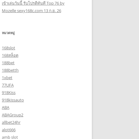
เข้าเล่นวันนี้ รับโปรดีทันที Top 76 by
Mozelle sexy168c.com 13 ก.ย. 26
หมวดหมู่
168slot
168สล็อต
188bet
188betth
1xbet
77UFA
918Kiss
918kissauto
ABA
ABAGroup2
allbet24hr
alot666
amb slot