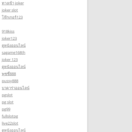
ทางเข้า joker
joker slot
โจ๊กเกอร์123
918kiss
joker123
ดูหนังออนไลน์
sagame168th
joker 123
ดูหนังออนไลน์
พุซซี่888
pussy888
บาคาร่าออนไลน์
pgslot
pg slot
pg99
fullslotpg
live22slot
ดูหนังออนไลน์