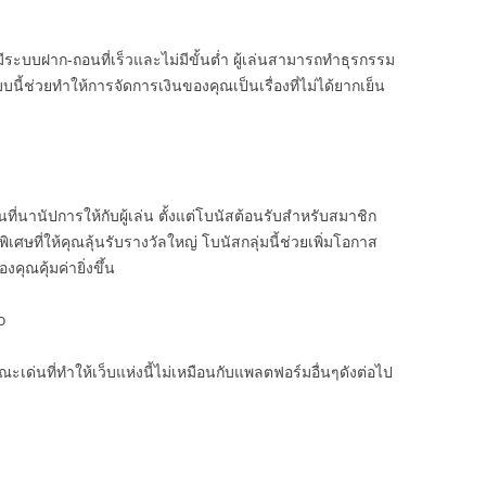
มีระบบฝาก-ถอนที่เร็วและไม่มีขั้นต่ำ ผู้เล่นสามารถทำธุรกรรม
ี้ช่วยทำให้การจัดการเงินของคุณเป็นเรื่องที่ไม่ได้ยากเย็น
นานัปการให้กับผู้เล่น ตั้งแต่โบนัสต้อนรับสำหรับสมาชิก
ศษที่ให้คุณลุ้นรับรางวัลใหญ่ โบนัสกลุ่มนี้ช่วยเพิ่มโอกาส
ุณคุ้มค่ายิ่งขึ้น
o
ณะเด่นที่ทำให้เว็บแห่งนี้ไม่เหมือนกับแพลตฟอร์มอื่นๆดังต่อไป