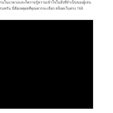
านในแวดวงและก็ความรู้ความเข้าใจในสิ่งที่จำเป็นของผู้เล่น
รบครัน นี่คือเหตุผลที่คุณควรจะเลือก สล็อตเว็บตรง 168