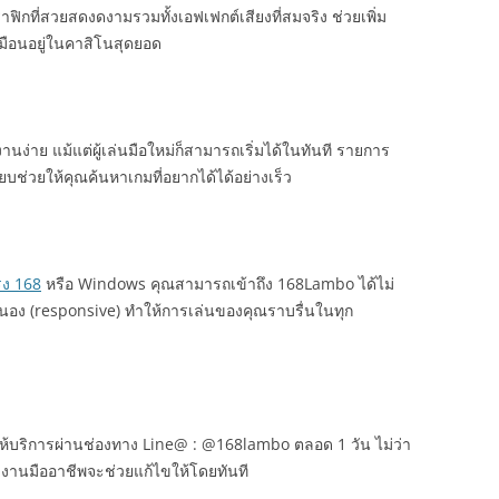
ฟิกที่สวยสดงดงามรวมทั้งเอฟเฟกต์เสียงที่สมจริง ช่วยเพิ่ม
หมือนอยู่ในคาสิโนสุดยอด
่าย แม้แต่ผู้เล่นมือใหม่ก็สามารถเริ่มได้ในทันที รายการ
ียบช่วยให้คุณค้นหาเกมที่อยากได้ได้อย่างเร็ว
รง 168
หรือ Windows คุณสามารถเข้าถึง 168Lambo ได้ไม่
อง (responsive) ทำให้การเล่นของคุณราบรื่นในทุก
้บริการผ่านช่องทาง Line@ : @168lambo ตลอด 1 วัน ไม่ว่า
านมืออาชีพจะช่วยแก้ไขให้โดยทันที