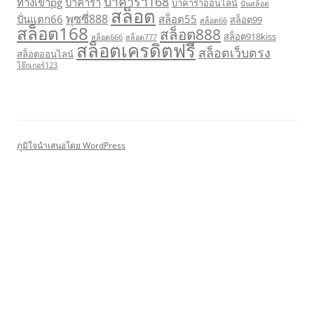
บาคาร่า168
ทางเข้าpg
บาคาร่า
บาคาร่าออนไลน์
ปั่นสล็อต
สล็อต
พุซซี่888
ปั่นแตก66
สล็อต55
สล็อต99
สล็อต66
สล็อต168
สล็อต888
สล็อต918kiss
สล็อต666
สล็อต777
สล็อตเครดิตฟรี
สล็อตเว็บตรง
สล็อตออนไลน์
โจ๊กเกอร์123
ภูมิใจนำเสนอโดย WordPress