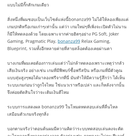
แบบไม่มีกั๊กสักเกมเดียว
สิ่งหนึ่งที่ผมชอบเป็นเว็บไซต์แห่งนี้bonanza99 ไม่ได้ให้ลองเพียงแค่
เกมปกติหรือเกมเก่าๆเท่านั้น แต่ว่า เกมใหม่ๆที่เพิ่งจะเปิดตัวไม่นาน
ก็มีให้ทดลองด้วย โดยเฉพาะจากค่ายฮิตๆอย่าง PG Soft, Joker
Gaming, Pragmatic Play,
bonanza99
Relax Gaming,
Blueprint, รวมทั้งอีกหลายค่ายที่สายสล็อตต้องเคยผ่านตา
บางเกมที่ผมเคยต้องการเล่นแต่ว่าไม่กล้าทดลองเพราะเหตุว่ากลัว
เสียเงินจริง อย่างเช่น เกมที่มีฟีพบร์ซื้อฟรีสปิน หรือเกมที่มีตัวคูณ
แบบสุ่มสูงๆพอได้มาลองฟรีจากที่นี่ มันทำให้มีความรู้สึกว่า ได้เห็น
ระบบเกมก่อนว่าถูกใจไหม ใช่แนวเราหรือเปล่า และก็หลังจากนั้น
จึงค่อยตัดสินใจว่าจะเติมเงินดีไหม
ระบบการแสดงผล bonanza99 ในโหมดทดสอบเล่นที่ลื่นไหล
เสมือนตัวเกมจริงทุกสิ่ง
บอกตามจริงว่าตอนต้นผมมีความคิดว่าระบบทดสอบเล่นคงจะตัด
อะไรหลายสิ่งหลายอย่างออก ตัวอย่างเช่น ภาพคงจะไม่คม ฟีเจอร์