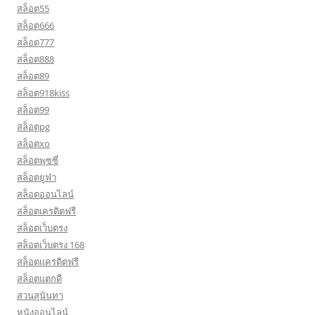
สล็อต55
สล็อต666
สล็อต777
สล็อต888
สล็อต89
สล็อต918kiss
สล็อต99
สล็อตpg
สล็อตxo
สล็อตพุซซี่
สล็อตยูฟ่า
สล็อตออนไลน์
สล็อตเครดิตฟรี
สล็อตเว็บตรง
สล็อตเว็บตรง 168
สล็อตเเครดิตฟรี
สล็อตแตกดี
สวนสุนันทา
หนังออนไลน์