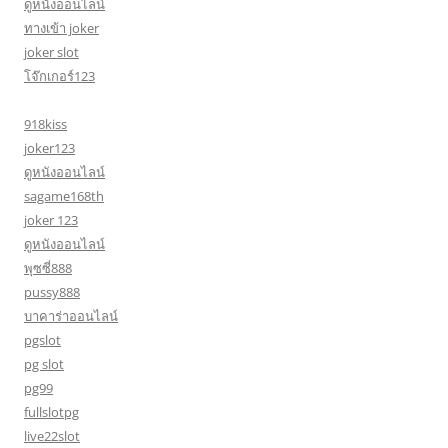
ดูหนังออนไลน์
ทางเข้า joker
joker slot
โจ๊กเกอร์123
918kiss
joker123
ดูหนังออนไลน์
sagame168th
joker 123
ดูหนังออนไลน์
พุซซี่888
pussy888
บาคาร่าออนไลน์
pgslot
pg slot
pg99
fullslotpg
live22slot