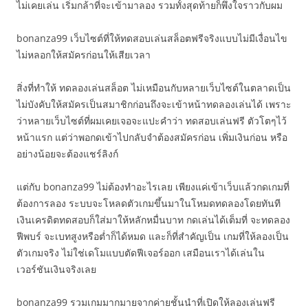
ไม่เคยเล่น เริ่มกล้าที่จะเข้ามาลอง รวมทั้งสุดท้ายก็พึงใจราวกับผม
bonanza99 เว็บไซต์ที่ให้ทดสอบเล่นสล็อตฟรีจริงแบบไม่มีเงื่อนไข
ไม่หลอกให้สมัครก่อนให้เสียเวลา
สิ่งที่ทำให้ ทดลองเล่นสล็อต ไม่เหมือนกับหลายเว็บไซต์ในตลาดเป็น
ไม่บังคับให้สมัครเป็นสมาชิกก่อนถึงจะเข้าหน้าทดลองเล่นได้ เพราะ
ว่าหลายเว็บไซต์ที่ผมเคยเจอจะแปะคำว่า ทดสอบเล่นฟรี ตัวโตๆไว้
หน้าแรก แต่ว่าพอกดเข้าไปกลับจำต้องสมัครก่อน เพิ่มเงินก่อน หรือ
อย่างน้อยจะต้องแชร์ลิงก์
แต่กับ bonanza99 ไม่ต้องทำอะไรเลย เพียงแค่เข้าเว็บแล้วกดเกมที่
ต้องการลอง ระบบจะโหลดตัวเกมขึ้นมาในโหมดทดลองโดยทันที
เงินเครดิตทดสอบก็ใส่มาให้หลักหมื่นบาท กดเล่นได้เต็มที่ จะทดลอง
ฟีพบร์ จะเบทสูงหรือต่ำก็ได้หมด และก็ที่สำคัญเป็น เกมที่ให้ลองเป็น
ตัวเกมจริง ไม่ใช่เดโมแบบตัดฟีเจอร์ออก เสมือนเราได้เล่นใน
เวอร์ชันเงินจริงเลย
bonanza99 รวมเกมมากมายจากค่ายชั้นนำที่เปิดให้ลองเล่นฟรี