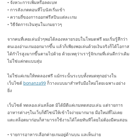
• จังหวะการเพิ่มหรือลดเบท
• การสังเกตตอนที่โบนัสเริ่มเข้า
• ความถี่ของการออกฟรีสปินแต่ละเกม
• วิธีจัดการเงินทุนในเกมยาวๆ
จากคนที่เคยเล่นมั่วๆพอได้ลองหลายรอบในโหมดฟรี ผมเริ่มรู้สึกว่า
ตนเองอ่านเกมออกมากขึ้น แล้วก็เพียงพอเล่นด้วยเงินจริงก็ได้โอกาส
ได้กำไรสูงมากขึ้นตามไปด้วย ด้วยเหตุว่าเรารู้จักเกมที่เล่นดีกว่าเดิม
ไม่ใช่แค่กดแบบสุ่ม
ไม่ใช่แค่เกมให้ทดลองฟรี แม้กระนั้นระบบทั้งหมดทุกอย่างใน
เว็บไซต์
bonanza99
ก็วางแบบมาสำหรับมือใหม่โดยเฉพาะอย่าง
ยิ่ง
เว็บไซต์ ทดลองเล่นสล็อต มิได้มีดีแค่เกมทดสอบเล่น แต่รายการ
อาหารต่างๆในเว็บก็ดีไซน์ให้เข้าใจง่ายมากมาย มือใหม่ที่ไม่เคย
แตะสล็อตมาก่อนก็สามารถใช้งานได้โดยทันทีโดยไม่ต้องมีคนสอน
• รายการอาหารเลือกค่ายเกมอยู่ด้านบน แลเห็นง่าย