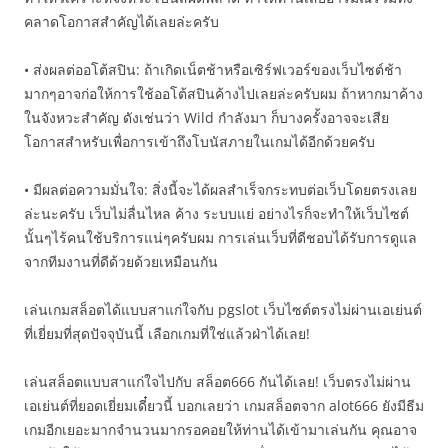
คลาดโอกาสสำคัญได้เลยล่ะครับ
• ส่งผลต่ออโต้สปิน: ถ้าเกิดเน็ตช้าหรือเซิร์ฟเวอร์ของเว็บไซต์ช้า
มากๆอาจก่อให้การใช้ออโต้สปินค้างไปเลยล่ะครับผม ถ้าหากมาค้าง
ในจังหวะสำคัญ ดังเช่นว่า Wild กำลังมา ก็บางครั้งอาจจะเสีย
โอกาสสำหรับเพื่อการเข้าถึงโบนัสภายในเกมได้อีกด้วยครับ
• มีผลต่อความมั่นใจ: สิ่งนี้จะได้ผลสำเร็จกระทบต่อเว็บโดยตรงเลย
ล่ะนะครับ เว็บไม่ลื่นไหล ค้าง ระบบแย่ อย่างไรก็จะทำให้เว็บไซต์
นั้นๆไร้คนใช้บริการแน่ๆครับผม การเล่นเว็บที่ดีชอบได้รับการดูแล
จากทีมงานที่ดีด้วยด้วยเหมือนกัน
เล่นเกมสล็อตได้แบบสาแก่ใจกับ pgslot เว็บไซต์ตรงไม่ผ่านเอเย่นต์
ที่เยี่ยมที่สุดปัจจุบันนี้ เลือกเกมที่ใช่แล้วฝ่าได้เลย!
เล่นสล็อตแบบสาแก่ใจไปกับ สล็อต666 กันได้เลย! เว็บตรงไม่ผ่าน
เอเย่นต์ที่ยอดเยี่ยมเดี๋ยวนี้ บอกเลยว่า เกมสล็อตจาก alot666 ยังมีธีม
เกมอีกเยอะมากจำนวนมากรอคอยให้ท่านได้เข้ามาเล่นกัน คุณอาจ