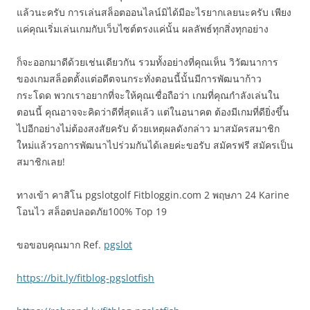
แล้วนะครับ การเล่นสล็อตออนไลน์มิได้มีอะไรยากเลยนะครับ เพียง
แค่คุณเริ่มเล่นเกมกับเว็บไซต์ตรงแค่นั้น ผลลัพธ์ทุกสิ่งทุกอย่าง
ก็จะออกมาดีด้วยเช่นเดียวกัน รวมทั้งอย่างที่คุณเห็น วิวัฒนาการ
ของเกมสล็อตตั้งแต่อดีตจนกระทั่งตอนนี้นั้นมีการพัฒนาก้าว
กระโดด พวกเราอยากที่จะให้คุณเชื่อถือว่า เกมที่คุณกำลังเล่นใน
ตอนนี้ คุณอาจจะคิดว่าดีที่สุดแล้ว แต่ในอนาคต ต้องมีเกมที่ดียิ่งขึ้น
ไปอีกอย่างไม่ต้องสงสัยครับ ด้วยเหตุผลดังกล่าว มาสมัครสมาชิก
ใหม่แล้วรอการพัฒนาไปร่วมกันได้เลยค่ะขอรับ สมัครฟรี สมัครเป็น
สมาชิกเลย!
ทางเข้า คาสิโน pgslotgolf Fitbloggin.com 2 พฤษภา 24 Karine
โอนไว สล็อตปลอดภัย100% Top 19
ขอขอบคุณมาก Ref.
pgslot
https://bit.ly/fitblog-pgslotfish