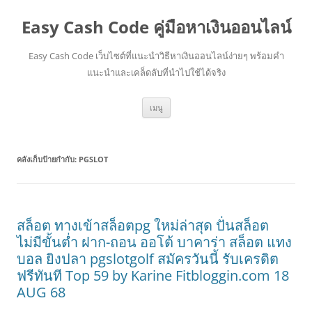
Easy Cash Code คู่มือหาเงินออนไลน์
Easy Cash Code เว็บไซต์ที่แนะนำวิธีหาเงินออนไลน์ง่ายๆ พร้อมคำ
แนะนำและเคล็ดลับที่นำไปใช้ได้จริง
ข้าม
เมนู
ไป
ยัง
เนื้อหา
คลังเก็บป้ายกำกับ:
PGSLOT
สล็อต ทางเข้าสล็อตpg ใหม่ล่าสุด ปั่นสล็อต
ไม่มีขั้นต่ำ ฝาก-ถอน ออโต้ บาคาร่า สล็อต แทง
บอล ยิงปลา pgslotgolf สมัครวันนี้ รับเครดิต
ฟรีทันที Top 59 by Karine Fitbloggin.com 18
AUG 68