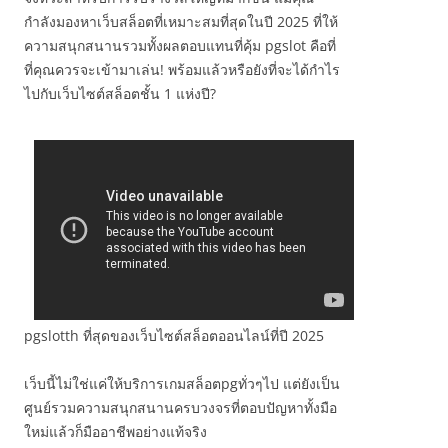
กำลังมองหาเว็บสล็อตที่เหมาะสมที่สุดในปี 2025 ที่ให้
ความสนุกสนานรวมทั้งผลตอบแทนที่คุ้ม pgslot คือที่
ที่คุณควรจะเข้ามาเล่น! พร้อมแล้วหรือยังที่จะได้กำไร
ไปกับเว็บไซต์สล็อตชั้น 1 แห่งปี?
pgslotth ที่สุดของเว็บไซต์สล็อตออนไลน์ที่ปี 2025
เว็บนี้ไม่ใช่แค่ให้บริการเกมสล็อตpgทั่วๆไป แต่ยังเป็น
ศูนย์รวมความสนุกสนานครบวงจรที่ตอบปัญหาทั้งมือ
ใหม่แล้วก็มืออาชีพอย่างแท้จริง