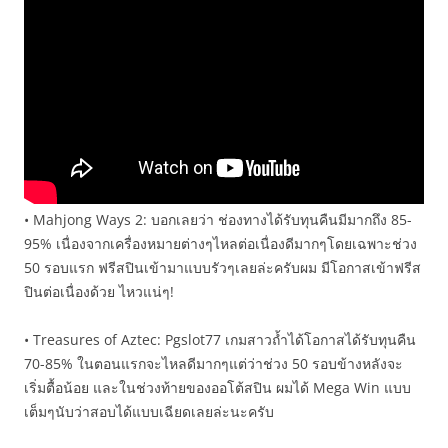
• Mahjong Ways 2: บอกเลยว่า ช่องทางได้รับทุนคืนมีมากถึง 85-
95% เนื่องจากเครื่องหมายต่างๆไหลต่อเนื่องดีมากๆโดยเฉพาะช่วง
50 รอบแรก ฟรีสปินเข้ามาแบบรัวๆเลยล่ะครับผม มีโอกาสเข้าฟรีส
ปินต่อเนื่องด้วย ไหวแน่ๆ!
• Treasures of Aztec: Pgslot77 เกมสาวถ้ำได้โอกาสได้รับทุนคืน
70-85% ในตอนแรกจะไหลดีมากๆแต่ว่าช่วง 50 รอบข้างหลังจะ
เริ่มตื้อน้อย และในช่วงท้ายของออโต้สปิน ผมได้ Mega Win แบบ
เต็มๆนับว่าสอบได้แบบเฉียดเลยล่ะนะครับ