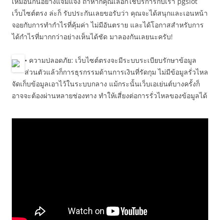
เหมือนกันอย่างแจ่มแจ้ง ถ้าหากคุณเลือกใช้บริการกับเรา pgslot
เว็บไซต์ตรง ล่ะก็ รับประกันเลยขอรับว่า คุณจะได้สนุกและเอนหน้า
จอยกับการทำกำไรที่คุ้มค่า ไม่มีอันตราย และได้โอกาสสำหรับการ
ได้กำไรที่มากกว่าอย่างเห็นได้ชัด มาลองกันเลยนะครับ!
• ความปลอดภัย: เว็บไซต์ตรงจะมีระบบระเบียบรักษาข้อมูล
ส่วนตัวแล้วก็การธุรกรรมด้านการเงินที่รัดกุม ไม่มีข้อมูลรั่วไหล
จัดเก็บข้อมูลเอาไว้ในระบบกลาง แม้กระนั้นเว็บเอเย่นต์บางครั้งก็
อาจจะต้องผ่านหลายช่องทาง ทำให้เสี่ยงต่อการรั่วไหลของข้อมูลได้