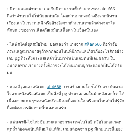
• นิทานและตำนาน: เกมธีมนิทานรวมทั้งตำนานของ alot666
ถือว่าจำนวนไม่ใช่น้อยเช่นกัน โดยส่วนมากจะอ้างอิงจากนิทาน
เรื่องเล่าในวรรณคดี หรืออ้างอิงจากตำนานเทพเจ้าต่างๆมาใน
ลักษณะของการเสี่ยงภัยเสมือนเนื้อหาในเรื่องนั่นเอง
• ไลฟ์สไตล์ยุคสมัยใหม่: บอกเลยว่า เกมจาก
สล็อต666
ถือว่าจับ
กระแสถูกมากมายๆถ้าหากตอนไหนที่มีกระแสเกี่ยวกับอะไรสักอย่าง
เกม pg ก็จะดึงกระแสเหล่านั้นมาทำเป็นเกมทันทีเลยขอรับ ใน
อนาคตพวกเราบางครั้งก็อาจจะได้เห็นเกมหมูกระดอนก็เป็นได้ครับ
ผม
• ฮอลลีวูดและอนิเมะ:
alot666
การสร้างเกมโดยได้รับแรงบันดาล
ใจจากหนังหรืออนิเมะ เป็นสิ่งที่ pg ทำมาตลอดในพักหลังเลยก็ว่าได้
เนื่องจากแฟนๆของหนังหรืออนิเมะก็จะสนใจ หรือคนไหนกันไม่รู้จัก
ก็จะต้องการติดตามนั่นเองนะครับ
• แฟนตาซี-ไซไฟ: ธีมเกมแนวอวกาศ เทคโนโลยี หรือโลกอนาคต
สุดล้ำก็ยังคงเป็นที่นิยมไม่แพ้กัน เกมสล็อตจาก pg มีเกมแนวนี้เยอะ